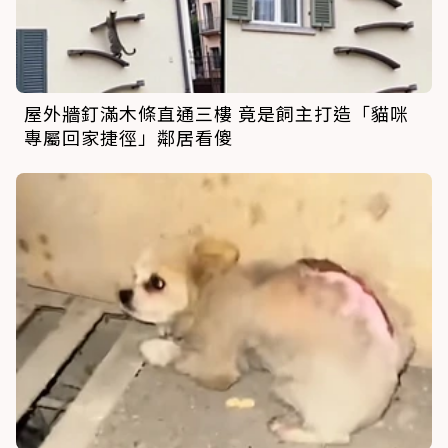
屋外牆釘滿木條直通三樓 竟是飼主打造「貓咪
專屬回家捷徑」鄰居看傻