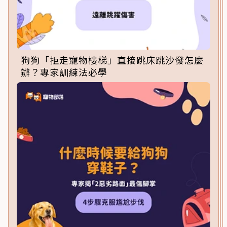
狗狗「拒走寵物樓梯」直接跳床跳沙發怎麼
辦？專家訓練法必學