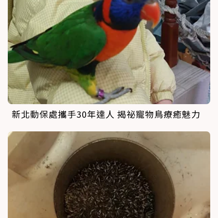
新北動保處攜手30年達人 揭祕寵物鳥療癒魅力