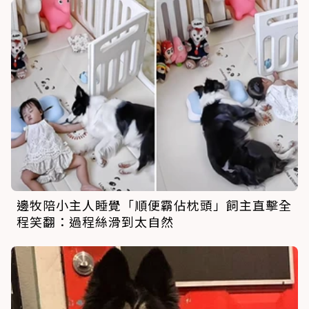
邊牧陪小主人睡覺「順便霸佔枕頭」飼主直擊全
程笑翻：過程絲滑到太自然