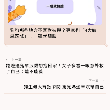
狗狗哪些地方不喜歡被摸？專家列「4大敏
感區域」：一碰就翻臉
←
上一篇
路邊遇落單浪貓想抱回家！女子多看一眼意外救
了自己：這不能養
下一篇
→
狗生最大背叛瞬間 驚見媽坐車沒帶自己