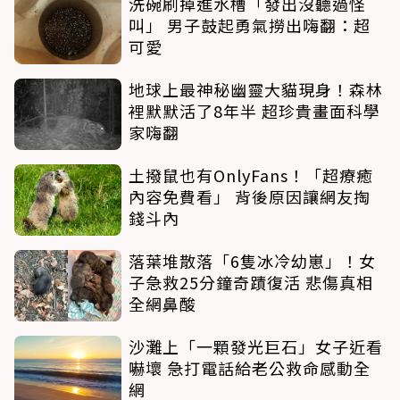
洗碗刷掉進水槽「發出沒聽過怪
叫」 男子鼓起勇氣撈出嗨翻：超
可愛
地球上最神秘幽靈大貓現身！森林
裡默默活了8年半 超珍貴畫面科學
家嗨翻
土撥鼠也有OnlyFans！「超療癒
內容免費看」 背後原因讓網友掏
錢斗內
落葉堆散落「6隻冰冷幼崽」！女
子急救25分鐘奇蹟復活 悲傷真相
全網鼻酸
沙灘上「一顆發光巨石」女子近看
嚇壞 急打電話給老公救命感動全
網