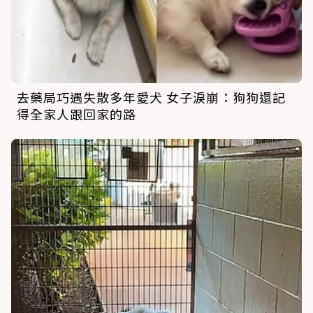
去藥局巧遇失散多年愛犬 女子淚崩：狗狗還記
得全家人跟回家的路