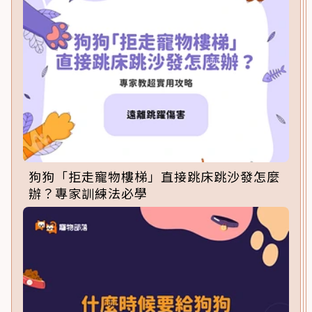
狗狗「拒走寵物樓梯」直接跳床跳沙發怎麼
辦？專家訓練法必學