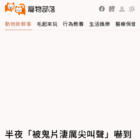
動物新鮮事
毛起來玩
行為教養
生活娛樂
醫療保健
半夜「被鬼片淒厲尖叫聲」嚇到