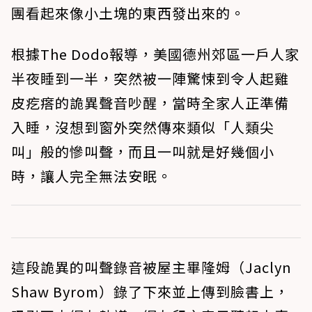
團看起來像小土塊的東西發出來的。
根據The Dodo報導，美國德州郊區一戶人家
半夜睡到一半，突然被一陣驚悚到令人起雞
皮疙瘩的詭異聲音吵醒，當時全家人正準備
入睡，沒想到窗外突然傳來類似「人類尖
叫」般的慘叫聲，而且一叫就是好幾個小
時，讓人完全無法安眠。
這段詭異的叫聲錄音被屋主畢隆姆（Jaclyn
Shaw Byrom）錄了下來並上傳到臉書上，