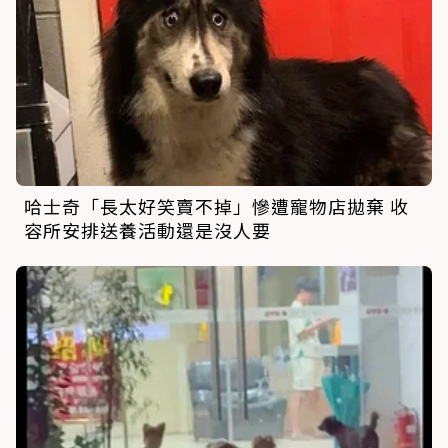
哈士奇「長太好笑賣不掉」慘遭寵物店拋棄 收
容所安排送養活動還是沒人要