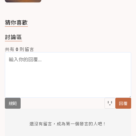
猜你喜歡
討論區
共有
0
則留言
規範
回覆
還沒有留言，成為第一個發言的人吧！