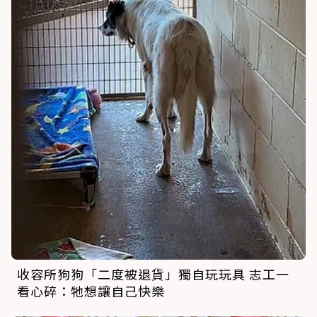
收容所狗狗「二度被退貨」獨自玩玩具 志工一
看心碎：牠想讓自己快樂