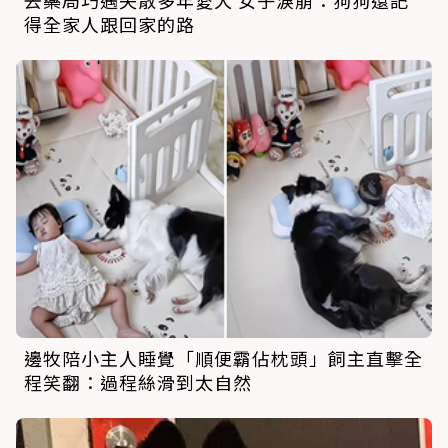
去藥局巧遇失散多年愛犬 女子淚崩：狗狗還記
得全家人跟回家的路
邊牧陪小主人睡覺「順便霸佔枕頭」飼主直擊全
程笑翻：過程絲滑到太自然