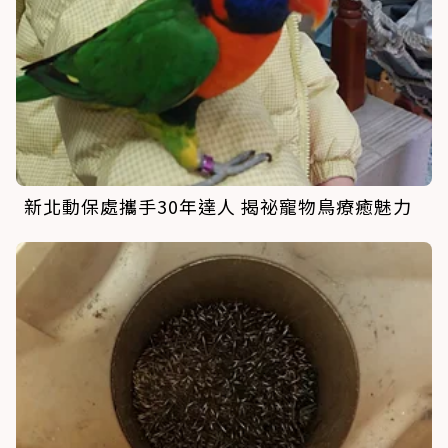
新北動保處攜手30年達人 揭祕寵物鳥療癒魅力