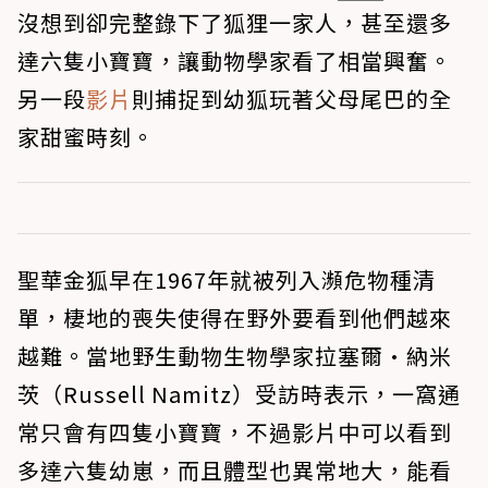
沒想到卻完整錄下了狐狸一家人，甚至還多
達六隻小寶寶，讓動物學家看了相當興奮。
另一段
影片
則捕捉到幼狐玩著父母尾巴的全
家甜蜜時刻。
聖華金狐早在1967年就被列入瀕危物種清
單，棲地的喪失使得在野外要看到他們越來
越難。當地野生動物生物學家拉塞爾·納米
茨（Russell Namitz）受訪時表示，一窩通
常只會有四隻小寶寶，不過影片中可以看到
多達六隻幼崽，而且體型也異常地大，能看