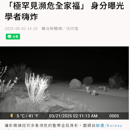
「極罕見瀕危全家福」 身分曝光
學者嗨炸
2025-05-01 14:18
聯合新聞網／沈印加
攝影機捕捉到多隻瀕危的聖華金狐身影。圖擷自
臉書/Bureau