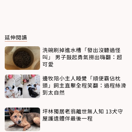
延伸閱讀
洗碗刷掉進水槽「發出沒聽過怪
叫」 男子鼓起勇氣撈出嗨翻：超
可愛
邊牧陪小主人睡覺「順便霸佔枕
頭」飼主直擊全程笑翻：過程絲滑
到太自然
坪林獨居老翁離世無人知 13犬守
屋護遺體伴最後一程