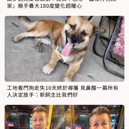
家」親手養大180度變化超暖心
工地看門狗走失10天終於尋獲 見鼻酸一幕所有
人決定放手：新飼主比我們好