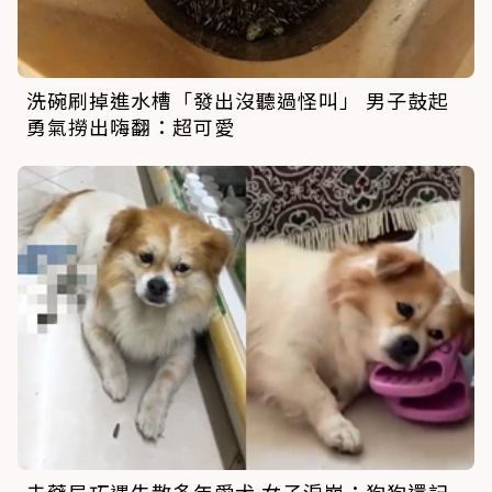
洗碗刷掉進水槽「發出沒聽過怪叫」 男子鼓起
勇氣撈出嗨翻：超可愛