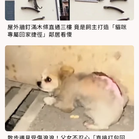
屋外牆釘滿木條直通三樓 竟是飼主打造「貓咪
專屬回家捷徑」鄰居看傻
散步遇見受傷浪浪！父女不忍心「直接打包回