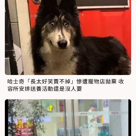
哈士奇「長太好笑賣不掉」慘遭寵物店拋棄 收
容所安排送養活動還是沒人要