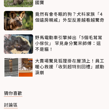
國寶
竟然有會冬眠的狗？犬科家族「4
個遠房親戚」外型反差越看越驚奇
野馬電動車引擎掉出「5個毛茸茸
小傢伙」 罕見身分驚呆師傅：這
不是貓！
大賣場驚見狐狸掛在屋頂上！員工
暖心救援「收到超特別回禮」感動
淚崩
猜你喜歡
討論區