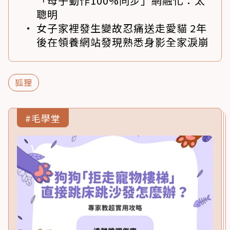
「母子動作100%同步」網融化：太
聰明
女子家裡發生變故忍痛送走愛貓 2年
後在領養網站發現熟悉身影全家淚崩
狐狸
#毛學堂