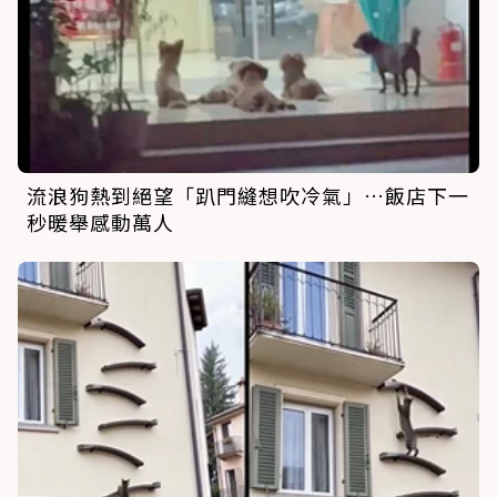
流浪狗熱到絕望「趴門縫想吹冷氣」…飯店下一
秒暖舉感動萬人