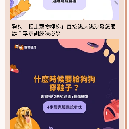
狗狗「拒走寵物樓梯」直接跳床跳沙發怎麼
辦？專家訓練法必學