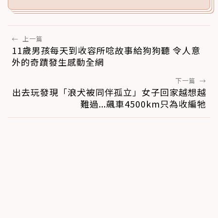
←
上一篇
11歲男孩每天到收容所唸故事給狗狗聽 令人意
外的奇蹟發生感動全網
下一篇
→
出去玩發現「浪犬被同伴孤立」女子回家越想越
難過...飆車4500km只為收編牠