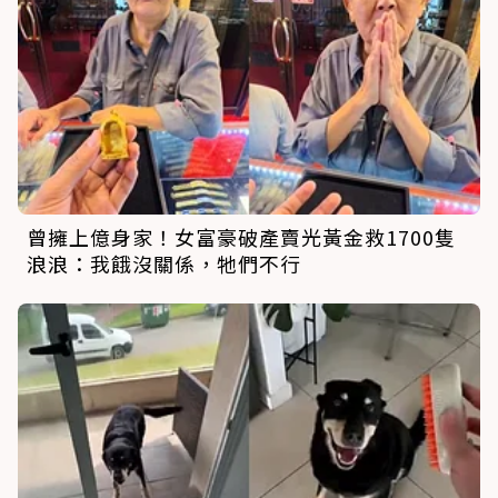
曾擁上億身家！女富豪破產賣光黃金救1700隻
浪浪：我餓沒關係，牠們不行