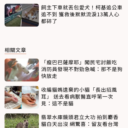
飼主下車就丟包愛犬！柯基追公車
追不到 獲救後默默流淚13萬人心
都碎了
相關文章
「瘦巴巴薩摩耶」闖民宅討飯吃
消防員發現不對勁急喊：那不是狗
快放走
收編貓媽遺棄的小貓「長出招風
耳」 送去看病獸醫直呼第一次
見：這不是貓
翡翠水庫鏡頭君立大功 拍到麝香
貓白天出沒 網驚喜：留友看台灣