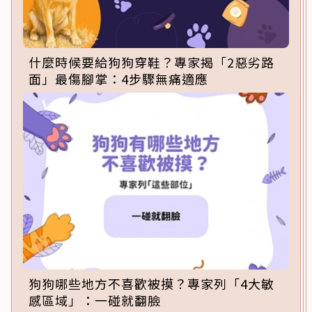
什麼時候要給狗狗穿鞋？專家揭「2惡劣路
面」最傷腳掌：4步驟無痛適應
狗狗哪些地方不喜歡被摸？專家列「4大敏
感區域」：一碰就翻臉