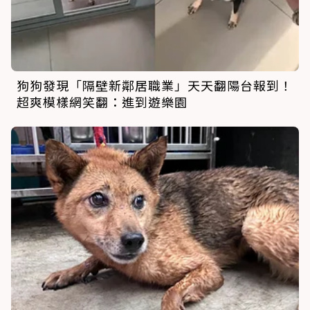
狗狗發現「隔壁新鄰居職業」天天翻陽台報到！
超爽模樣網笑翻：進到遊樂園