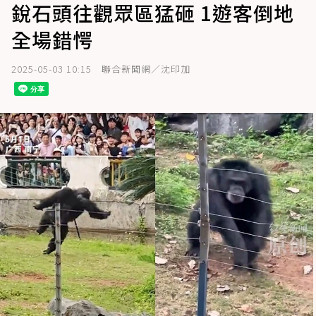
銳石頭往觀眾區猛砸 1遊客倒地
全場錯愕
2025-05-03 10:15
聯合新聞網／沈印加