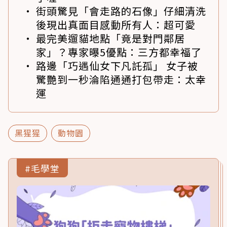
街頭驚見「會走路的石像」仔細清洗
後現出真面目感動所有人：超可愛
最完美遛貓地點「竟是對門鄰居
家」？專家曝5優點：三方都幸福了
路邊「巧遇仙女下凡託孤」 女子被
驚艷到一秒淪陷通通打包帶走：太幸
運
黑猩猩
動物園
#毛學堂