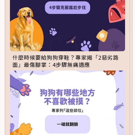
什麼時候要給狗狗穿鞋？專家揭「2惡劣路
面」最傷腳掌：4步驟無痛適應