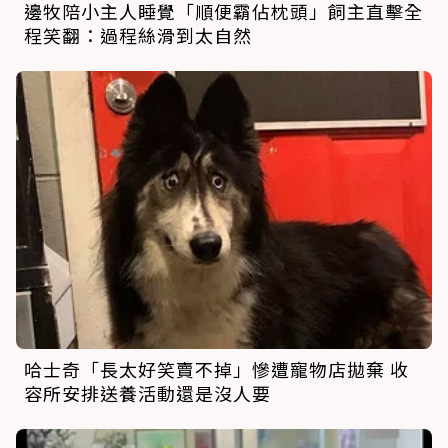
邊牧陪小主人睡覺「順便霸佔枕頭」飼主直擊全
程笑翻：過程絲滑到太自然
哈士奇「長太好笑賣不掉」慘遭寵物店拋棄 收
容所安排送養活動還是沒人要