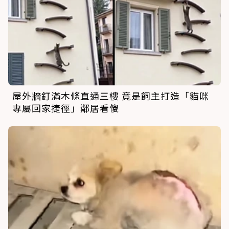
屋外牆釘滿木條直通三樓 竟是飼主打造「貓咪
專屬回家捷徑」鄰居看傻