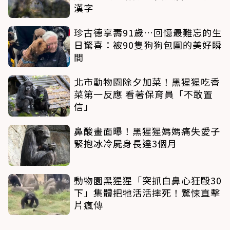
漢字
珍古德享壽91歲…回憶最難忘的生
日驚喜：被90隻狗狗包圍的美好瞬
間
北市動物園除夕加菜！黑猩猩吃香
菜第一反應 看著保育員「不敢置
信」
鼻酸畫面曝！黑猩猩媽媽痛失愛子
緊抱冰冷屍身長達3個月
動物園黑猩猩「突抓白鼻心狂毆30
下」集體把牠活活摔死！驚悚直擊
片瘋傳