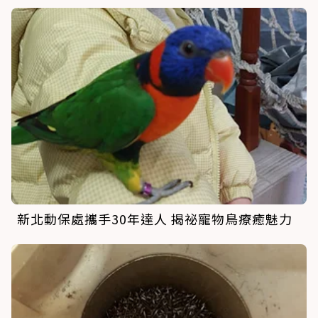
新北動保處攜手30年達人 揭祕寵物鳥療癒魅力