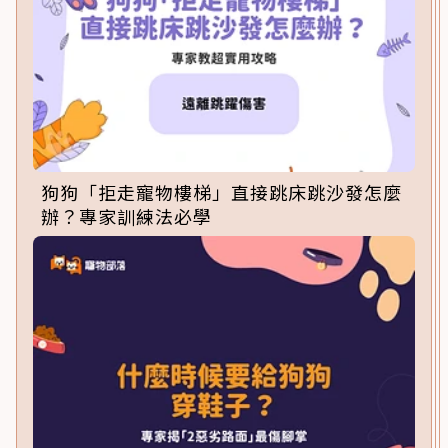
狗狗「拒走寵物樓梯」直接跳床跳沙發怎麼
辦？專家訓練法必學