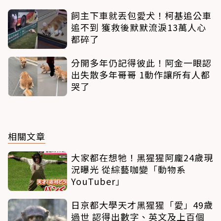
飼主下車就丟包愛犬！柯基追公車
追不到 獲救後默默流淚13萬人心
都碎了
分開多年仍記得彼此！阿金一眼認
出失散多年哥哥 1動作讓所有人都
哭了
相關文章
大家都在想牠！黑猩猩阿龐24歲現
況曝光 從綜藝咖變「動物系
YouTuber」
日京都大學天才黑猩猩「愛」49歲
過世 認得出數字、英文及上百個