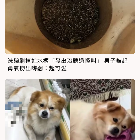
洗碗刷掉進水槽「發出沒聽過怪叫」 男子鼓起
勇氣撈出嗨翻：超可愛