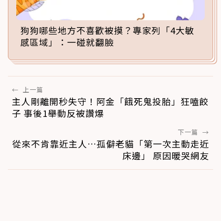
狗狗哪些地方不喜歡被摸？專家列「4大敏
感區域」：一碰就翻臉
←
上一篇
主人剛離開秒失守！阿金「餓死鬼投胎」狂嗑餃
子 事後1舉動反被讚爆
下一篇
→
從來不肯靠近主人…孤僻老貓「第一次主動走近
床邊」 原因暖哭網友