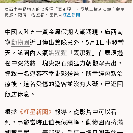
廣西南寧動物園的黑猩猩「丟那猩」，從地上撿起石頭向觀眾
拋擲，砸傷一名遊客。圖擷自
紅星新聞
中國大陸五一黃金周假期人潮湧現，廣西南
寧
動物園
近日傳出驚險意外。5月1日事發當
天，該園內人氣
黑猩猩
「丟那猩」在表演過
程中突然將一塊尖銳石頭猛力朝觀眾丟出，
導致一名遊客不幸掛彩送醫。所幸經包紮治
療後，這名受傷的遊客並沒有大礙，已返回
飯店休息。
根據
《紅星新聞》
報導，從影片中可以看
到，事發當時正值長假高峰，動物園內擠滿
觀賞民眾，「丟那猩」手持一塊目測重約一