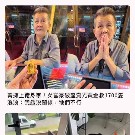
曾擁上億身家！女富豪破產賣光黃金救1700隻
浪浪：我餓沒關係，牠們不行