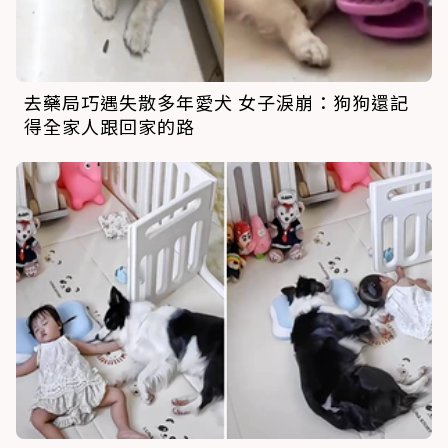
去藥局巧遇失散多年愛犬 女子淚崩：狗狗還記
得全家人跟回家的路