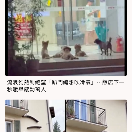
流浪狗熱到絕望「趴門縫想吹冷氣」…飯店下一
秒暖舉感動萬人