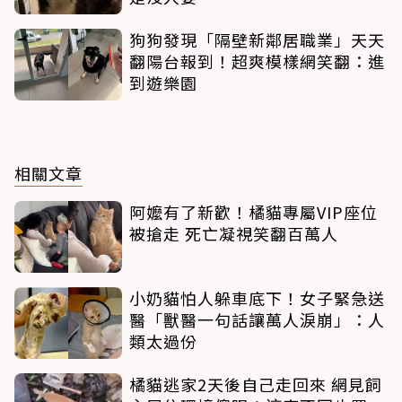
狗狗發現「隔壁新鄰居職業」天天
翻陽台報到！超爽模樣網笑翻：進
到遊樂園
相關文章
阿嬤有了新歡！橘貓專屬VIP座位
被搶走 死亡凝視笑翻百萬人
小奶貓怕人躲車底下！女子緊急送
醫「獸醫一句話讓萬人淚崩」：人
類太過份
橘貓逃家2天後自己走回來 網見飼