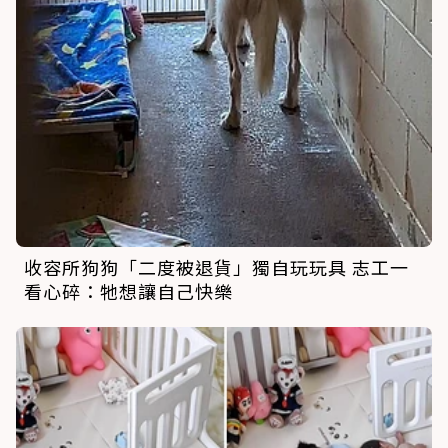
收容所狗狗「二度被退貨」獨自玩玩具 志工一
看心碎：牠想讓自己快樂