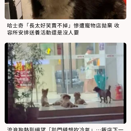
哈士奇「長太好笑賣不掉」慘遭寵物店拋棄 收
容所安排送養活動還是沒人要
流浪狗熱到絕望「趴門縫想吹冷氣」…飯店下一