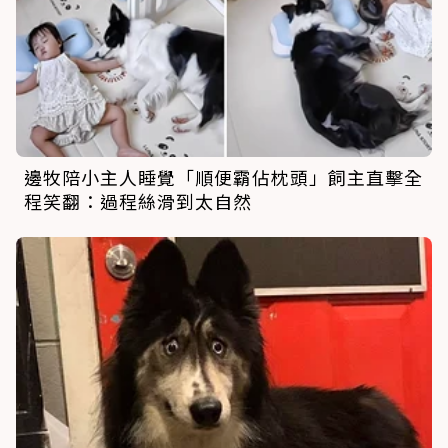
邊牧陪小主人睡覺「順便霸佔枕頭」飼主直擊全
程笑翻：過程絲滑到太自然