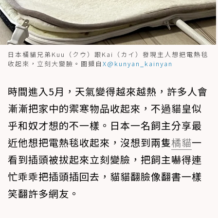
日本橘貓兄弟Kuu（クウ）跟Kai（カイ）發現主人想把電熱毯
收起來，立刻大變臉。圖擷自
X@kunyan_kainyan
時間進入5月，天氣變得越來越熱，許多人會
漸漸把家中的禦寒物品收起來，不過貓皇似
乎和奴才想的不一樣。日本一名飼主分享最
近他想把電熱毯收起來，沒想到兩隻
橘貓
一
看到插頭被拔起來立刻變臉，把飼主嚇得連
忙乖乖把插頭插回去，貓貓翻臉像翻書一樣
笑翻許多網友。