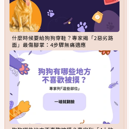
什麼時候要給狗狗穿鞋？專家揭「2惡劣路
面」最傷腳掌：4步驟無痛適應