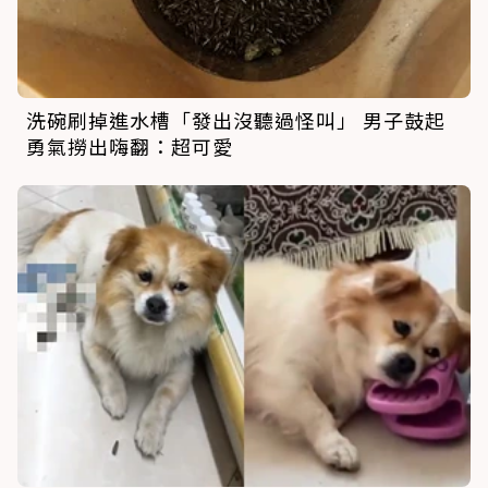
洗碗刷掉進水槽「發出沒聽過怪叫」 男子鼓起
勇氣撈出嗨翻：超可愛