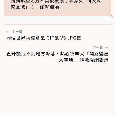
狗狗哪些地方不喜歡被摸？專家列「4大敏
感區域」：一碰就翻臉
←
上一篇
同個世界兩種倉鼠 GIF鼠 VS JPG鼠
下一篇
→
直升機找不到地方降落…熱心牧羊犬「開路變出
大空地」 神救援網讚爆