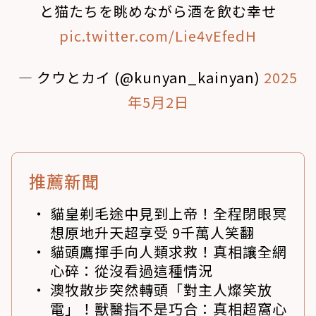
と猫たちを眺めながら酒を飲む幸せ
pic.twitter.com/Lie4vEfedH
— クウとカイ (@kunyan_kainyan)
2025
年5月2日
推薦新聞
貓皇剃毛途中見到上帝！全程閉眼冥
想原地升天超享受 9千萬人笑翻
貓頭鷹揮手向人類求救！真相讓全網
心碎：從沒看過這種情況
澳牧散步突然轉頭「對主人燦笑放
電」！獸醫指不是巧合：真相超窩心