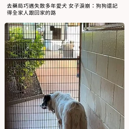
去藥局巧遇失散多年愛犬 女子淚崩：狗狗還記
得全家人跟回家的路