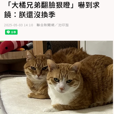
「大橘兄弟翻臉狠瞪」嚇到求
饒：朕還沒換季
2025-05-03 14:10
聯合新聞網／沈印加