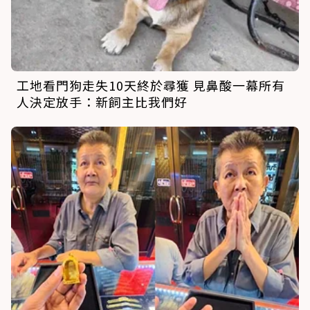
工地看門狗走失10天終於尋獲 見鼻酸一幕所有
人決定放手：新飼主比我們好