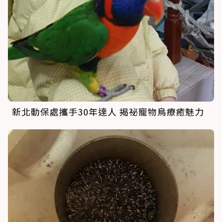
新北動保處攜手30年達人 揭祕寵物鳥療癒魅力