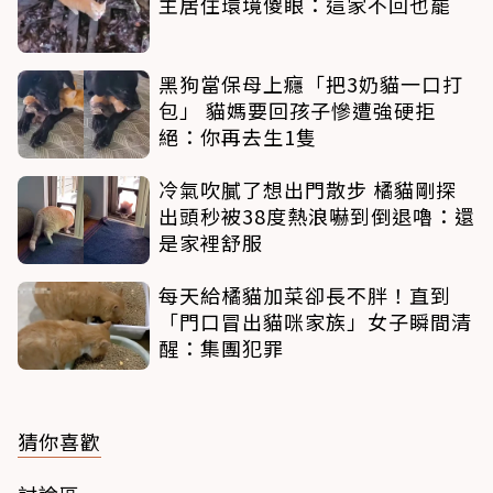
主居住環境傻眼：這家不回也罷
黑狗當保母上癮「把3奶貓一口打
包」 貓媽要回孩子慘遭強硬拒
絕：你再去生1隻
冷氣吹膩了想出門散步 橘貓剛探
出頭秒被38度熱浪嚇到倒退嚕：還
是家裡舒服
每天給橘貓加菜卻長不胖！直到
「門口冒出貓咪家族」女子瞬間清
醒：集團犯罪
猜你喜歡