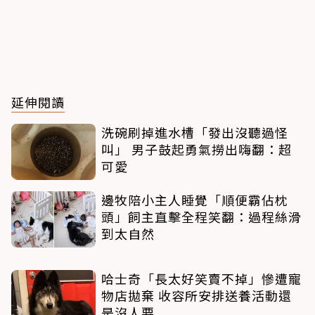
延伸閱讀
洗碗刷掉進水槽「發出沒聽過怪
叫」 男子鼓起勇氣撈出嗨翻：超
可愛
邊牧陪小主人睡覺「順便霸佔枕
頭」飼主直擊全程笑翻：過程絲滑
到太自然
哈士奇「長太好笑賣不掉」慘遭寵
物店拋棄 收容所安排送養活動還
是沒人要