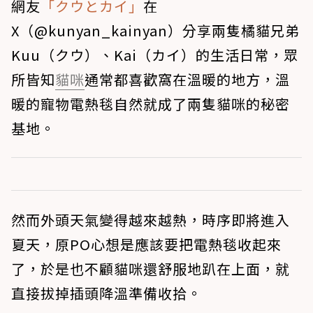
網友
「クウとカイ」
在
X（@kunyan_kainyan）分享兩隻橘貓兄弟
Kuu（クウ）、Kai（カイ）的生活日常，眾
所皆知
貓咪
通常都喜歡窩在溫暖的地方，溫
暖的寵物電熱毯自然就成了兩隻貓咪的秘密
基地。
然而外頭天氣變得越來越熱，時序即將進入
夏天，原PO心想是應該要把電熱毯收起來
了，於是也不顧貓咪還舒服地趴在上面，就
直接拔掉插頭降溫準備收拾。