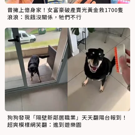
曾擁上億身家！女富豪破產賣光黃金救1700隻
浪浪：我餓沒關係，牠們不行
狗狗發現「隔壁新鄰居職業」天天翻陽台報到！
超爽模樣網笑翻：進到遊樂園