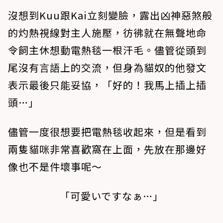
沒想到Kuu跟Kai立刻變臉，露出凶神惡煞般
的灼熱視線對主人施壓，彷彿就在無聲地命
令飼主休想動電熱毯一根汗毛。儘管從頭到
尾沒有言語上的交流，但身為貓奴的他發文
表示最後只能妥協，「好的！我馬上插上插
頭…」
儘管一度很想要把電熱毯收起來，但是看到
兩隻貓咪非常喜歡窩在上面，先放在那邊好
像也不是件壞事呢～
「可愛いですなぁ…」