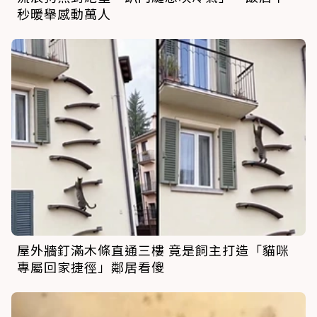
秒暖舉感動萬人
屋外牆釘滿木條直通三樓 竟是飼主打造「貓咪
專屬回家捷徑」鄰居看傻