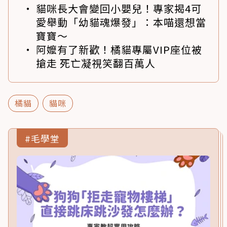
貓咪長大會變回小嬰兒！專家揭4可
愛舉動「幼貓魂爆發」：本喵還想當
寶寶～
阿嬤有了新歡！橘貓專屬VIP座位被
搶走 死亡凝視笑翻百萬人
橘貓
貓咪
#毛學堂