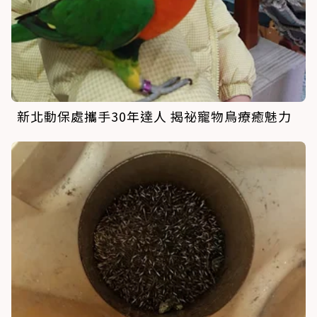
新北動保處攜手30年達人 揭祕寵物鳥療癒魅力