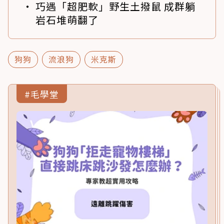
巧遇「超肥軟」野生土撥鼠 成群躺
岩石堆萌翻了
狗狗
流浪狗
米克斯
#毛學堂