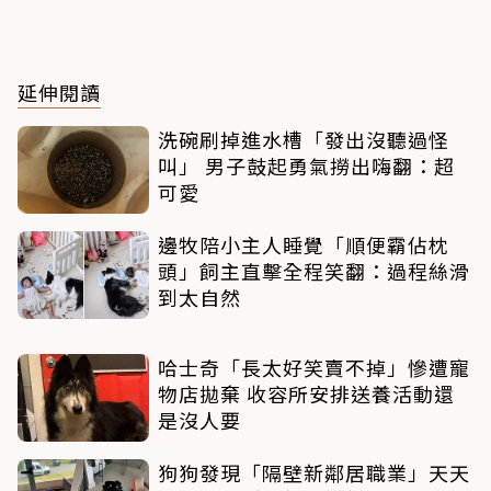
延伸閱讀
洗碗刷掉進水槽「發出沒聽過怪
叫」 男子鼓起勇氣撈出嗨翻：超
可愛
邊牧陪小主人睡覺「順便霸佔枕
頭」飼主直擊全程笑翻：過程絲滑
到太自然
哈士奇「長太好笑賣不掉」慘遭寵
物店拋棄 收容所安排送養活動還
是沒人要
狗狗發現「隔壁新鄰居職業」天天