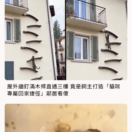
屋外牆釘滿木條直通三樓 竟是飼主打造「貓咪
專屬回家捷徑」鄰居看傻