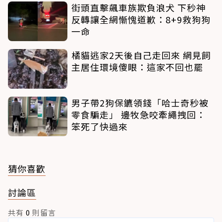
街頭直擊飆車族欺負浪犬 下秒神
反轉讓全網慚愧道歉：8+9救狗狗
一命
橘貓逃家2天後自己走回來 網見飼
主居住環境傻眼：這家不回也罷
男子帶2狗保鑣領錢「哈士奇秒被
零食騙走」 邊牧急咬牽繩拽回：
笨死了快過來
猜你喜歡
討論區
共有
0
則留言