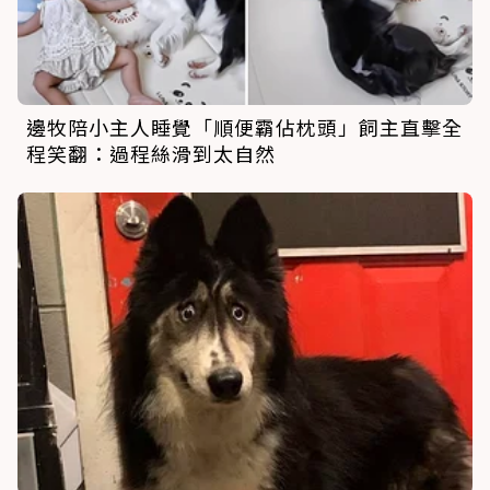
邊牧陪小主人睡覺「順便霸佔枕頭」飼主直擊全
程笑翻：過程絲滑到太自然