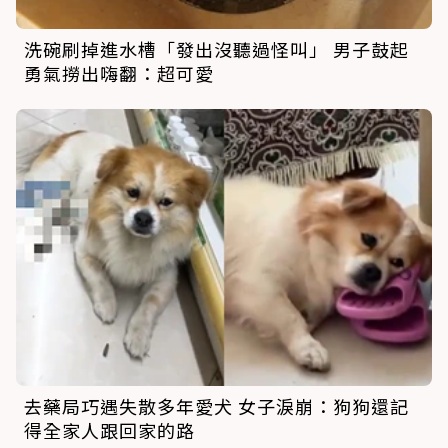
洗碗刷掉進水槽「發出沒聽過怪叫」 男子鼓起
勇氣撈出嗨翻：超可愛
去藥局巧遇失散多年愛犬 女子淚崩：狗狗還記
得全家人跟回家的路