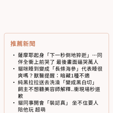
推薦新聞
薩摩耶起身「下一秒倒地猝逝」…同
伴全衝上前哭了 最後畫面逼哭萬人
貓咪睡到變成「長條海參」代表睡很
爽嗎？獸醫提醒：暗藏1種不適
純黑拉拉送去洗澡「變成黑白切」
飼主不想聽美容師解釋..衝現場秒道
歉
貓同事開會「裝認真」 坐不住要人
陪他玩 超萌