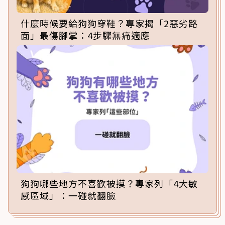
什麼時候要給狗狗穿鞋？專家揭「2惡劣路
面」最傷腳掌：4步驟無痛適應
狗狗哪些地方不喜歡被摸？專家列「4大敏
感區域」：一碰就翻臉