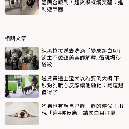
翻陽台報到！超爽模樣網笑翻：進
到遊樂園
相關文章
純黑拉拉送去洗澡「變成黑白切」
飼主不想聽美容師解釋..衝現場秒
道歉
送貨員遇上猛犬以為要倒大楣 下
秒狗狗暖心反應讓他融化：跑這趟
值得了
狗狗也有想自己靜一靜的時候！出
現「這4種反應」請勿白目打擾