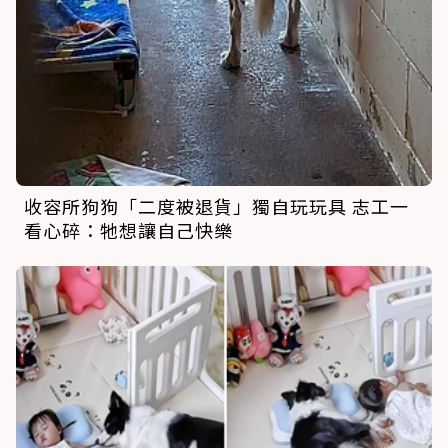
收容所狗狗「二度被退貨」獨自玩玩具 志工一
看心碎：牠想讓自己快樂