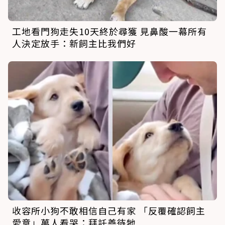
工地看門狗走失10天終於尋獲 見鼻酸一幕所有
人決定放手：新飼主比我們好
收容所小狗不敢相信自己有家 「反覆確認飼主
愛意」萬人看哭：拜託善待牠