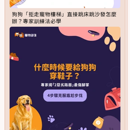
狗狗「拒走寵物樓梯」直接跳床跳沙發怎麼
辦？專家訓練法必學