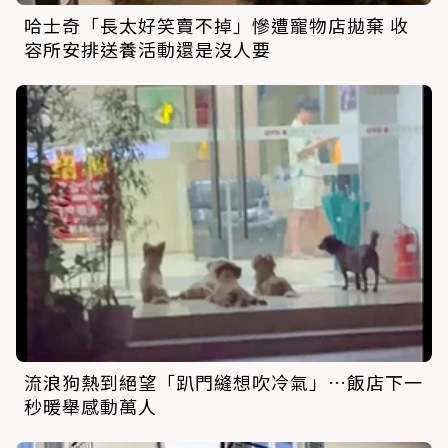
哈士奇「長太好笑賣不掉」慘遭寵物店拋棄 收
容所安排送養活動還是沒人要
流浪狗熱到絕望「趴門縫想吹冷氣」…飯店下一
秒暖舉感動萬人