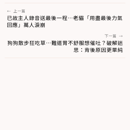
←
上一篇
已故主人錄音送最後一程…老貓「用盡最後力氣
回應」萬人淚崩
下一篇
→
狗狗散步狂吃草…難道胃不舒服想催吐？破解迷
思：背後原因更單純