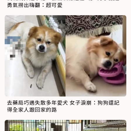
勇氣撈出嗨翻：超可愛
去藥局巧遇失散多年愛犬 女子淚崩：狗狗還記
得全家人跟回家的路