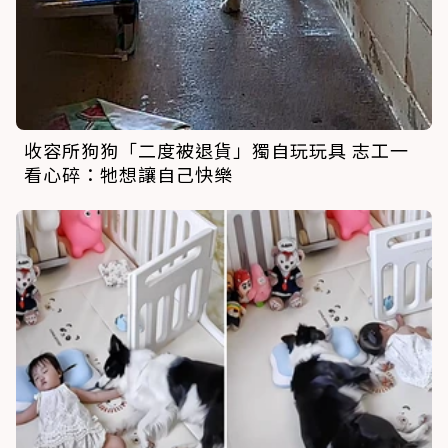
收容所狗狗「二度被退貨」獨自玩玩具 志工一
看心碎：牠想讓自己快樂