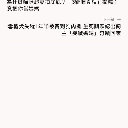
為什麼貓咪超愛拍屁屁？「3舒服真相」揭曉：
竟把你當媽媽
下一篇
→
雪橇犬失蹤1年半被賣到狗肉攤 生死關頭認出飼
主「哭喊媽媽」奇蹟回家