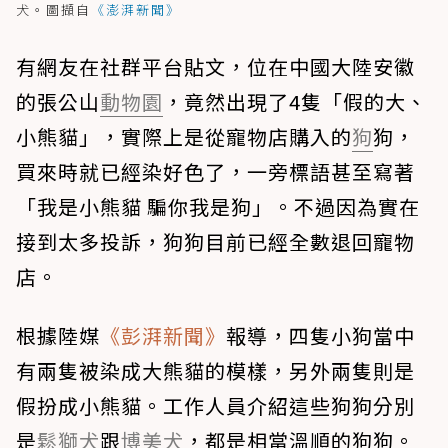
犬。圖擷自
《澎湃新聞》
有網友在社群平台貼文，位在中國大陸安徽
的張公山
動物園
，竟然出現了4隻「假的大、
小熊貓」，實際上是從寵物店購入的
狗
狗，
買來時就已經染好色了，一旁標語甚至寫著
「我是小熊貓 騙你我是狗」。不過因為實在
接到太多投訴，狗狗目前已經全數退回寵物
店。
根據陸媒
《彭湃新聞》
報導，四隻小狗當中
有兩隻被染成大熊貓的模樣，另外兩隻則是
假扮成小熊貓。工作人員介紹這些狗狗分別
是
鬆獅犬
跟
博美犬
，都是相當溫順的狗狗。