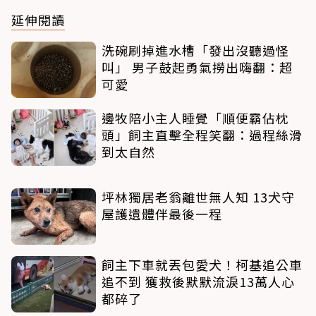
延伸閱讀
洗碗刷掉進水槽「發出沒聽過怪
叫」 男子鼓起勇氣撈出嗨翻：超
可愛
邊牧陪小主人睡覺「順便霸佔枕
頭」飼主直擊全程笑翻：過程絲滑
到太自然
坪林獨居老翁離世無人知 13犬守
屋護遺體伴最後一程
飼主下車就丟包愛犬！柯基追公車
追不到 獲救後默默流淚13萬人心
都碎了