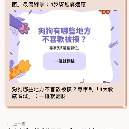
面」最傷腳掌：4步驟無痛適應
狗狗哪些地方不喜歡被摸？專家列「4大敏
感區域」：一碰就翻臉
←
上一篇