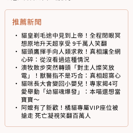
推薦新聞
貓皇剃毛途中見到上帝！全程閉眼冥
想原地升天超享受 9千萬人笑翻
貓頭鷹揮手向人類求救！真相讓全網
心碎：從沒看過這種情況
澳牧散步突然轉頭「對主人燦笑放
電」！獸醫指不是巧合：真相超窩心
貓咪長大會變回小嬰兒！專家揭4可
愛舉動「幼貓魂爆發」：本喵還想當
寶寶～
阿嬤有了新歡！橘貓專屬VIP座位被
搶走 死亡凝視笑翻百萬人