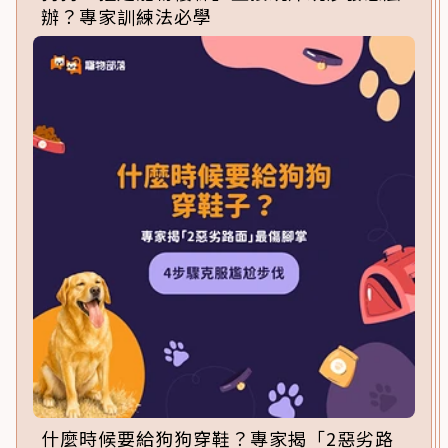
辦？專家訓練法必學
什麼時候要給狗狗穿鞋？專家揭「2惡劣路