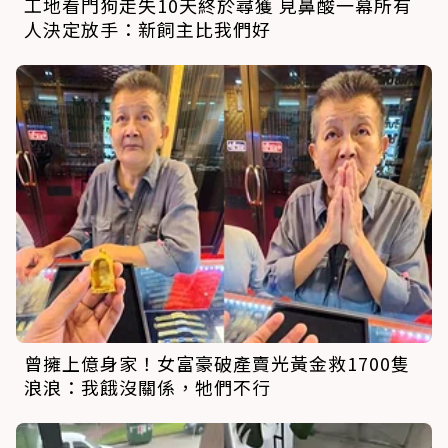
工地看門狗走失10天終於尋獲 見鼻酸一幕所有
人決定放手：新飼主比我們好
曾擁上億身家！女富豪破產賣光黃金救1700隻
浪浪：我餓沒關係，牠們不行