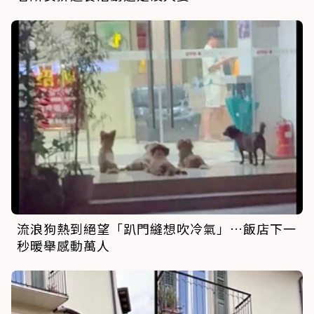
流浪狗熱到絕望「趴門縫想吹冷氣」…飯店下一
秒暖舉感動萬人