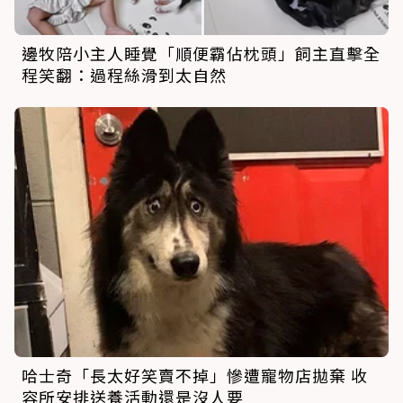
邊牧陪小主人睡覺「順便霸佔枕頭」飼主直擊全
程笑翻：過程絲滑到太自然
哈士奇「長太好笑賣不掉」慘遭寵物店拋棄 收
容所安排送養活動還是沒人要