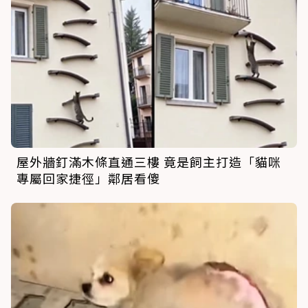
屋外牆釘滿木條直通三樓 竟是飼主打造「貓咪
專屬回家捷徑」鄰居看傻