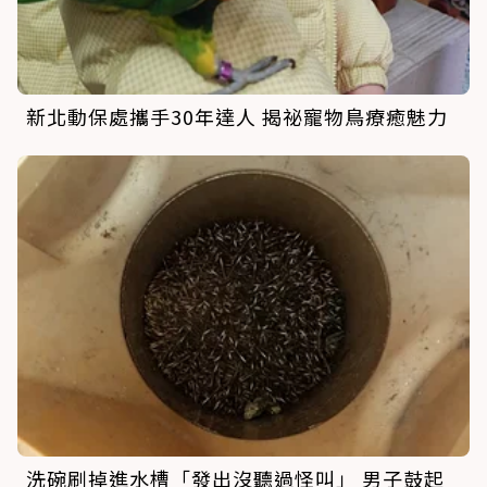
新北動保處攜手30年達人 揭祕寵物鳥療癒魅力
洗碗刷掉進水槽「發出沒聽過怪叫」 男子鼓起