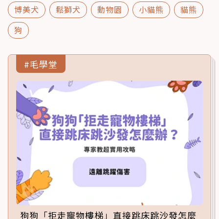
博美犬
鬆獅犬
動物園
小貓熊
貓熊
狗
#毛學堂
狗狗「拒走寵物樓梯」直接跳床跳沙發怎麼