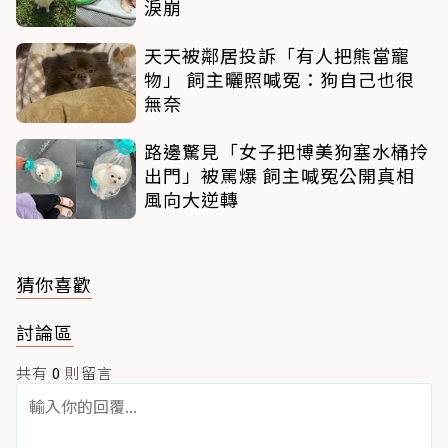
淚崩
天天被鄰居投訴「有人把熊當寵
物」 飼主曬照喊冤：狗自己也很
無奈
路邊驚見「女子把博美狗塞水桶拎
出門」被罵爆 飼主喊冤公開真相
風向大逆轉
猜你喜歡
討論區
共有
0
則留言