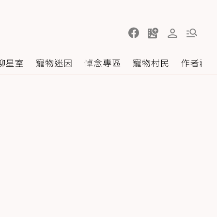
聊星室
寵物迷因
悼念專區
寵物村民
作者群