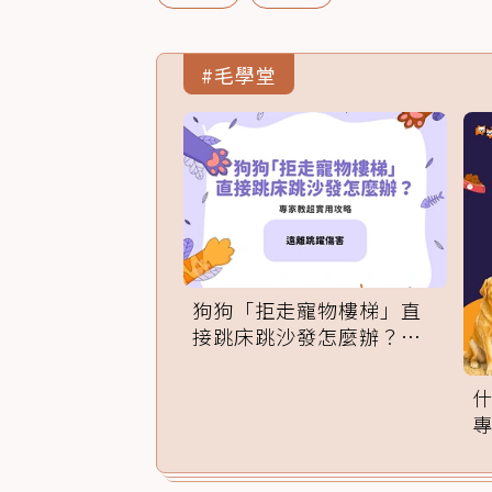
#毛學堂
狗狗「拒走寵物樓梯」直
接跳床跳沙發怎麼辦？專
家訓練法必學