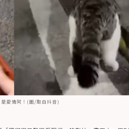
是愛情阿！(圖/取自抖音)