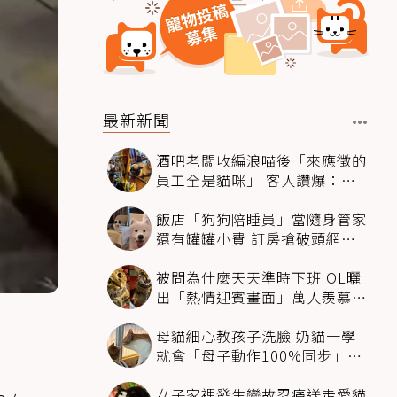
最新新聞
酒吧老闆收編浪喵後「來應徵的
員工全是貓咪」 客人讚爆：來
這不喝酒只擼毛孩
飯店「狗狗陪睡員」當隨身管家
還有罐罐小費 訂房搶破頭網友
卻戰翻了
被問為什麼天天準時下班 OL曬
出「熱情迎賓畫面」萬人羨慕：
情緒價值給太滿
母貓細心教孩子洗臉 奶貓一學
就會「母子動作100%同步」網
融化：太聰明
女子家裡發生變故忍痛送走愛貓