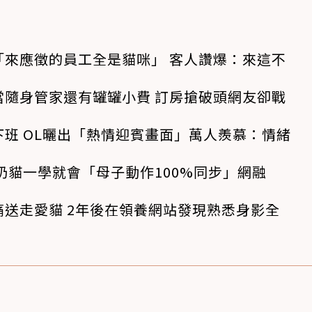
「來應徵的員工全是貓咪」 客人讚爆：來這不
當隨身管家還有罐罐小費 訂房搶破頭網友卻戰
班 OL曬出「熱情迎賓畫面」萬人羨慕：情緒
奶貓一學就會「母子動作100%同步」網融
送走愛貓 2年後在領養網站發現熟悉身影全