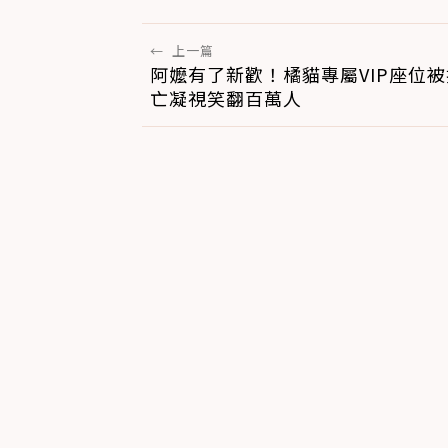
←
上一篇
阿嬤有了新歡！橘貓專屬VIP座位被
亡凝視笑翻百萬人