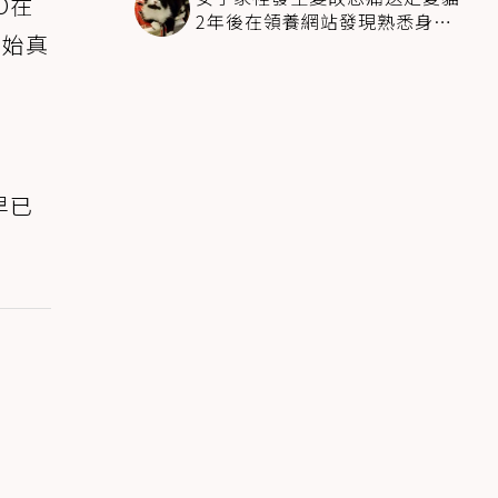
O在
2年後在領養網站發現熟悉身影
開始真
全家淚崩
原
早已