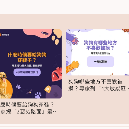
狗狗哪些地方不喜歡被
摸？專家列「4大敏感區
域」：一碰就翻臉
什麼時候要給狗狗穿鞋？
專家揭「2惡劣路面」最傷
腳掌：4步驟無痛適應