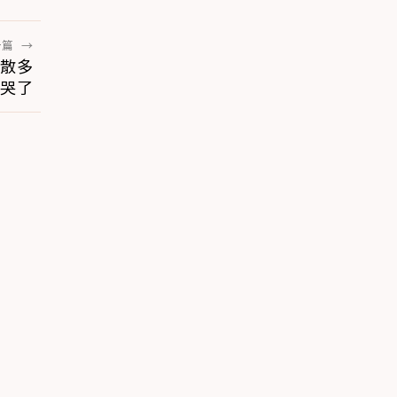
一篇
→
散多
都哭了