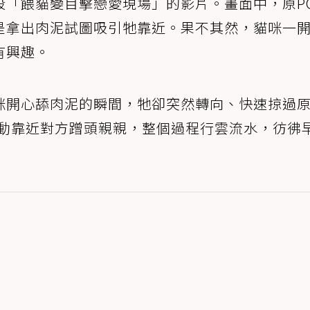
段「餵貓變目擊戀愛現場」的影片。畫面中，原P
是拿出肉泥試圖吸引牠靠近。果不其然，貓咪一
有興趣。
咪開心舔肉泥的瞬間，牠卻突然轉向、快速掠過
主動靠近對方蹭頭親親，整個過程行雲流水，彷彿