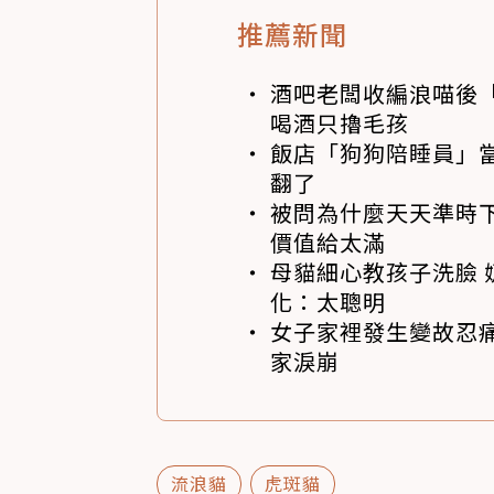
推薦新聞
酒吧老闆收編浪喵後
喝酒只擼毛孩
飯店「狗狗陪睡員」
翻了
被問為什麼天天準時下
價值給太滿
母貓細心教孩子洗臉 
化：太聰明
女子家裡發生變故忍痛
家淚崩
流浪貓
虎斑貓