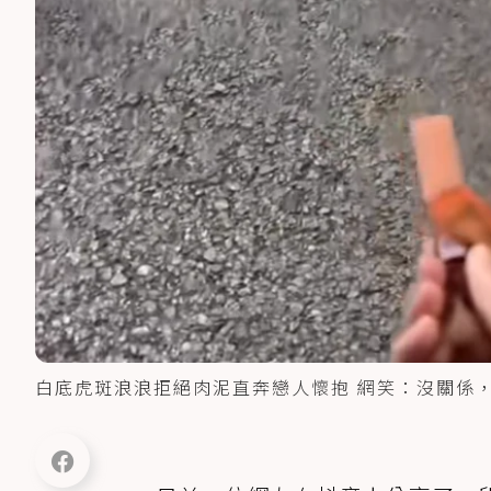
白底虎斑浪浪拒絕肉泥直奔戀人懷抱 網笑：沒關係，