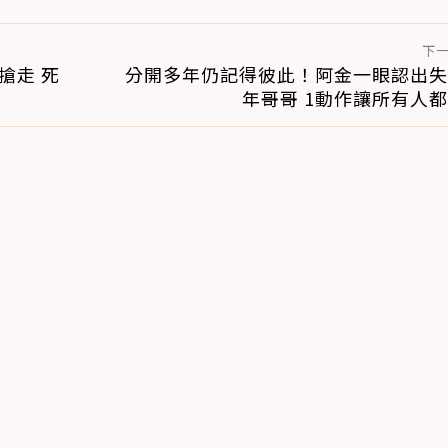
下
搶走 死
分開多年仍記得彼此！阿金一眼認出失
年哥哥 1動作讓所有人