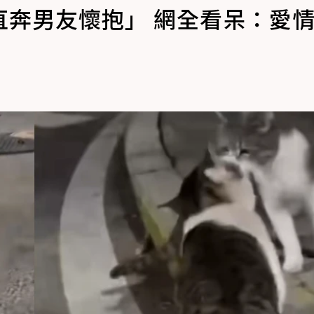
直奔男友懷抱」 網全看呆：愛