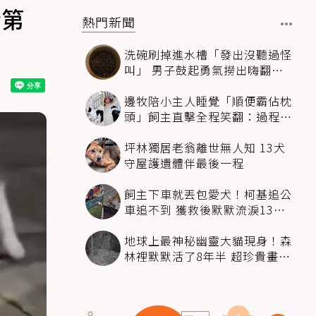
情第
熱門新聞
洗碗刷掉進水槽「發出沒聽過怪
叫」 男子鼓起勇氣撈出嗨翻：
超可愛
邊牧陪小主人睡覺「順便霸佔枕
頭」飼主直擊全程笑翻：過程絲
滑到太自然
坪林獨居老翁離世無人知 13犬
守屋護遺體伴最後一程
飼主下車就丟包愛犬！柯基追公
車追不到 獲救後默默流淚13萬
人心都碎了
地球上最神秘幽靈大貓現身！森
林裡默默活了8年半 超珍貴畫面
科學家嗨翻