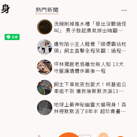
實身
熱門新聞
洗碗刷掉進水槽「發出沒聽過怪
叫」 男子鼓起勇氣撈出嗨翻：
超可愛
邊牧陪小主人睡覺「順便霸佔枕
頭」飼主直擊全程笑翻：過程絲
滑到太自然
坪林獨居老翁離世無人知 13犬
守屋護遺體伴最後一程
飼主下車就丟包愛犬！柯基追公
車追不到 獲救後默默流淚13萬
人心都碎了
地球上最神秘幽靈大貓現身！森
林裡默默活了8年半 超珍貴畫面
科學家嗨翻