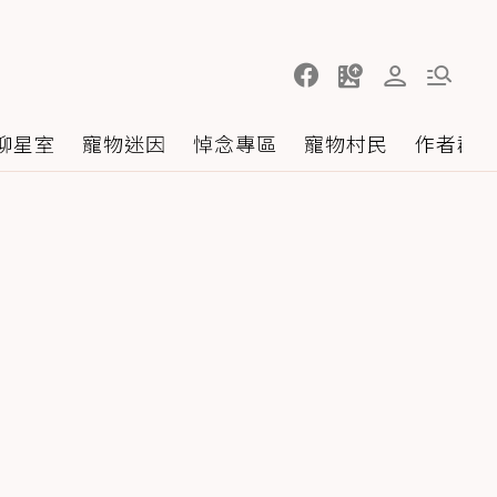
聊星室
寵物迷因
悼念專區
寵物村民
作者群