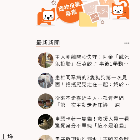
最新新聞
主人剛離開秒失守！阿金「餓死
鬼投胎」狂嗑餃子 事後1舉動反
被讚爆
患相同罕病的2隻狗狗第一次見
面！搖搖晃晃走在一起：終於找
到同伴
從來不肯靠近主人…孤僻老貓
「第一次主動走近床邊」 原因
暖哭網友
車頭卡著一隻貓！救援人員一看
驚覺身分不單純「這不是浪貓」
的土堆
男子發現狗狗溺水「不顧安危跳