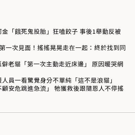
金「餓死鬼投胎」狂嗑餃子 事後1舉動反被
狗第一次見面！搖搖晃晃走在一起：終於找到同
孤僻老貓「第一次主動走近床邊」 原因暖哭網
援人員一看驚覺身分不單純「這不是浪貓」
不顧安危跳進急流」 牠獲救後跟隨恩人不停搖