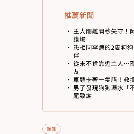
推薦新聞
主人剛離開秒失守！阿
讚爆
患相同罕病的2隻狗
伴
從來不肯靠近主人…
友
車頭卡著一隻貓！救
男子發現狗狗溺水「
尾致謝
狐狸