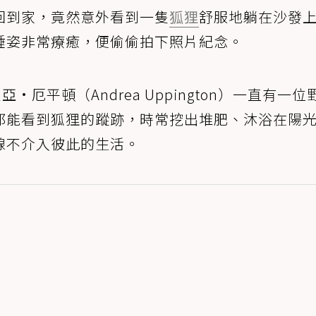
回到家，竟然意外看到一隻
狐狸
舒服地躺在沙發
睡姿非常療癒，便偷偷拍下照片紀念。
·厄平頓（Andrea Uppington）一直有一位
都能看到狐狸的蹤跡，時常挖出堆肥、沐浴在陽
線不介入彼此的生活。