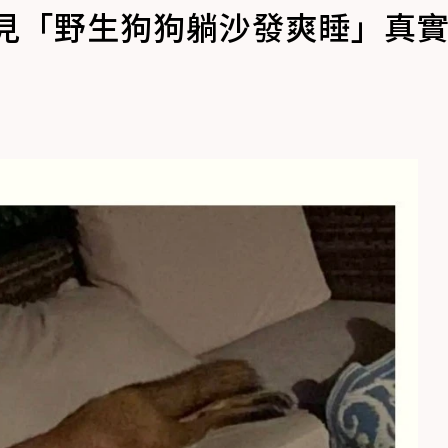
燈驚見「野生狗狗躺沙發爽睡」真