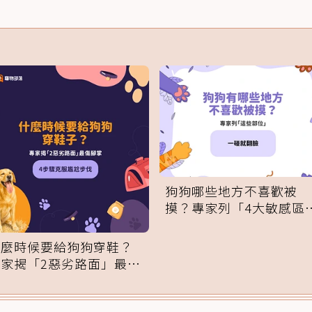
狗狗哪些地方不喜歡被
摸？專家列「4大敏感區
域」：一碰就翻臉
什麼時候要給狗狗穿鞋？
專家揭「2惡劣路面」最傷
腳掌：4步驟無痛適應