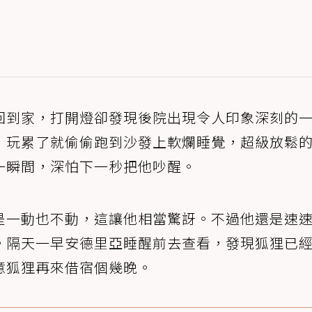
回到家，打開燈卻發現後院出現令人印象深刻的
，玩累了就偷偷跑到沙發上軟爛睡覺，超級放鬆
一瞬間，深怕下一秒把他吵醒。
是一動也不動，這讓他相當驚訝。不過他還是速
。隔天一早安德里亞睡醒前去查看，發現狐狸已
意狐狸再來借宿個幾晚。