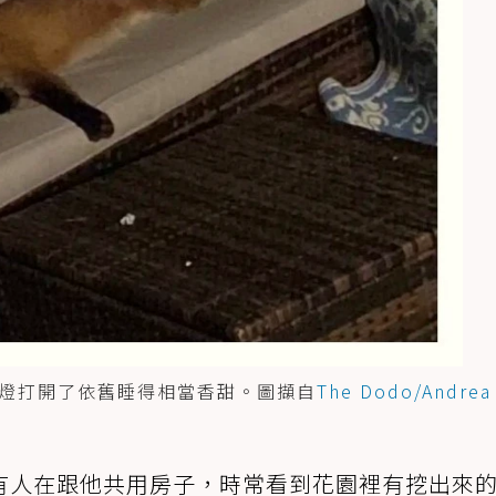
燈打開了依舊睡得相當香甜。圖擷自
The Dodo/Andrea
有人在跟他共用房子，時常看到花園裡有挖出來