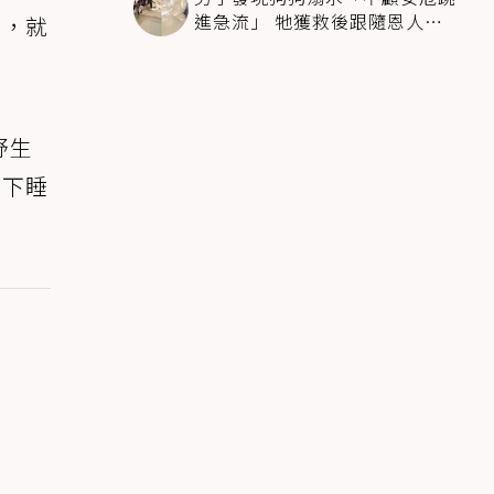
進急流」 牠獲救後跟隨恩人不
上，就
停搖尾致謝
野生
光下睡