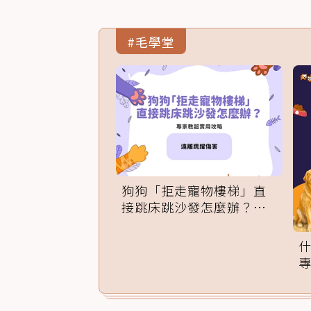
#毛學堂
狗狗「拒走寵物樓梯」直
接跳床跳沙發怎麼辦？專
家訓練法必學