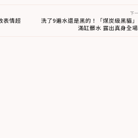
下
救表情超
洗了9遍水還是黑的！「煤炭級黑貓
滿缸髒水 露出真身全