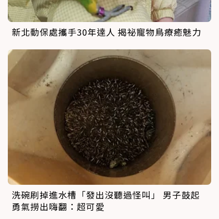
新北動保處攜手30年達人 揭祕寵物鳥療癒魅力
洗碗刷掉進水槽「發出沒聽過怪叫」 男子鼓起
勇氣撈出嗨翻：超可愛