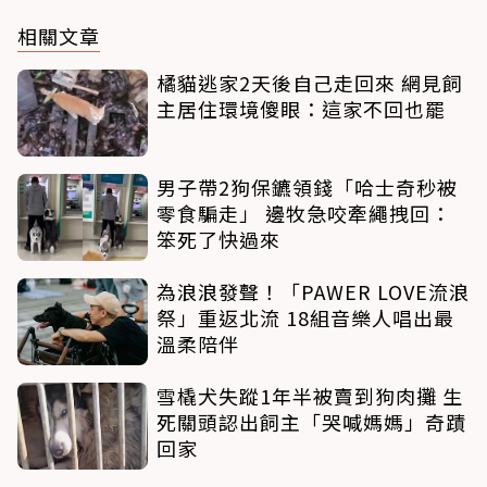
相關文章
橘貓逃家2天後自己走回來 網見飼
主居住環境傻眼：這家不回也罷
男子帶2狗保鑣領錢「哈士奇秒被
零食騙走」 邊牧急咬牽繩拽回：
笨死了快過來
為浪浪發聲！「PAWER LOVE流浪
祭」重返北流 18組音樂人唱出最
溫柔陪伴
雪橇犬失蹤1年半被賣到狗肉攤 生
死關頭認出飼主「哭喊媽媽」奇蹟
回家