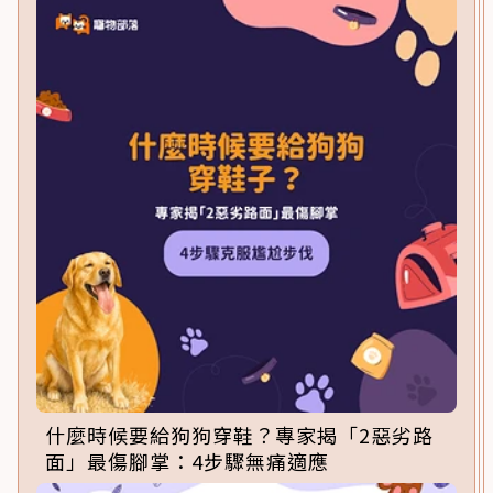
什麼時候要給狗狗穿鞋？專家揭「2惡劣路
面」最傷腳掌：4步驟無痛適應