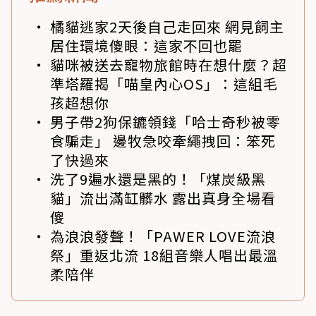
橘貓逃家2天後自己走回來 網見飼主
居住環境傻眼：這家不回也罷
貓咪被送去寵物旅館時在想什麼？超
準塔羅揭「喵皇內心OS」：這組毛
孩超想你
男子帶2狗保鑣領錢「哈士奇秒被零
食騙走」 邊牧急咬牽繩拽回：笨死
了快過來
洗了9遍水還是黑的！「煤炭級黑
貓」流出滿缸髒水 露出真身全場看
傻
為浪浪發聲！「PAWER LOVE流浪
祭」重返北流 18組音樂人唱出最溫
柔陪伴