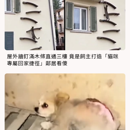
屋外牆釘滿木條直通三樓 竟是飼主打造「貓咪
專屬回家捷徑」鄰居看傻