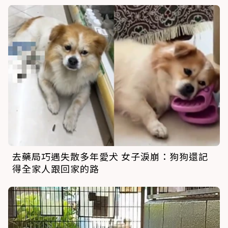
去藥局巧遇失散多年愛犬 女子淚崩：狗狗還記
得全家人跟回家的路