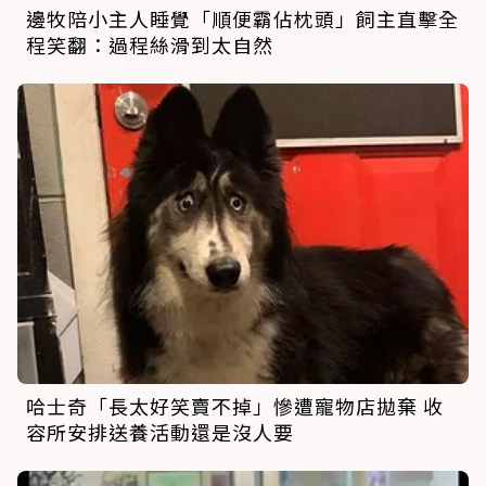
邊牧陪小主人睡覺「順便霸佔枕頭」飼主直擊全
程笑翻：過程絲滑到太自然
哈士奇「長太好笑賣不掉」慘遭寵物店拋棄 收
容所安排送養活動還是沒人要