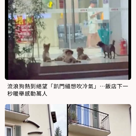
流浪狗熱到絕望「趴門縫想吹冷氣」…飯店下一
秒暖舉感動萬人