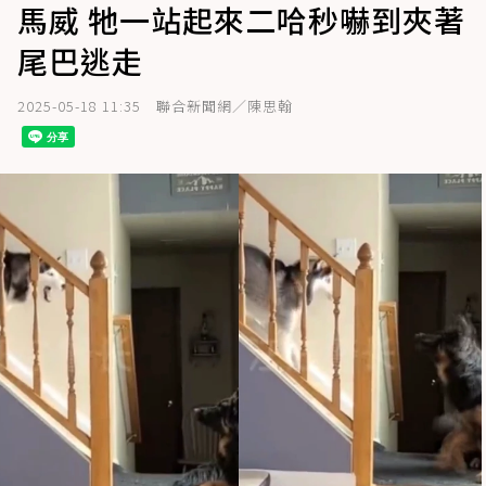
馬威 牠一站起來二哈秒嚇到夾著
尾巴逃走
2025-05-18 11:35
聯合新聞網／陳思翰