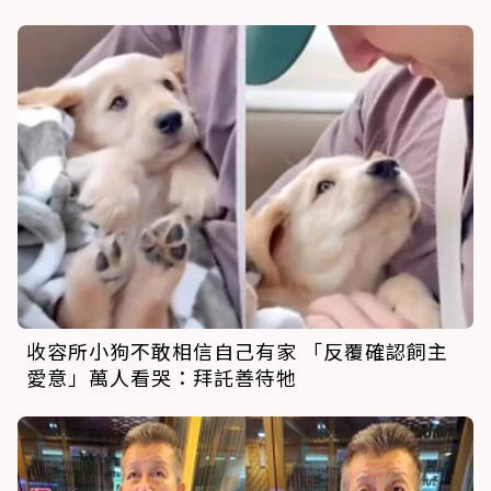
收容所小狗不敢相信自己有家 「反覆確認飼主
愛意」萬人看哭：拜託善待牠