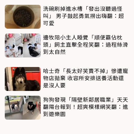
洗碗刷掉進水槽「發出沒聽過怪
叫」 男子鼓起勇氣撈出嗨翻：超
可愛
邊牧陪小主人睡覺「順便霸佔枕
頭」飼主直擊全程笑翻：過程絲滑
到太自然
哈士奇「長太好笑賣不掉」慘遭寵
物店拋棄 收容所安排送養活動還
是沒人要
狗狗發現「隔壁新鄰居職業」天天
翻陽台報到！超爽模樣網笑翻：進
到遊樂園