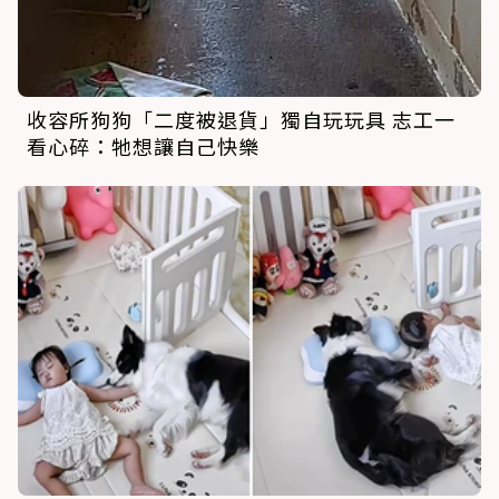
收容所狗狗「二度被退貨」獨自玩玩具 志工一
看心碎：牠想讓自己快樂