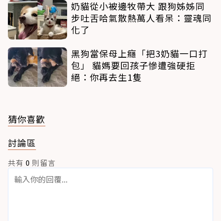
奶貓從小被邊牧帶大 跟狗姊姊同
步吐舌哈氣散熱萬人看呆：靈魂同
化了
黑狗當保母上癮「把3奶貓一口打
包」 貓媽要回孩子慘遭強硬拒
絕：你再去生1隻
猜你喜歡
討論區
共有
0
則留言