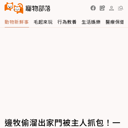
動物新鮮事
毛起來玩
行為教養
生活娛樂
醫療保健
邊牧偷溜出家門被主人抓包！一