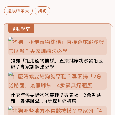
邊境牧羊犬
狗狗
#毛學堂
狗狗「拒走寵物樓梯」直接跳床跳沙發怎麼
辦？專家訓練法必學
什麼時候要給狗狗穿鞋？專家揭「2惡劣路
面」最傷腳掌：4步驟無痛適應