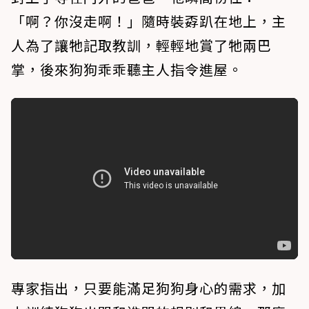
「啊？你沒走啊！」隨時裝孬趴在地上，主
人為了讓牠記取教訓，輕輕地賞了牠兩巴
掌，後來狗狗乖乖聽主人指令進屋。
專家指出，只要能滿足狗狗身心的需求，加