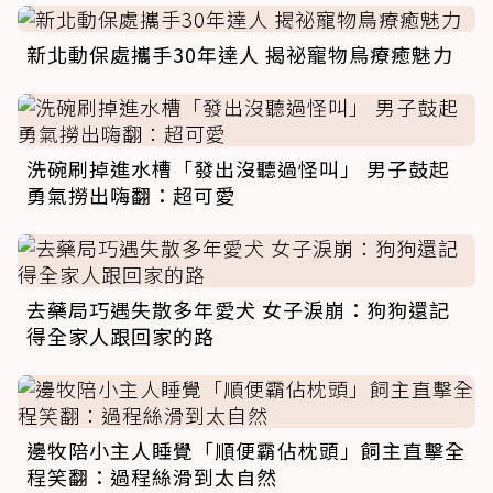
新北動保處攜手30年達人 揭祕寵物鳥療癒魅力
洗碗刷掉進水槽「發出沒聽過怪叫」 男子鼓起
勇氣撈出嗨翻：超可愛
去藥局巧遇失散多年愛犬 女子淚崩：狗狗還記
得全家人跟回家的路
邊牧陪小主人睡覺「順便霸佔枕頭」飼主直擊全
程笑翻：過程絲滑到太自然