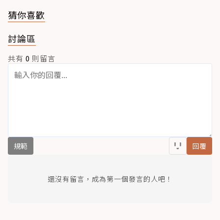
猜你喜歡
討論區
共有
0
則留言
規範
回覆
還沒有留言，成為第一個發言的人吧！