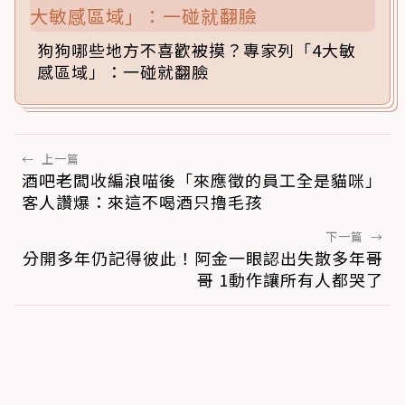
狗狗哪些地方不喜歡被摸？專家列「4大敏
感區域」：一碰就翻臉
←
上一篇
酒吧老闆收編浪喵後「來應徵的員工全是貓咪」
客人讚爆：來這不喝酒只擼毛孩
下一篇
→
分開多年仍記得彼此！阿金一眼認出失散多年哥
哥 1動作讓所有人都哭了