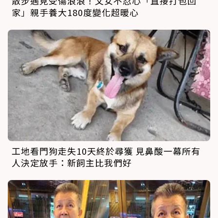
散步遇見受傷浪浪！父女不忍心「直接打包回
家」親手養大180度變化超暖心
工地看門狗走失10天終於尋獲 見鼻酸一幕所有
人決定放手：新飼主比我們好