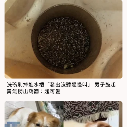
洗碗刷掉進水槽「發出沒聽過怪叫」 男子鼓起
勇氣撈出嗨翻：超可愛