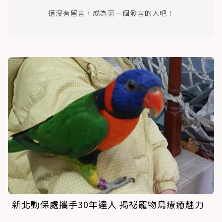
還沒有留言，成為第一個發言的人吧！
新北動保處攜手30年達人 揭祕寵物鳥療癒魅力