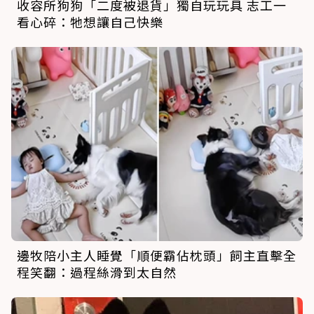
收容所狗狗「二度被退貨」獨自玩玩具 志工一
看心碎：牠想讓自己快樂
邊牧陪小主人睡覺「順便霸佔枕頭」飼主直擊全
程笑翻：過程絲滑到太自然