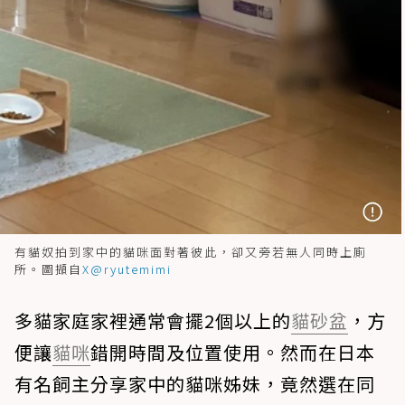
有貓奴拍到家中的貓咪面對著彼此，卻又旁若無人同時上廁
所。圖擷自
X@ryutemimi
多貓家庭家裡通常會擺2個以上的
貓砂盆
，方
便讓
貓咪
錯開時間及位置使用。然而在日本
有名飼主分享家中的貓咪姊妹，竟然選在同