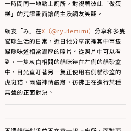
一時間同一地點上廁所，對視著彼此「做蛋
糕」的荒謬畫面讓飼主及網友笑翻。
網友「み」在
X（@ryutemimi）
分享和多隻
貓咪生活的日常，近日牠分享家裡其中兩隻
貓咪味道相當濃厚的照片。從照片中可以看
到，一隻灰白相間的貓咪待在左側的貓砂盆
中，目光直盯著另一隻正使用右側貓砂盆的
虎斑貓，兩貓神情嚴肅，彷彿正在進行某種
無聲的正面對決。
不過貓咪似乎並不在意一起上廁所，面對面