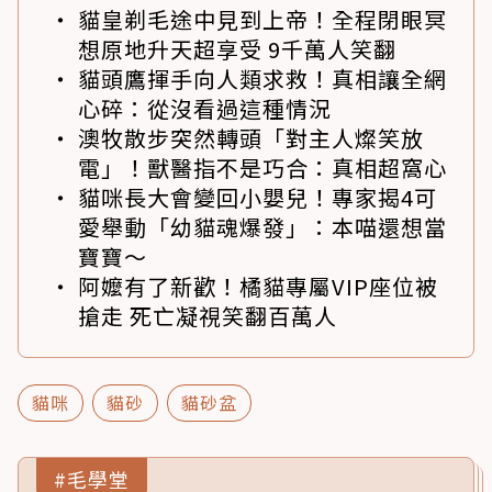
貓皇剃毛途中見到上帝！全程閉眼冥
想原地升天超享受 9千萬人笑翻
貓頭鷹揮手向人類求救！真相讓全網
心碎：從沒看過這種情況
澳牧散步突然轉頭「對主人燦笑放
電」！獸醫指不是巧合：真相超窩心
貓咪長大會變回小嬰兒！專家揭4可
愛舉動「幼貓魂爆發」：本喵還想當
寶寶～
阿嬤有了新歡！橘貓專屬VIP座位被
搶走 死亡凝視笑翻百萬人
貓咪
貓砂
貓砂盆
#毛學堂