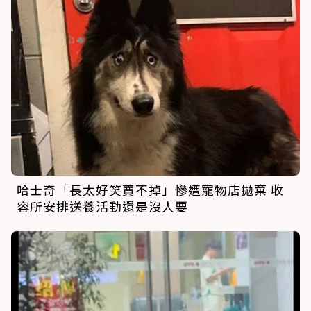
哈士奇「長太好笑賣不掉」慘遭寵物店拋棄 收
容所安排送養活動還是沒人要