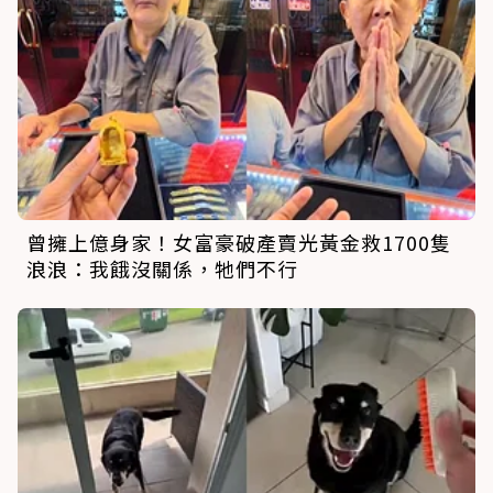
曾擁上億身家！女富豪破產賣光黃金救1700隻
浪浪：我餓沒關係，牠們不行