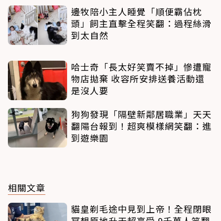
邊牧陪小主人睡覺「順便霸佔枕
頭」飼主直擊全程笑翻：過程絲滑
到太自然
哈士奇「長太好笑賣不掉」慘遭寵
物店拋棄 收容所安排送養活動還
是沒人要
狗狗發現「隔壁新鄰居職業」天天
翻陽台報到！超爽模樣網笑翻：進
到遊樂園
相關文章
貓皇剃毛途中見到上帝！全程閉眼
冥想原地升天超享受 9千萬人笑翻