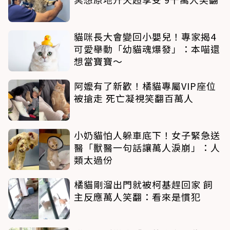
貓咪長大會變回小嬰兒！專家揭4
可愛舉動「幼貓魂爆發」：本喵還
想當寶寶～
阿嬤有了新歡！橘貓專屬VIP座位
被搶走 死亡凝視笑翻百萬人
小奶貓怕人躲車底下！女子緊急送
醫「獸醫一句話讓萬人淚崩」：人
類太過份
橘貓剛溜出門就被柯基趕回家 飼
主反應萬人笑翻：看來是慣犯