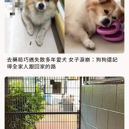
去藥局巧遇失散多年愛犬 女子淚崩：狗狗還記
得全家人跟回家的路