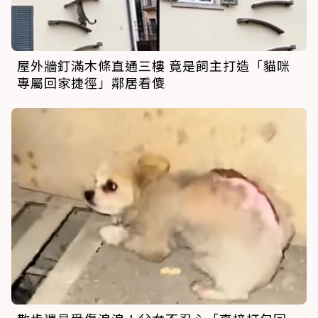
屋外牆釘滿木條直通三樓 竟是飼主打造「貓咪
專屬回家捷徑」鄰居看傻