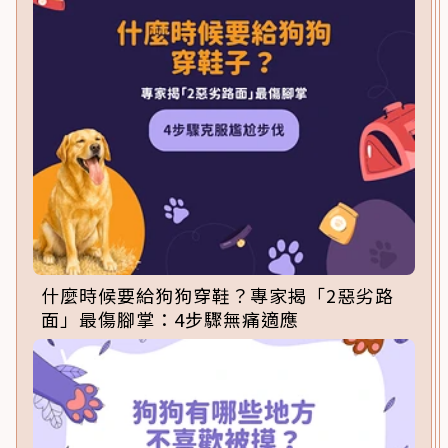
什麼時候要給狗狗穿鞋？專家揭「2惡劣路
面」最傷腳掌：4步驟無痛適應