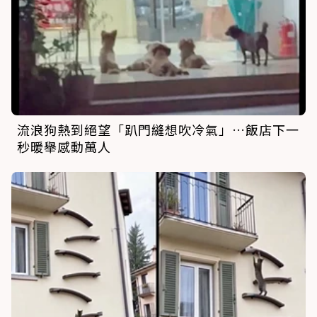
流浪狗熱到絕望「趴門縫想吹冷氣」…飯店下一
秒暖舉感動萬人