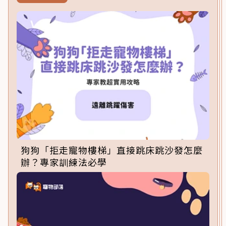
狗狗「拒走寵物樓梯」直接跳床跳沙發怎麼
辦？專家訓練法必學