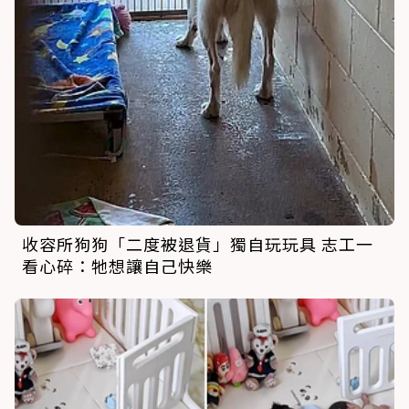
收容所狗狗「二度被退貨」獨自玩玩具 志工一
看心碎：牠想讓自己快樂