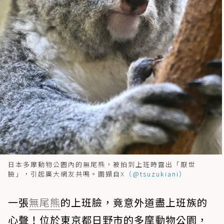
日本多摩動物公園內的無尾熊，被拍到上班時露出「厭世
臉」，引起廣大網友共鳴。圖擷自
X（@tsuzukiani）
一張
無尾熊
的上班臉，竟意外道盡上班族的
心聲！位於東京都日野市的多摩動物公園，