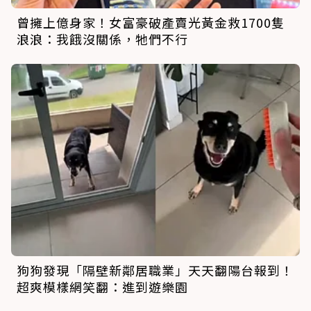
曾擁上億身家！女富豪破產賣光黃金救1700隻
浪浪：我餓沒關係，牠們不行
狗狗發現「隔壁新鄰居職業」天天翻陽台報到！
超爽模樣網笑翻：進到遊樂園