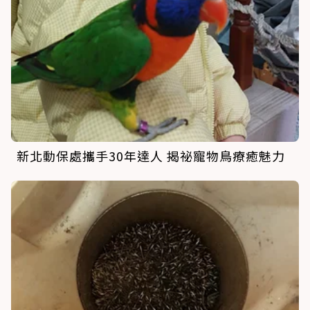
新北動保處攜手30年達人 揭祕寵物鳥療癒魅力