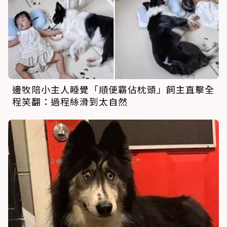
邊牧陪小主人睡覺「順便霸佔枕頭」飼主直擊全
程笑翻：過程絲滑到太自然