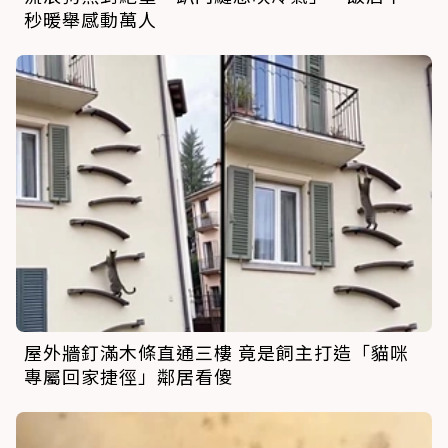
秒暖舉感動萬人
屋外牆釘滿木條直通三樓 竟是飼主打造「貓咪
專屬回家捷徑」鄰居看傻