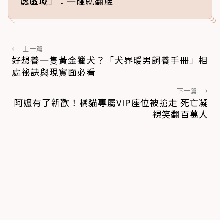
感區域」：一碰就翻臉
←
上一篇
好想養一隻黃金獵犬？「犬界暖男飼養手冊」相
處祕訣與現實面必看
下一篇
→
阿嬤有了新歡！橘貓專屬VIP座位被搶走 死亡凝
視笑翻百萬人