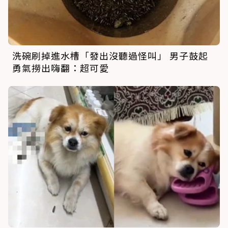
洗碗刷掉進水槽「發出沒聽過怪叫」 男子鼓起
勇氣撈出嗨翻：超可愛