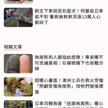
飼主下車就丟包愛犬！柯基追公車
追不到 獲救後默默流淚13萬人心
都碎了
相關文章
無尾熊和人類指紋超像！專家曝不
可思議真相：在顯微鏡下也很難分
辨
超暖心畫面！澳洲士兵在救火空檔
「照顧受傷無尾熊」陪牠們慢慢康
復
公車司機救援「迷路無尾熊」暖心