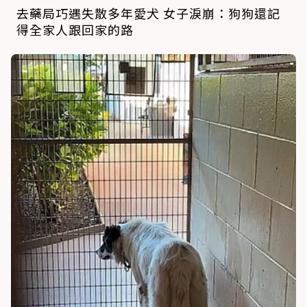
去藥局巧遇失散多年愛犬 女子淚崩：狗狗還記
得全家人跟回家的路