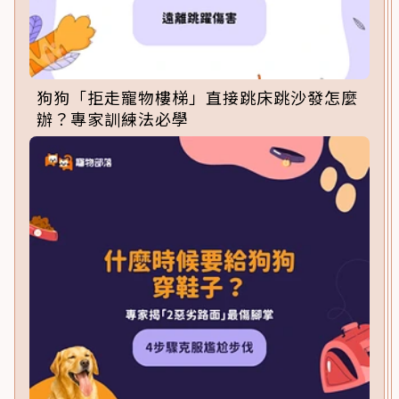
狗狗「拒走寵物樓梯」直接跳床跳沙發怎麼
辦？專家訓練法必學