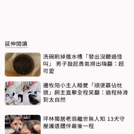
延伸閱讀
洗碗刷掉進水槽「發出沒聽過怪
叫」 男子鼓起勇氣撈出嗨翻：超
可愛
邊牧陪小主人睡覺「順便霸佔枕
頭」飼主直擊全程笑翻：過程絲滑
到太自然
坪林獨居老翁離世無人知 13犬守
屋護遺體伴最後一程