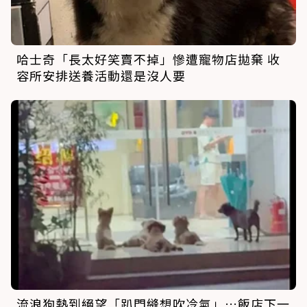
哈士奇「長太好笑賣不掉」慘遭寵物店拋棄 收
容所安排送養活動還是沒人要
流浪狗熱到絕望「趴門縫想吹冷氣」…飯店下一