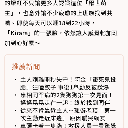
的爆紅不只讓更多人認識這位「厭世萌
主」，也意外讓不少疲憊的上班族找到共
鳴。即使每天可以睡18到22小時，
「Kirara」的一張臉，依然讓人感覺牠加班
加到心好累～
推薦新聞
主人剛離開秒失守！阿金「餓死鬼投
胎」狂嗑餃子 事後1舉動反被讚爆
患相同罕病的2隻狗狗第一次見面！
搖搖晃晃走在一起：終於找到同伴
從來不肯靠近主人…孤僻老貓「第一
次主動走近床邊」 原因暖哭網友
車頭卡著一隻貓！救援人員一看驚覺