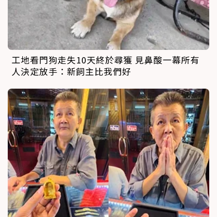
工地看門狗走失10天終於尋獲 見鼻酸一幕所有
人決定放手：新飼主比我們好