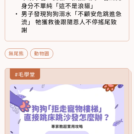
身分不單純「這不是浪貓」
男子發現狗狗溺水「不顧安危跳進急
流」 牠獲救後跟隨恩人不停搖尾致
謝
無尾熊
動物園
#毛學堂