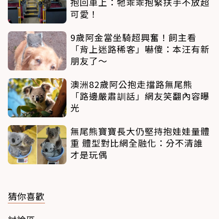
抱回車上：牠乖乖抱緊扶手不放超
可愛！
9歲阿金當坐騎超興奮！飼主看
「背上迷路稀客」嚇傻：本汪有新
朋友了～
澳洲82歲阿公抱走擋路無尾熊
「路邊嚴肅訓話」網友笑翻內容曝
光
無尾熊寶寶長大仍堅持抱娃娃量體
重 體型對比網全融化：分不清誰
才是玩偶
猜你喜歡