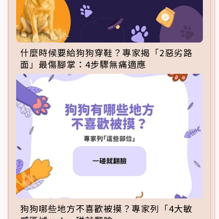
什麼時候要給狗狗穿鞋？專家揭「2惡劣路
面」最傷腳掌：4步驟無痛適應
狗狗哪些地方不喜歡被摸？專家列「4大敏