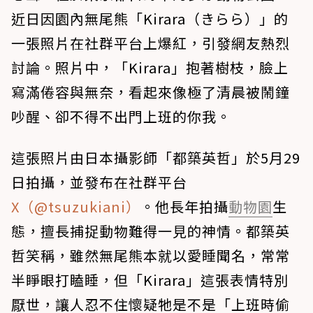
近日因園內無尾熊「Kirara（きらら）」的
一張照片在社群平台上爆紅，引發網友熱烈
討論。照片中，「Kirara」抱著樹枝，臉上
寫滿倦容與無奈，看起來像極了清晨被鬧鐘
吵醒、卻不得不出門上班的你我。
這張照片由日本攝影師「都築英哲」於5月29
日拍攝，並發布在社群平台
X（@tsuzukiani）
。他長年拍攝
動物園
生
態，擅長捕捉動物難得一見的神情。都築英
哲笑稱，雖然無尾熊本就以愛睡聞名，常常
半睜眼打瞌睡，但「Kirara」這張表情特別
厭世，讓人忍不住懷疑牠是不是「上班時偷