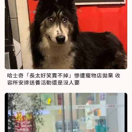
哈士奇「長太好笑賣不掉」慘遭寵物店拋棄 收
容所安排送養活動還是沒人要