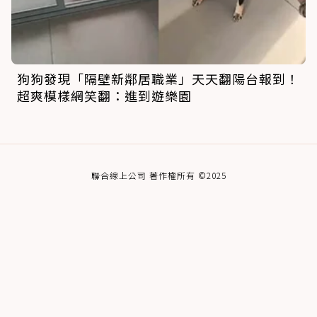
狗狗發現「隔壁新鄰居職業」天天翻陽台報到！
超爽模樣網笑翻：進到遊樂園
聯合線上公司 著作權所有 ©2025