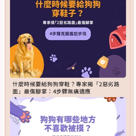
什麼時候要給狗狗穿鞋？專家揭「2惡劣路
面」最傷腳掌：4步驟無痛適應