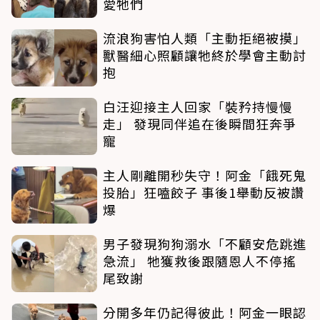
愛牠們
流浪狗害怕人類「主動拒絕被摸」
獸醫細心照顧讓牠終於學會主動討
抱
白汪迎接主人回家「裝矜持慢慢
走」 發現同伴追在後瞬間狂奔爭
寵
主人剛離開秒失守！阿金「餓死鬼
投胎」狂嗑餃子 事後1舉動反被讚
爆
男子發現狗狗溺水「不顧安危跳進
急流」 牠獲救後跟隨恩人不停搖
尾致謝
分開多年仍記得彼此！阿金一眼認