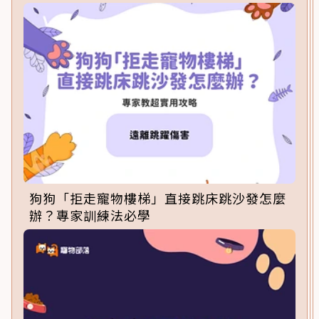
狗狗「拒走寵物樓梯」直接跳床跳沙發怎麼
辦？專家訓練法必學