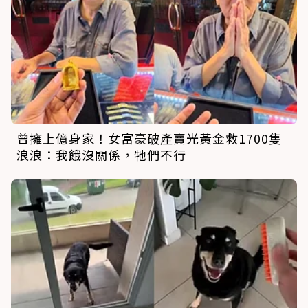
曾擁上億身家！女富豪破產賣光黃金救1700隻
浪浪：我餓沒關係，牠們不行