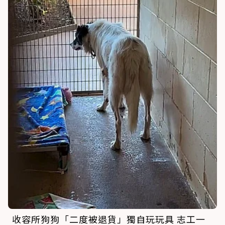
收容所狗狗「二度被退貨」獨自玩玩具 志工一