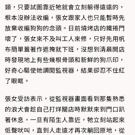
類，只要試圖靠近牠就會立刻躲得遠遠的，
根本沒辦法收編，張女跟家人也只能暫時先
放棄收編狗狗的念頭。日前燒烤店的鐵捲門
壞了，張女來不及叫工人來修，只好先用帆
布簡單蓋著作遮掩就下班，沒想到清晨開店
時發現地上有些幾根骨頭和新鮮的狗爪印，
好奇心驅使她調閱監視器，結果卻忍不住紅
了眼眶。
張女受訪表示，從監視器畫面看到那隻熟悉
的浪犬會趁自己打烊關店時默默來到門口趴
著休息，一旦有陌生人靠近，牠立刻站起來
低聲吠叫，直到人走遠才再次躺回原地，從