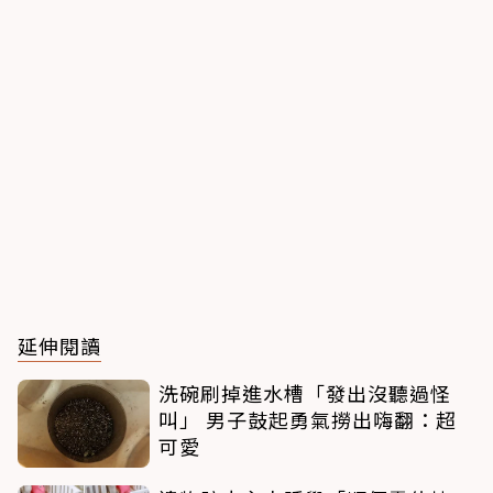
延伸閱讀
洗碗刷掉進水槽「發出沒聽過怪
叫」 男子鼓起勇氣撈出嗨翻：超
可愛