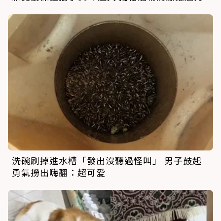
洗碗刷掉進水槽「發出沒聽過怪叫」 男子鼓起
勇氣撈出嗨翻：超可愛