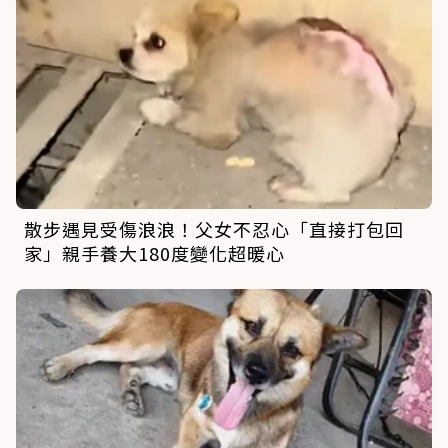
散步遇見受傷浪浪！父女不忍心「直接打包回
家」親手養大180度變化超暖心