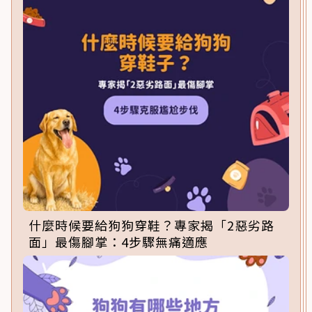
什麼時候要給狗狗穿鞋？專家揭「2惡劣路
面」最傷腳掌：4步驟無痛適應