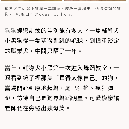
輔導犬從活潑小狗經一年訓練，成為一隻穩重且值得信賴的狗
狗。 圖/取自YT@dogsincofficial
狗狗
經過訓練的差別能有多大？一隻輔導犬
小黑狗從一隻活潑亂跳的毛球，到穩重淡定
的職業犬，中間只隔了一年。
當年，輔導犬小黑第一次進入舞蹈教室，一
眼看到鏡子裡那隻「長得太像自己」的狗，
當場開心到原地起舞，尾巴狂搖、瘋狂彈
跳，彷彿自己是狗界舞蹈明星。可愛模樣讓
老師們在旁發出姨母笑。