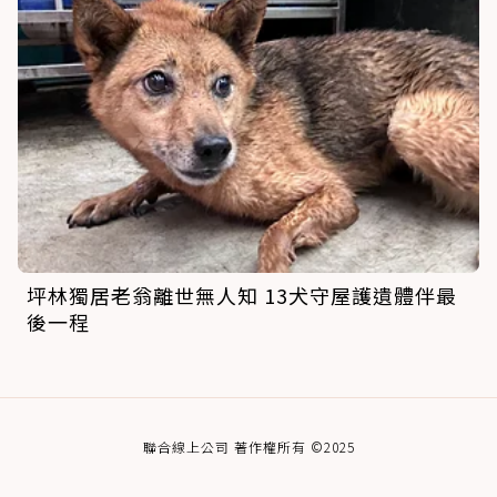
坪林獨居老翁離世無人知 13犬守屋護遺體伴最
後一程
聯合線上公司 著作權所有 ©2025