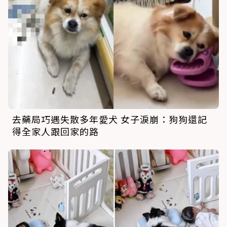
去藥局巧遇失散多年愛犬 女子淚崩：狗狗還記
得全家人跟回家的路