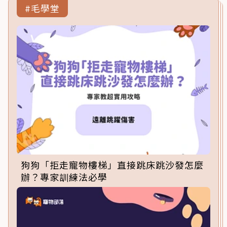
#毛學堂
狗狗「拒走寵物樓梯」直接跳床跳沙發怎麼
辦？專家訓練法必學