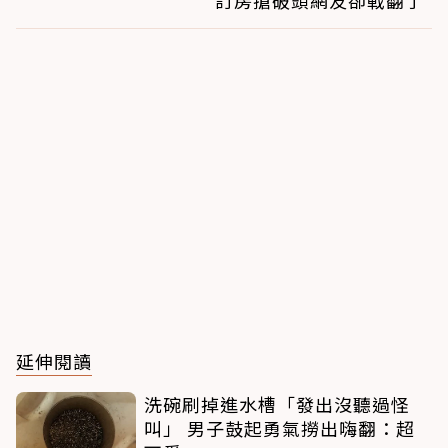
延伸閱讀
洗碗刷掉進水槽「發出沒聽過怪
叫」 男子鼓起勇氣撈出嗨翻：超