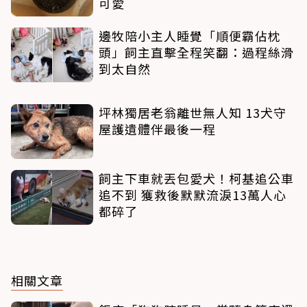
可愛
邊牧陪小主人睡覺「順便霸佔枕
頭」飼主直擊全程笑翻：過程絲滑
到太自然
坪林獨居老翁離世無人知 13犬守
屋護遺體伴最後一程
飼主下車就丟包愛犬！柯基追公車
追不到 獲救後默默流淚13萬人心
都碎了
相關文章