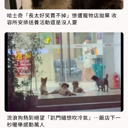
哈士奇「長太好笑賣不掉」慘遭寵物店拋棄 收
容所安排送養活動還是沒人要
流浪狗熱到絕望「趴門縫想吹冷氣」…飯店下一
秒暖舉感動萬人