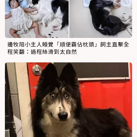
邊牧陪小主人睡覺「順便霸佔枕頭」飼主直擊全
程笑翻：過程絲滑到太自然