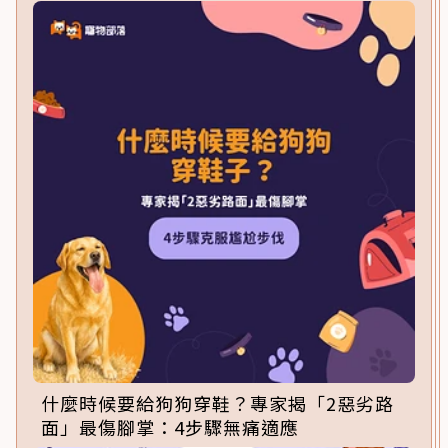
什麼時候要給狗狗穿鞋？專家揭「2惡劣路
面」最傷腳掌：4步驟無痛適應