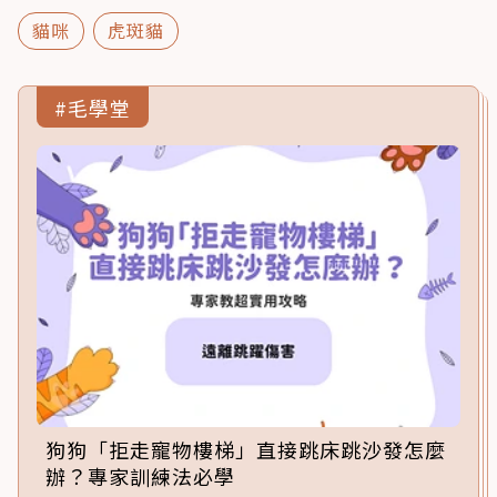
貓咪
虎斑貓
#毛學堂
狗狗「拒走寵物樓梯」直接跳床跳沙發怎麼
辦？專家訓練法必學