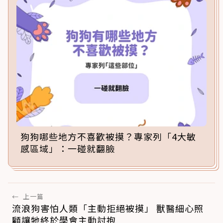
狗狗哪些地方不喜歡被摸？專家列「4大敏
感區域」：一碰就翻臉
←
上一篇
流浪狗害怕人類「主動拒絕被摸」 獸醫細心照
顧讓牠終於學會主動討抱