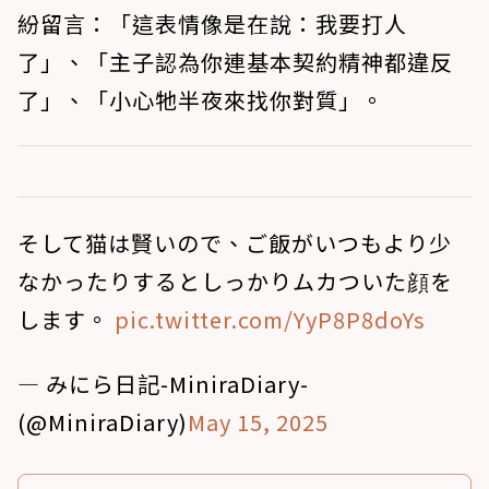
紛留言：「這表情像是在說：我要打人
了」、「主子認為你連基本契約精神都違反
了」、「小心牠半夜來找你對質」。
そして猫は賢いので、ご飯がいつもより少
なかったりするとしっかりムカついた顔を
します。
pic.twitter.com/YyP8P8doYs
— みにら日記-MiniraDiary-
(@MiniraDiary)
May 15, 2025