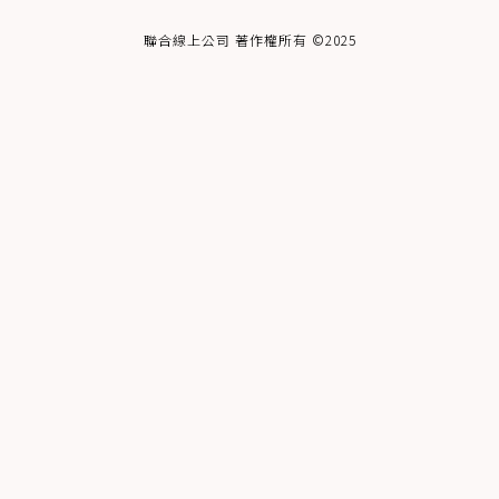
聯合線上公司 著作權所有 ©2025