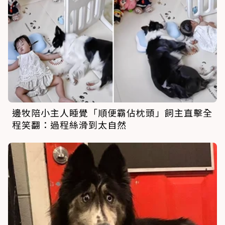
邊牧陪小主人睡覺「順便霸佔枕頭」飼主直擊全
程笑翻：過程絲滑到太自然