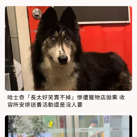
哈士奇「長太好笑賣不掉」慘遭寵物店拋棄 收
容所安排送養活動還是沒人要