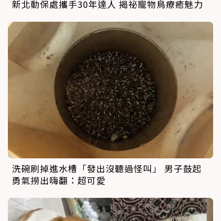
新北動保處攜手30年達人 揭祕寵物鳥療癒魅力
洗碗刷掉進水槽「發出沒聽過怪叫」 男子鼓起
勇氣撈出嗨翻：超可愛