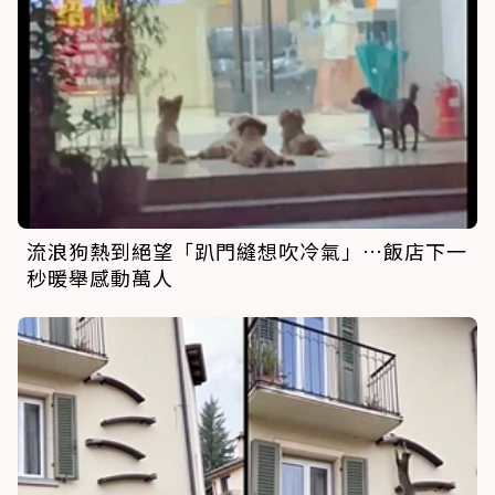
流浪狗熱到絕望「趴門縫想吹冷氣」…飯店下一
秒暖舉感動萬人