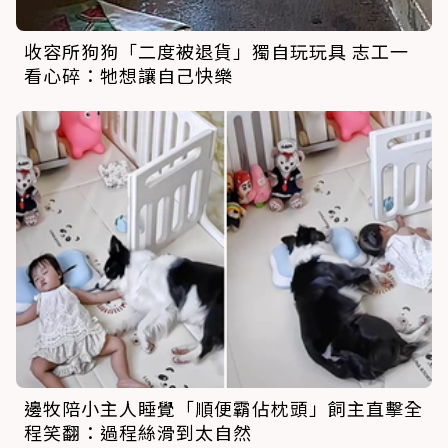
收容所狗狗「二度被退貨」獨自玩玩具 志工一
看心碎：牠想讓自己快樂
邊牧陪小主人睡覺「順便霸佔枕頭」飼主直擊全
程笑翻：過程絲滑到太自然