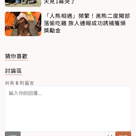
天見1幕哭了
「人熊相遇」頻繁！黑熊二度闖部
落偷吃雞 族人通報成功誘捕獲頒
獎勵金
猜你喜歡
討論區
共有
0
則留言