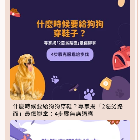
什麼時候要給狗狗穿鞋？專家揭「2惡劣路
面」最傷腳掌：4步驟無痛適應