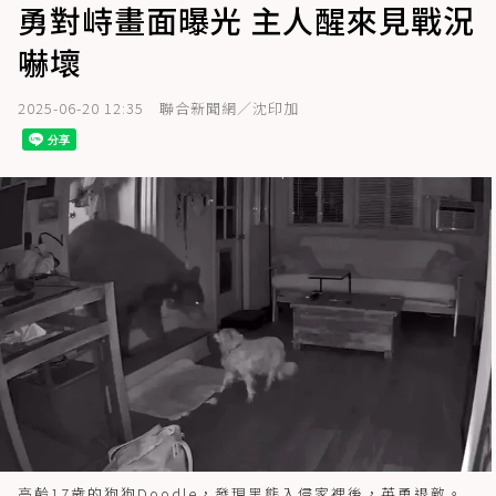
勇對峙畫面曝光 主人醒來見戰況
嚇壞
2025-06-20 12:35
聯合新聞網／沈印加
高齡17歲的狗狗Doodle，發現黑熊入侵家裡後，英勇退敵。