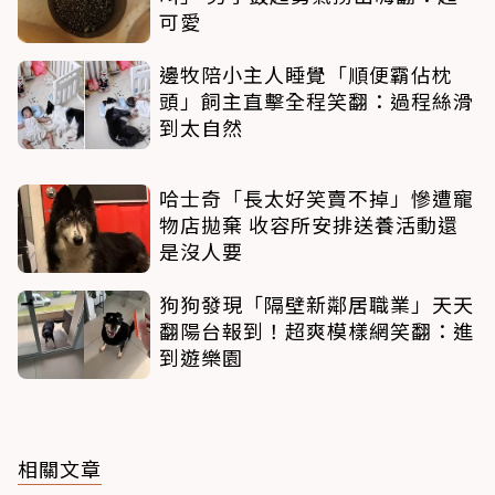
可愛
邊牧陪小主人睡覺「順便霸佔枕
頭」飼主直擊全程笑翻：過程絲滑
到太自然
哈士奇「長太好笑賣不掉」慘遭寵
物店拋棄 收容所安排送養活動還
是沒人要
狗狗發現「隔壁新鄰居職業」天天
翻陽台報到！超爽模樣網笑翻：進
到遊樂園
相關文章