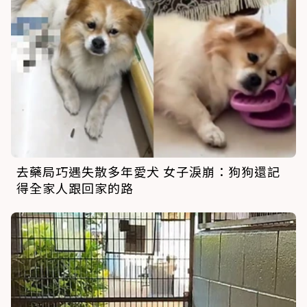
去藥局巧遇失散多年愛犬 女子淚崩：狗狗還記
得全家人跟回家的路