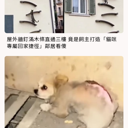
屋外牆釘滿木條直通三樓 竟是飼主打造「貓咪
專屬回家捷徑」鄰居看傻