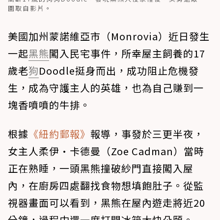
圖取自影片。
美國加州蒙諾維亞市（Monrovia）近日發生
一起
黑熊
闖入民宅事件，所幸屋主飼養的17
歲老
狗
Doodle挺身而出，成功阻止危機發
生，成為守護主人的英雄，也為自己賺到一
塊香噴噴的牛排。
根據
《紐約郵報》
報導，事發於三更半夜，
女主人柔伊·卡德曼（Zoe Cadman）當時
正在熟睡，一頭黑熊撞破紗門直接闖入屋
內，在廚房四處翻找食物想填飽肚子。從監
視器畫面可以看到，黑熊在屋內遊走將近20
分鐘，過程中還一度打開冰箱大快朵頤。