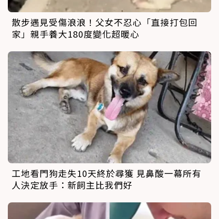
散步遇見受傷浪浪！父女不忍心「直接打包回
家」親手養大180度變化超暖心
工地看門狗走失10天終於尋獲 見鼻酸一幕所有
人決定放手：新飼主比我們好