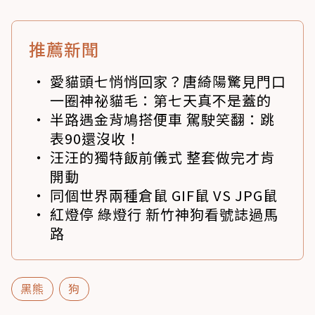
推薦新聞
愛貓頭七悄悄回家？唐綺陽驚見門口
一圈神祕貓毛：第七天真不是蓋的
半路遇金背鳩搭便車 駕駛笑翻：跳
表90還沒收！
汪汪的獨特飯前儀式 整套做完才肯
開動
同個世界兩種倉鼠 GIF鼠 VS JPG鼠
紅燈停 綠燈行 新竹神狗看號誌過馬
路
黑熊
狗