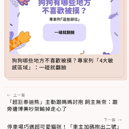
狗狗哪些地方不喜歡被摸？專家列「4大敏
感區域」：一碰就翻臉
←
上一篇
「超巨泰迪熊」主動跟媽媽討抱 飼主無奈：跟
旁邊博美吵架輸掉走心了
下一篇
→
停車場巧遇超可愛貓咪！「車主加碼抱出二號」