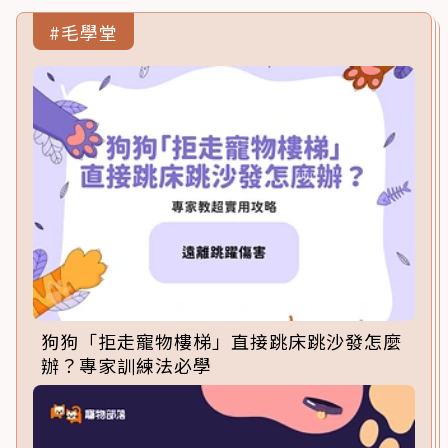
#毛學堂
狗狗「拒走寵物樓梯」直接跳床跳沙發怎麼
辦？專家訓練法必學