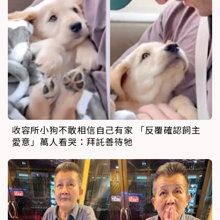
收容所小狗不敢相信自己有家 「反覆確認飼主
愛意」萬人看哭：拜託善待牠