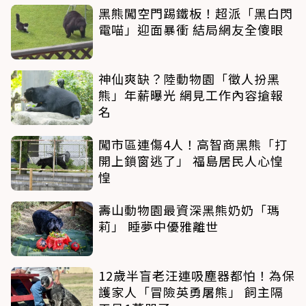
黑熊闖空門踢鐵板！超派「黑白閃
電喵」迎面暴衝 結局網友全傻眼
神仙爽缺？陸動物園「徵人扮黑
熊」年薪曝光 網見工作內容搶報
名
闖市區連傷4人！高智商黑熊「打
開上鎖窗逃了」 福島居民人心惶
惶
壽山動物園最資深黑熊奶奶「瑪
莉」 睡夢中優雅離世
12歲半盲老汪連吸塵器都怕！為保
護家人「冒險英勇屠熊」 飼主隔