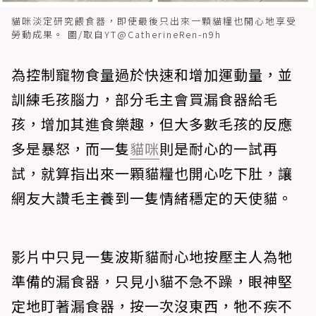
貓咪淡定研究餵食器，即使最後只出來一顆貓糧也開心地享受
勞動成果。 圖/取自YT@CatherineRen-n9h
為控制寵物食量過於快速和增加運動量，並
訓練毛孩腦力，部分毛主會買漏食器給毛
孩，增加其進食樂趣，但大多數毛孩的反應
多是暴怒，而一隻
貓咪
則是耐心的一試再
試，就算指出來一顆貓糧也開心吃下肚，讓
網友大讚毛主養到一隻情緒穩定的天使貓。
影片中只見一隻波斯貓耐心地按壓主人為牠
準備的漏食器，只見小貓不急不躁，眼神堅
定地盯著漏食器，按一次沒東西，牠不疾不