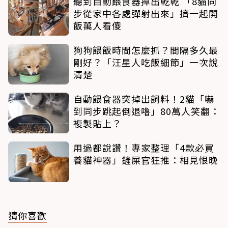
聽到自動餵食器掉出乾乾 「8貓同
步從家中各處彈射出來」擠一起開
飯萬人看傻
狗狗餵飯時間怎麼抓？間隔多久最
剛好？「汪星人吃飯細節」一次說
清楚
自動餵食器突掉出飼料！2貓「嚇
到同步跳起倒退嚕」80萬人笑翻：
複製貼上？
用過都說讚！專家整理「4款必買
養貓神器」鏟屎官狂推：相見恨晚
猜你喜歡