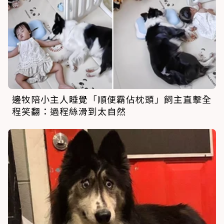
邊牧陪小主人睡覺「順便霸佔枕頭」飼主直擊全
程笑翻：過程絲滑到太自然