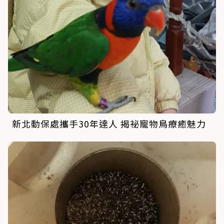
新北動保處攜手30年達人 揭祕寵物鳥療癒魅力