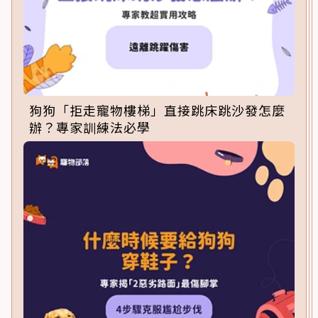
狗狗「拒走寵物樓梯」直接跳床跳沙發怎麼
辦？專家訓練法必學