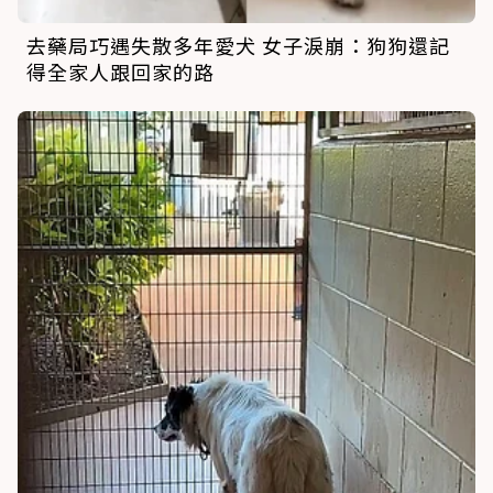
去藥局巧遇失散多年愛犬 女子淚崩：狗狗還記
得全家人跟回家的路