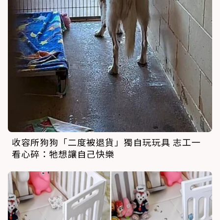
收容所狗狗「二度被退貨」獨自玩玩具 志工一
看心碎：牠想讓自己快樂