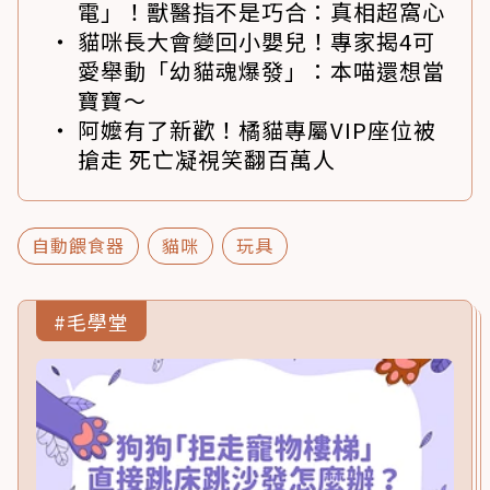
電」！獸醫指不是巧合：真相超窩心
貓咪長大會變回小嬰兒！專家揭4可
愛舉動「幼貓魂爆發」：本喵還想當
寶寶～
阿嬤有了新歡！橘貓專屬VIP座位被
搶走 死亡凝視笑翻百萬人
自動餵食器
貓咪
玩具
#毛學堂