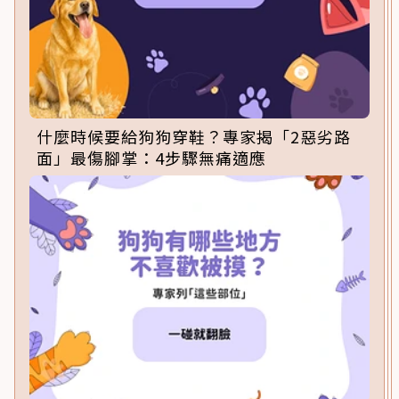
什麼時候要給狗狗穿鞋？專家揭「2惡劣路
面」最傷腳掌：4步驟無痛適應