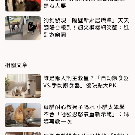
是沒人要
狗狗發現「隔壁新鄰居職業」天天
翻陽台報到！超爽模樣網笑翻：進
到遊樂園
相關文章
誰是懶人飼主救星？「自動餵食器
VS.手動餵食器」優缺點大PK
母貓耐心教獨子喝水 小貓太笨學
不會「牠強忍怒氣重新示範」：媽
媽再教一次