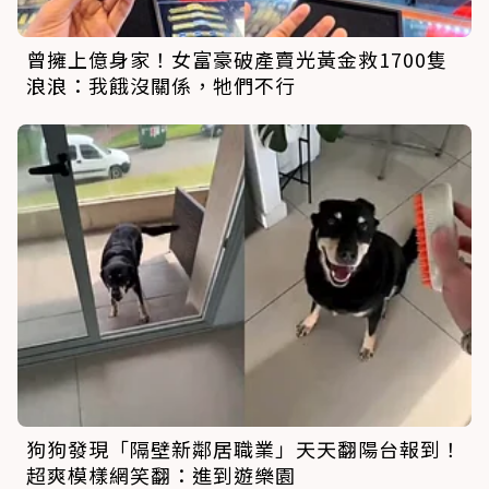
曾擁上億身家！女富豪破產賣光黃金救1700隻
浪浪：我餓沒關係，牠們不行
狗狗發現「隔壁新鄰居職業」天天翻陽台報到！
超爽模樣網笑翻：進到遊樂園