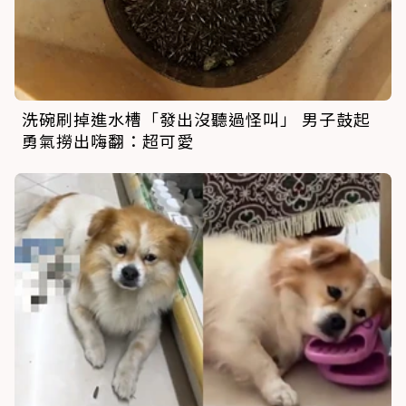
洗碗刷掉進水槽「發出沒聽過怪叫」 男子鼓起
勇氣撈出嗨翻：超可愛