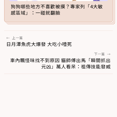
狗狗哪些地方不喜歡被摸？專家列「4大敏
感區域」：一碰就翻臉
←
上一篇
日月潭魚虎大爆發 大吃小噎死
下一篇
→
車內飄怪味找不到原因 貓師傅出馬「瞬間抓出
元凶」萬人看呆：祖傳技能發威