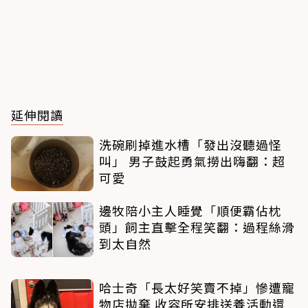
延伸閱讀
洗碗刷掉進水槽「發出沒聽過怪
叫」 男子鼓起勇氣撈出嗨翻：超
可愛
邊牧陪小主人睡覺「順便霸佔枕
頭」飼主直擊全程笑翻：過程絲滑
到太自然
哈士奇「長太好笑賣不掉」慘遭寵
物店拋棄 收容所安排送養活動還