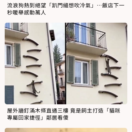
流浪狗熱到絕望「趴門縫想吹冷氣」…飯店下一
秒暖舉感動萬人
屋外牆釘滿木條直通三樓 竟是飼主打造「貓咪
專屬回家捷徑」鄰居看傻