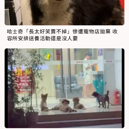
哈士奇「長太好笑賣不掉」慘遭寵物店拋棄 收
容所安排送養活動還是沒人要