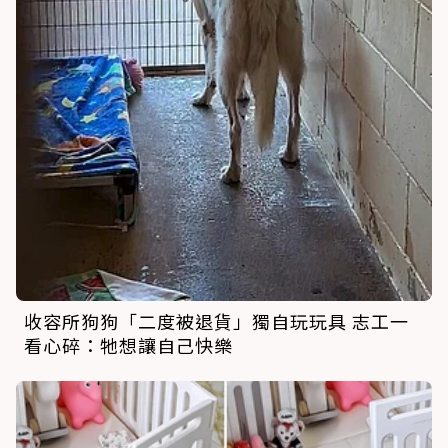
收容所狗狗「二度被退貨」獨自玩玩具 志工一
看心碎：牠想讓自己快樂