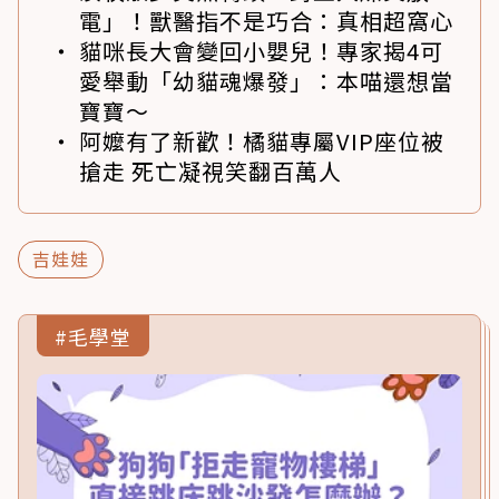
電」！獸醫指不是巧合：真相超窩心
貓咪長大會變回小嬰兒！專家揭4可
愛舉動「幼貓魂爆發」：本喵還想當
寶寶～
阿嬤有了新歡！橘貓專屬VIP座位被
搶走 死亡凝視笑翻百萬人
吉娃娃
#毛學堂