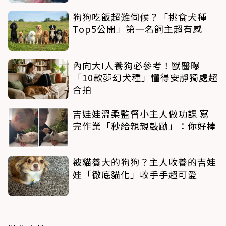
狗狗吃飯超難伺候？「挑食犬種
Top5公開」第一名飼主超有感
內向大I人養狗必參考！獸醫曝
「10款夢幻犬種」懂得安靜獨處超
合拍
吉娃娃溫柔監督小主人做功課 寫
完作業「秒給親親鼓勵」：你好棒
被貓養大的狗狗？主人收養的吉娃
娃「徹底貓化」收手手超可愛