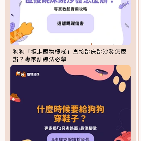
狗狗「拒走寵物樓梯」直接跳床跳沙發怎麼
辦？專家訓練法必學