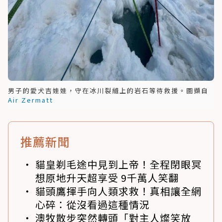
男子的愛犬吉娃娃，守在冰川裂縫上的岩石等待救援。圖擷自
Air Zermatt
推薦新聞
貓皇剃毛途中見到上帝！全程閉眼冥
想原地升天超享受 9千萬人笑翻
貓頭鷹揮手向人類求救！真相讓全網
心碎：從沒看過這種情況
澳牧散步突然轉頭「對主人燦笑放