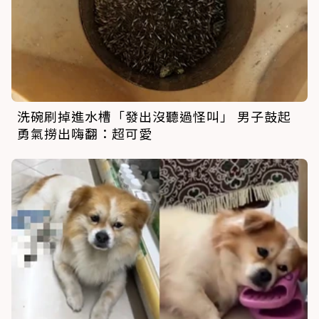
洗碗刷掉進水槽「發出沒聽過怪叫」 男子鼓起
勇氣撈出嗨翻：超可愛