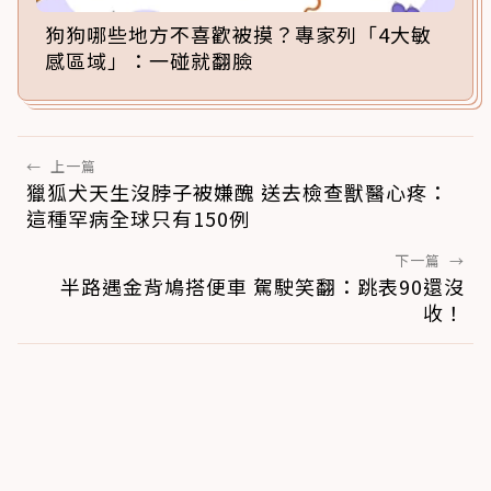
狗狗哪些地方不喜歡被摸？專家列「4大敏
感區域」：一碰就翻臉
←
上一篇
獵狐犬天生沒脖子被嫌醜 送去檢查獸醫心疼：
這種罕病全球只有150例
下一篇
→
半路遇金背鳩搭便車 駕駛笑翻：跳表90還沒
收！