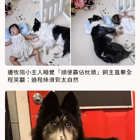
邊牧陪小主人睡覺「順便霸佔枕頭」飼主直擊全
程笑翻：過程絲滑到太自然