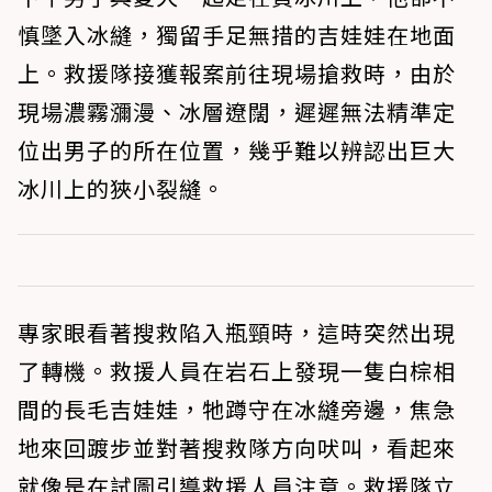
慎墜入冰縫，獨留手足無措的吉娃娃在地面
上。救援隊接獲報案前往現場搶救時，由於
現場濃霧瀰漫、冰層遼闊，遲遲無法精準定
位出男子的所在位置，幾乎難以辨認出巨大
冰川上的狹小裂縫。
專家眼看著搜救陷入瓶頸時，這時突然出現
了轉機。救援人員在岩石上發現一隻白棕相
間的長毛吉娃娃，牠蹲守在冰縫旁邊，焦急
地來回踱步並對著搜救隊方向吠叫，看起來
就像是在試圖引導救援人員注意。救援隊立