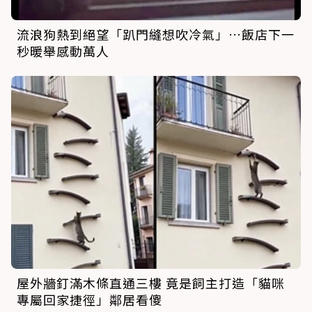
流浪狗熱到絕望「趴門縫想吹冷氣」…飯店下一
秒暖舉感動萬人
屋外牆釘滿木條直通三樓 竟是飼主打造「貓咪
專屬回家捷徑」鄰居看傻