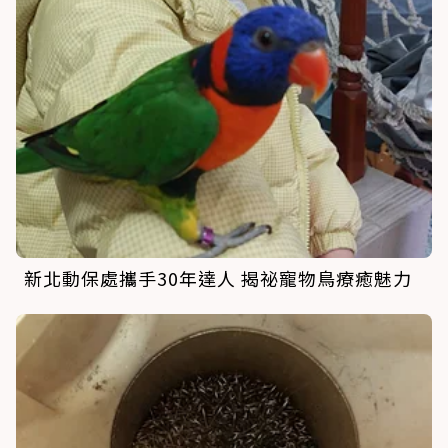
新北動保處攜手30年達人 揭祕寵物鳥療癒魅力