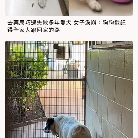
去藥局巧遇失散多年愛犬 女子淚崩：狗狗還記
得全家人跟回家的路