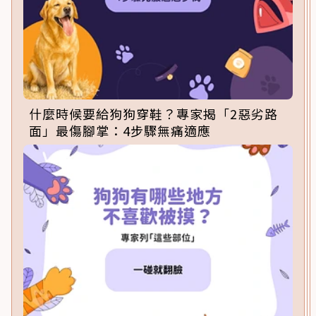
什麼時候要給狗狗穿鞋？專家揭「2惡劣路
面」最傷腳掌：4步驟無痛適應