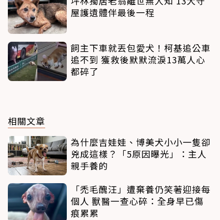
坪林獨居老翁離世無人知 13犬守
屋護遺體伴最後一程
飼主下車就丟包愛犬！柯基追公車
追不到 獲救後默默流淚13萬人心
都碎了
相關文章
為什麼吉娃娃、博美犬小小一隻卻
兇成這樣？「5原因曝光」：主人
親手養的
「禿毛醜汪」遭棄養仍笑著迎接每
個人 獸醫一查心碎：全身早已傷
痕累累