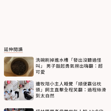
延伸閱讀
洗碗刷掉進水槽「發出沒聽過怪
叫」 男子鼓起勇氣撈出嗨翻：超
可愛
邊牧陪小主人睡覺「順便霸佔枕
頭」飼主直擊全程笑翻：過程絲滑
到太自然