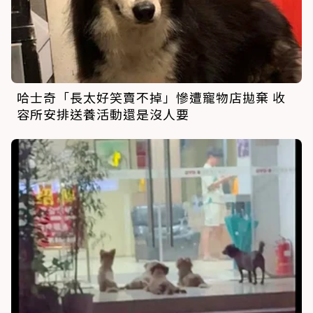
哈士奇「長太好笑賣不掉」慘遭寵物店拋棄 收
容所安排送養活動還是沒人要