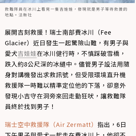
救難隊員在冰川上看見一隻吉娃娃，發現就是男子等待救援的
地點。法新社
展開吉刻救援！瑞士南部費冰川（Fee
Glacier）近日發生一起驚險山難，有男子與
愛犬
吉娃娃
在冰川健行時，不慎踩破雪橋，
跌入約8公尺深的冰縫中。儘管男子設法用隨
身對講機發出求救訊號，但受限環境直升機
救援隊一時難以精準定位他的下落，卻意外
發現小吉守在洞旁來回走動狂吠，讓救難隊
員終於找到男子！
瑞士空中救援隊（Air Zermatt）
指出，6日
下午男子與愛犬一起走在費冰川上，他卻不