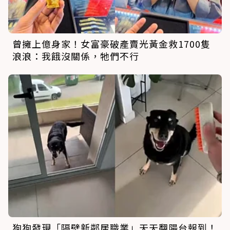
曾擁上億身家！女富豪破產賣光黃金救1700隻
浪浪：我餓沒關係，牠們不行
狗狗發現「隔壁新鄰居職業」天天翻陽台報到！