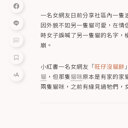
一名女網友日前分享社區內一隻
因外貌不如另一隻貓可愛，在情
時女子誤喊了另一隻貓的名字，
崩。
小紅書一名女網友「
旺仔沒貓餅
貓
，但那隻
貓咪
原本是有家的家
兩隻貓咪，之前有緣見過牠們，