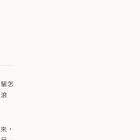
白貓怎
流浪
過來，
是另一