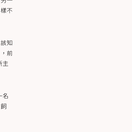
這樣不
應該知
丟，前
新主
一名
的飼