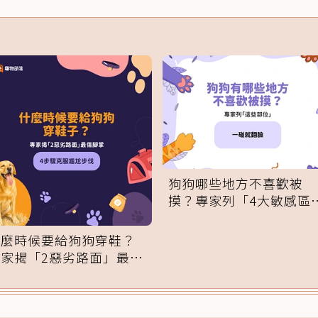
狗狗哪些地方不喜歡被
摸？專家列「4大敏感區
域」：一碰就翻臉
什麼時候要給狗狗穿鞋？
專家揭「2惡劣路面」最傷
腳掌：4步驟無痛適應