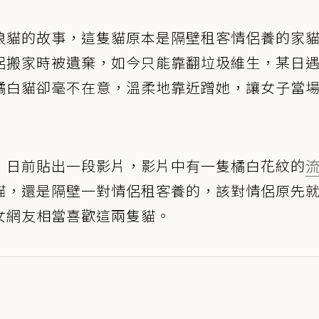
浪貓的故事，這隻貓原本是隔壁租客情侶養的家
侶搬家時被遺棄，如今只能靠翻垃圾維生，某日
橘白貓卻毫不在意，溫柔地靠近蹭她，讓女子當
」日前貼出一段影片，影片中有一隻橘白花紋的
貓，還是隔壁一對情侶租客養的，該對情侶原先
女網友相當喜歡這兩隻貓。