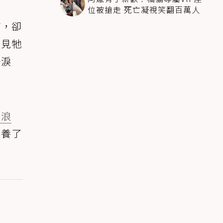
位被搶走 死亡凝視笑翻百萬人
貓，卻
遇見牠
場淚
流浪
就養了