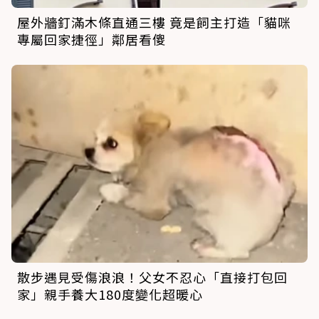
屋外牆釘滿木條直通三樓 竟是飼主打造「貓咪
專屬回家捷徑」鄰居看傻
散步遇見受傷浪浪！父女不忍心「直接打包回
家」親手養大180度變化超暖心