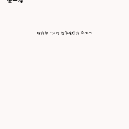
後一程
聯合線上公司 著作權所有 ©2025