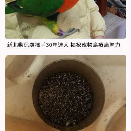
新北動保處攜手30年達人 揭祕寵物鳥療癒魅力