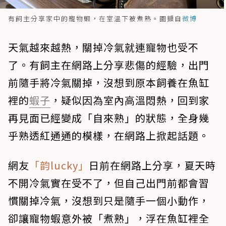
有飼主分享家中的寵物蝦，在室溫下被煮熟。圖擷自
微博
天氣越來越熱，關掉冷氣就連寵物也受不
了。有飼主在網路上分享悲傷的經驗，出門
前隨手將冷氣關掉，沒想到原本飼養在魚缸
裡的
蝦子
，疑似因為室內高溫悶熱，回到家
再見面已經變成「自來熟」的狀態，全身幾
乎熟透紅通通的模樣，在網路上掀起話題。
網友
「韵lucky」
日前在網路上分享，夏天時
不開冷氣實在受不了，但自己出門前都會習
慣關掉冷氣，沒想到只是隨手一個小動作，
卻讓寵物蝦意外被「煮熟」，浮在魚缸裡全