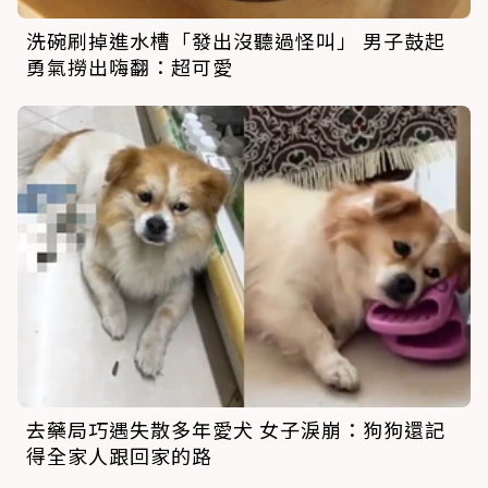
洗碗刷掉進水槽「發出沒聽過怪叫」 男子鼓起
勇氣撈出嗨翻：超可愛
去藥局巧遇失散多年愛犬 女子淚崩：狗狗還記
得全家人跟回家的路