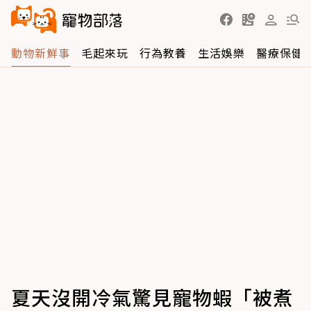
動物新鮮事
毛起來玩
行為教養
生活娛樂
醫療保健
夏天沒開冷氣驚見寵物蝦「被煮