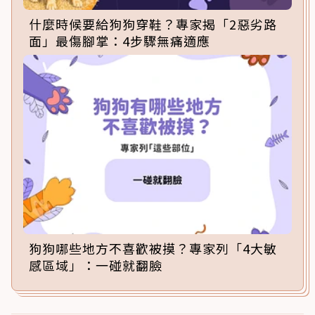
什麼時候要給狗狗穿鞋？專家揭「2惡劣路
面」最傷腳掌：4步驟無痛適應
狗狗哪些地方不喜歡被摸？專家列「4大敏
感區域」：一碰就翻臉