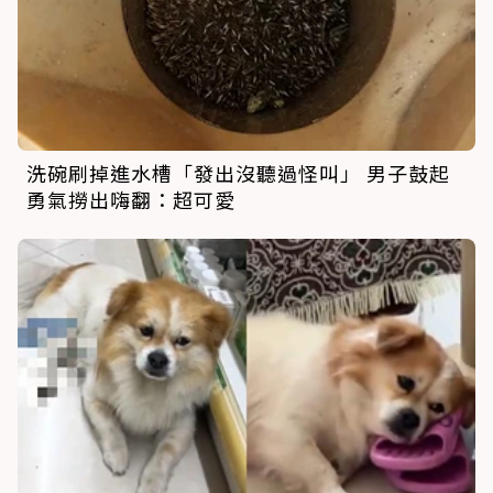
洗碗刷掉進水槽「發出沒聽過怪叫」 男子鼓起
勇氣撈出嗨翻：超可愛