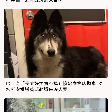
哈士奇「長太好笑賣不掉」慘遭寵物店拋棄 收
容所安排送養活動還是沒人要