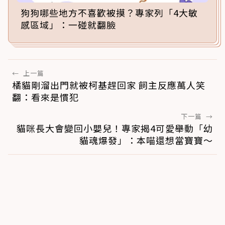
狗狗哪些地方不喜歡被摸？專家列「4大敏
感區域」：一碰就翻臉
←
上一篇
橘貓剛溜出門就被柯基趕回家 飼主反應萬人笑
翻：看來是慣犯
下一篇
→
貓咪長大會變回小嬰兒！專家揭4可愛舉動「幼
貓魂爆發」：本喵還想當寶寶～