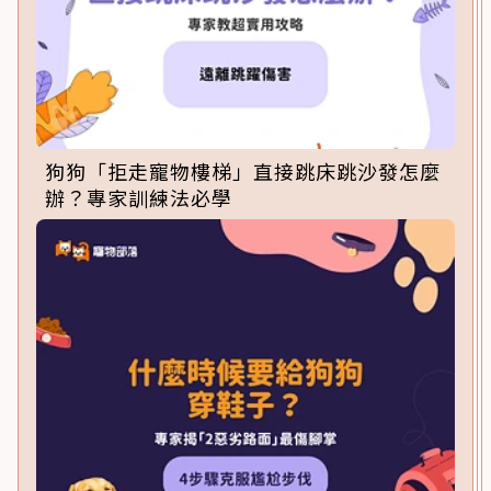
狗狗「拒走寵物樓梯」直接跳床跳沙發怎麼
辦？專家訓練法必學