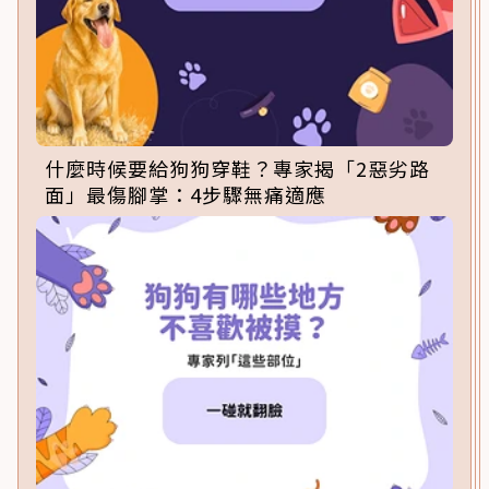
什麼時候要給狗狗穿鞋？專家揭「2惡劣路
面」最傷腳掌：4步驟無痛適應