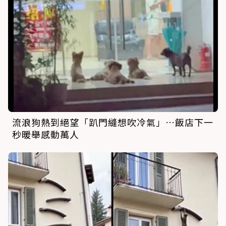
流浪狗熱到絕望「趴門縫想吹冷氣」…飯店下一
秒暖舉感動萬人