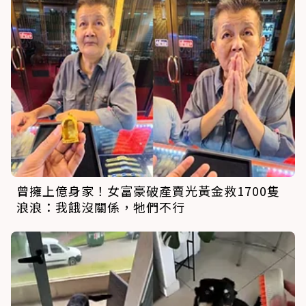
曾擁上億身家！女富豪破產賣光黃金救1700隻
浪浪：我餓沒關係，牠們不行