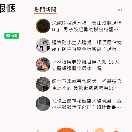
很愜
熱門新聞
洗碗刷掉進水槽「發出沒聽過怪
叫」 男子鼓起勇氣撈出嗨翻：
超可愛
邊牧陪小主人睡覺「順便霸佔枕
頭」飼主直擊全程笑翻：過程絲
滑到太自然
坪林獨居老翁離世無人知 13犬
守屋護遺體伴最後一程
飼主下車就丟包愛犬！柯基追公
車追不到 獲救後默默流淚13萬
人心都碎了
地球上最神秘幽靈大貓現身！森
林裡默默活了8年半 超珍貴畫面
科學家嗨翻