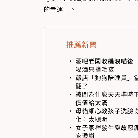
的幸運」。
推薦新聞
酒吧老闆收編浪喵後
喝酒只擼毛孩
飯店「狗狗陪睡員」
翻了
被問為什麼天天準時下
價值給太滿
母貓細心教孩子洗臉 
化：太聰明
女子家裡發生變故忍痛
家淚崩