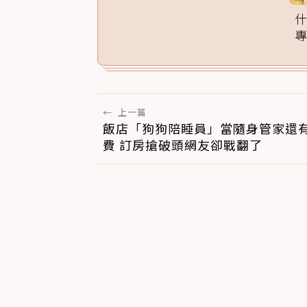
←
上一篇
飯店「狗狗陪睡員」當隨身管家還
費 訂房搶破頭網友卻戰翻了