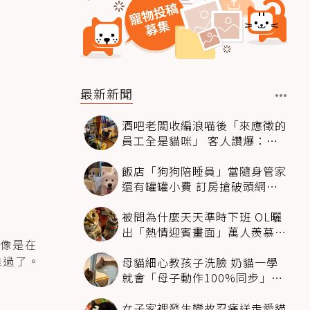
最新新聞
酒吧老闆收編浪喵後「來應徵的
員工全是貓咪」 客人讚爆：來
這不喝酒只擼毛孩
飯店「狗狗陪睡員」當隨身管家
還有罐罐小費 訂房搶破頭網友
卻戰翻了
被問為什麼天天準時下班 OL曬
出「熱情迎賓畫面」萬人羨慕：
像是在
情緒價值給太滿
難過了。
母貓細心教孩子洗臉 奶貓一學
就會「母子動作100%同步」網
融化：太聰明
女子家裡發生變故忍痛送走愛貓