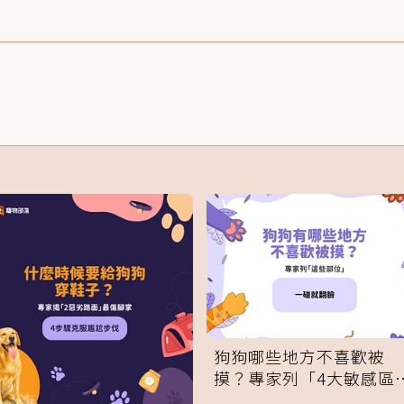
狗狗哪些地方不喜歡被
摸？專家列「4大敏感區
域」：一碰就翻臉