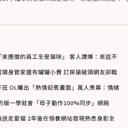
「來應徵的員工全是貓咪」 客人讚爆：來這不
當隨身管家還有罐罐小費 訂房搶破頭網友卻戰
班 OL曬出「熱情迎賓畫面」萬人羨慕：情緒
奶貓一學就會「母子動作100%同步」網融
送走愛貓 2年後在領養網站發現熟悉身影全