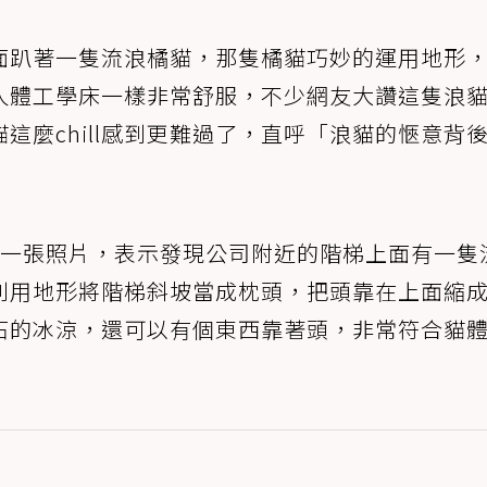
面趴著一隻流浪橘貓，那隻橘貓巧妙的運用地形
人體工學床一樣非常舒服，不少網友大讚這隻浪
這麼chill感到更難過了，直呼「浪貓的愜意背
一張照片，表示發現公司附近的階梯上面有一隻
利用地形將階梯斜坡當成枕頭，把頭靠在上面縮
石的冰涼，還可以有個東西靠著頭，非常符合貓