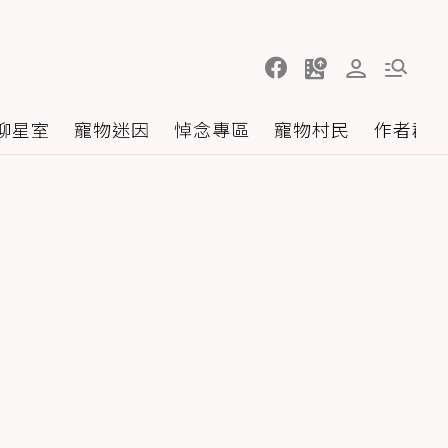
聊星室
寵物迷因
悼念專區
寵物村民
作者群