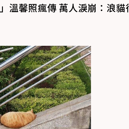
」溫馨照瘋傳 萬人淚崩：浪貓