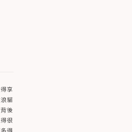
懂得享
然浪貓
，背後
覺得很
可多得