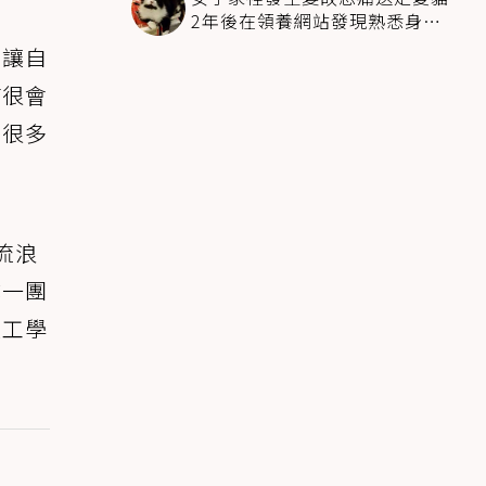
2年後在領養網站發現熟悉身影
全家淚崩
，讓自
貓很會
後很多
流浪
成一團
體工學