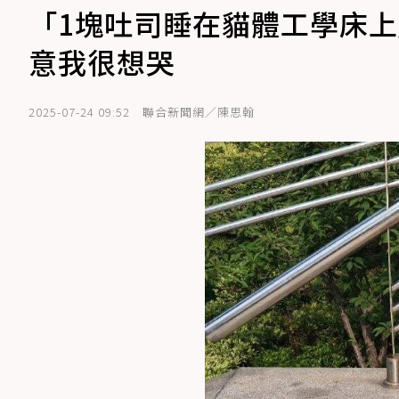
「1塊吐司睡在貓體工學床上
意我很想哭
2025-07-24 09:52
聯合新聞網／陳思翰