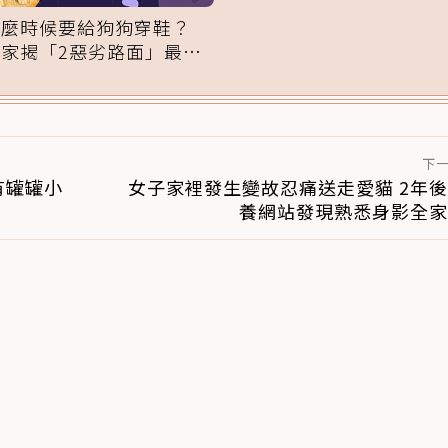
什麼時候要給狗狗穿鞋？
專家揭「2惡劣路面」最傷
腳掌：4步驟無痛適應
下
有罐罐小
女子家裡發生變故忍痛送走愛貓 2年
養網站發現熟悉身影全家