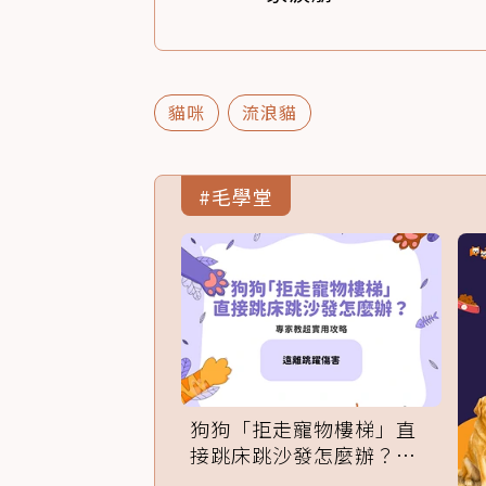
貓咪
流浪貓
#毛學堂
狗狗「拒走寵物樓梯」直
接跳床跳沙發怎麼辦？專
家訓練法必學