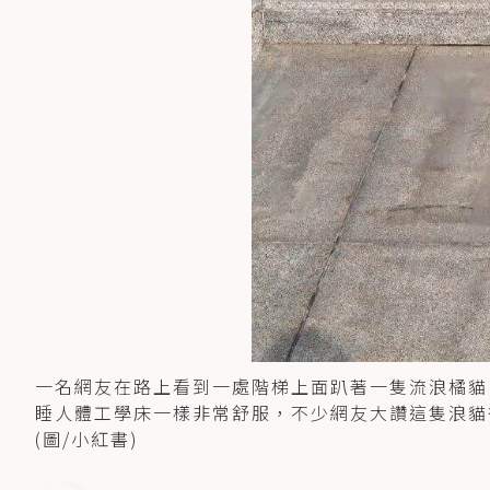
一名網友在路上看到一處階梯上面趴著一隻流浪橘貓
睡人體工學床一樣非常舒服，不少網友大讚這隻浪貓很
(圖/小紅書)