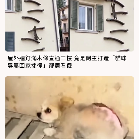
屋外牆釘滿木條直通三樓 竟是飼主打造「貓咪
專屬回家捷徑」鄰居看傻