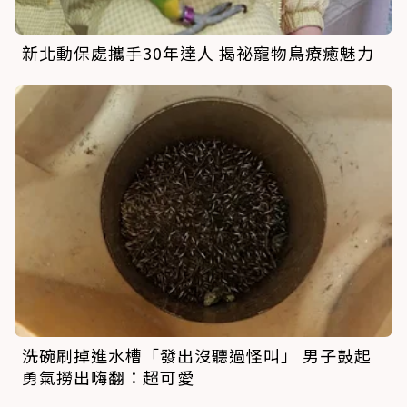
新北動保處攜手30年達人 揭祕寵物鳥療癒魅力
洗碗刷掉進水槽「發出沒聽過怪叫」 男子鼓起
勇氣撈出嗨翻：超可愛