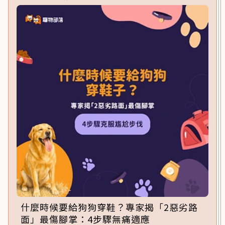
什麼時候要給狗狗穿鞋？專家揭「2惡劣路
面」最傷腳掌：4步驟無痛適應