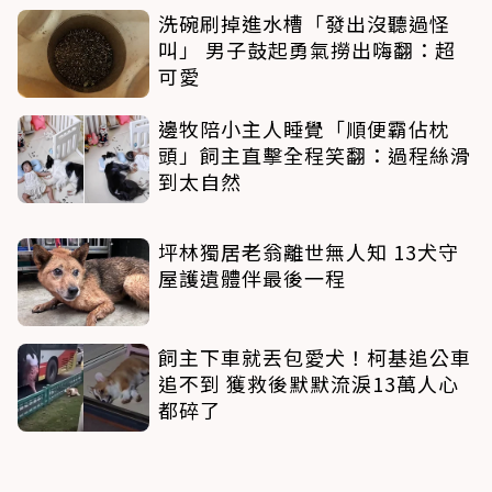
洗碗刷掉進水槽「發出沒聽過怪
叫」 男子鼓起勇氣撈出嗨翻：超
可愛
邊牧陪小主人睡覺「順便霸佔枕
頭」飼主直擊全程笑翻：過程絲滑
到太自然
坪林獨居老翁離世無人知 13犬守
屋護遺體伴最後一程
飼主下車就丟包愛犬！柯基追公車
追不到 獲救後默默流淚13萬人心
都碎了