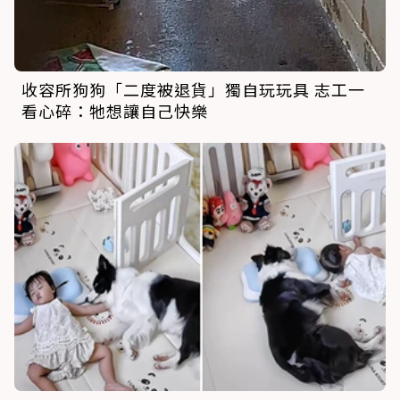
收容所狗狗「二度被退貨」獨自玩玩具 志工一
看心碎：牠想讓自己快樂