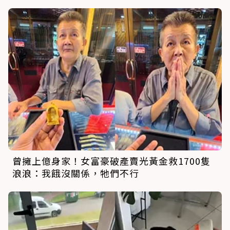
曾擁上億身家！女富豪破產賣光黃金救1700隻
浪浪：我餓沒關係，牠們不行