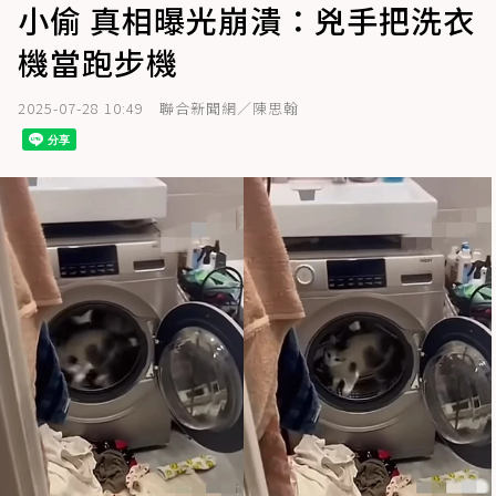
小偷 真相曝光崩潰：兇手把洗衣
機當跑步機
2025-07-28 10:49
聯合新聞網／陳思翰