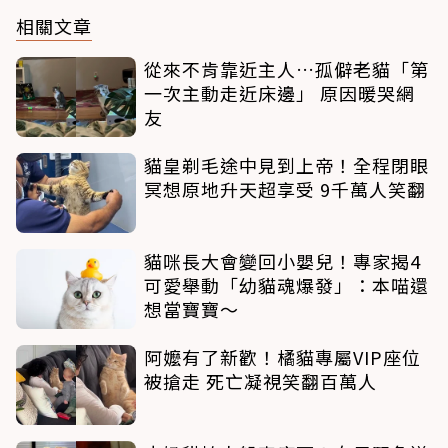
相關文章
從來不肯靠近主人…孤僻老貓「第
一次主動走近床邊」 原因暖哭網
友
貓皇剃毛途中見到上帝！全程閉眼
冥想原地升天超享受 9千萬人笑翻
貓咪長大會變回小嬰兒！專家揭4
可愛舉動「幼貓魂爆發」：本喵還
想當寶寶～
阿嬤有了新歡！橘貓專屬VIP座位
被搶走 死亡凝視笑翻百萬人