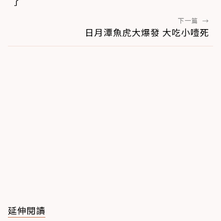
了
下一篇
→
日月潭魚虎大爆發 大吃小噎死
延伸閱讀