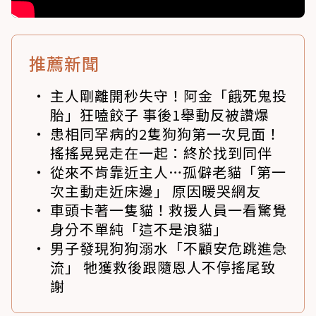
推薦新聞
主人剛離開秒失守！阿金「餓死鬼投
胎」狂嗑餃子 事後1舉動反被讚爆
患相同罕病的2隻狗狗第一次見面！
搖搖晃晃走在一起：終於找到同伴
從來不肯靠近主人…孤僻老貓「第一
次主動走近床邊」 原因暖哭網友
車頭卡著一隻貓！救援人員一看驚覺
身分不單純「這不是浪貓」
男子發現狗狗溺水「不顧安危跳進急
流」 牠獲救後跟隨恩人不停搖尾致
謝