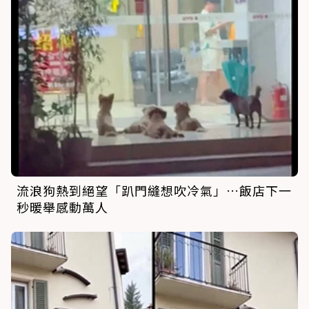
流浪狗熱到絕望「趴門縫想吹冷氣」…飯店下一
秒暖舉感動萬人