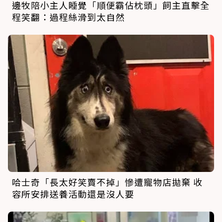
邊牧陪小主人睡覺「順便霸佔枕頭」飼主直擊全
程笑翻：過程絲滑到太自然
哈士奇「長太好笑賣不掉」慘遭寵物店拋棄 收
容所安排送養活動還是沒人要