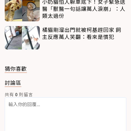
小奶貓怕人躲車底下！女子緊急送
醫「獸醫一句話讓萬人淚崩」：人
類太過份
橘貓剛溜出門就被柯基趕回家 飼
主反應萬人笑翻：看來是慣犯
猜你喜歡
討論區
共有
0
則留言