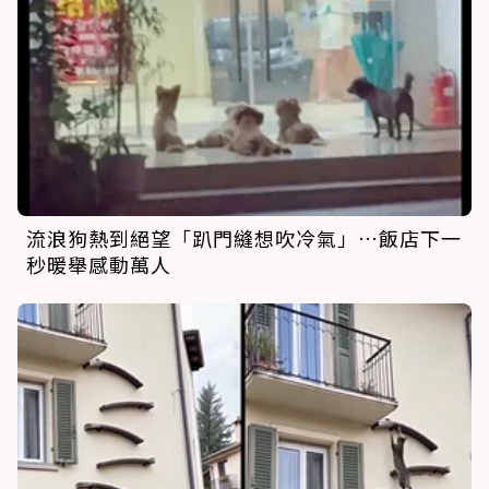
流浪狗熱到絕望「趴門縫想吹冷氣」…飯店下一
秒暖舉感動萬人