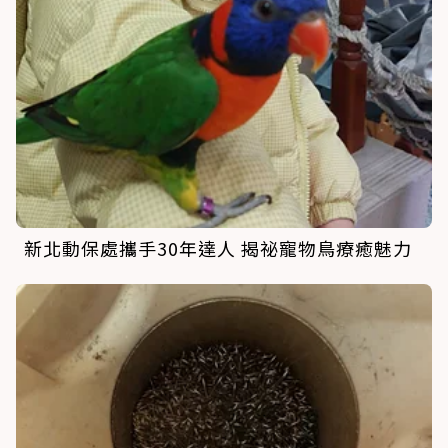
新北動保處攜手30年達人 揭祕寵物鳥療癒魅力