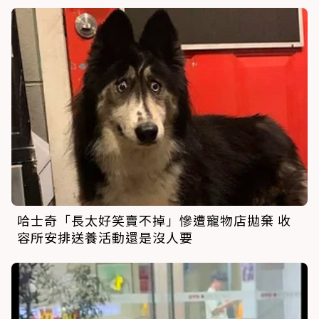
哈士奇「長太好笑賣不掉」慘遭寵物店拋棄 收
容所安排送養活動還是沒人要