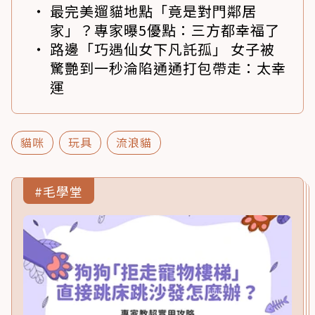
最完美遛貓地點「竟是對門鄰居
家」？專家曝5優點：三方都幸福了
路邊「巧遇仙女下凡託孤」 女子被
驚艷到一秒淪陷通通打包帶走：太幸
運
貓咪
玩具
流浪貓
#毛學堂