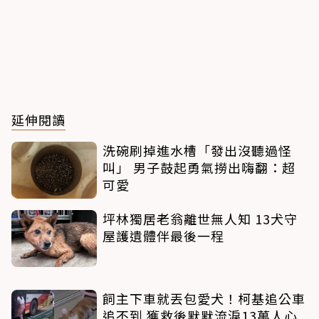
延伸閱讀
洗碗刷掉進水槽「發出沒聽過怪
叫」 男子鼓起勇氣撈出嗨翻：超
可愛
坪林獨居老翁離世無人知 13犬守
屋護遺體伴最後一程
飼主下車就丟包愛犬！柯基追公車
追不到 獲救後默默流淚13萬人心