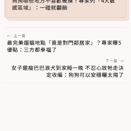
狗狗哪些地方不喜歡被摸？專家列「4大敏
感區域」：一碰就翻臉
←
上一篇
最完美遛貓地點「竟是對門鄰居家」？專家曝5
優點：三方都幸福了
下一篇
→
女子邀瘦巴巴浪犬到家睡一晚 不忍心放牠走決
定收編：狗狗可以安穩曬太陽了