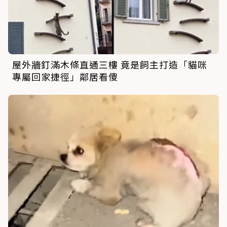
屋外牆釘滿木條直通三樓 竟是飼主打造「貓咪
專屬回家捷徑」鄰居看傻