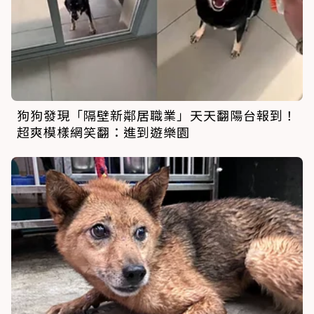
狗狗發現「隔壁新鄰居職業」天天翻陽台報到！
超爽模樣網笑翻：進到遊樂園