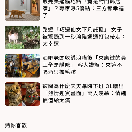
最完美遛貓地點「竟是對門鄰居
家」？專家曝5優點：三方都幸福
了
路邊「巧遇仙女下凡託孤」 女子
被驚艷到一秒淪陷通通打包帶走：
太幸運
酒吧老闆收編浪喵後「來應徵的員
工全是貓咪」 客人讚爆：來這不
喝酒只擼毛孩
被問為什麼天天準時下班 OL曬出
「熱情迎賓畫面」萬人羨慕：情緒
價值給太滿
猜你喜歡