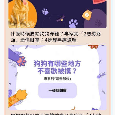
什麼時候要給狗狗穿鞋？專家揭「2惡劣路
面」最傷腳掌：4步驟無痛適應