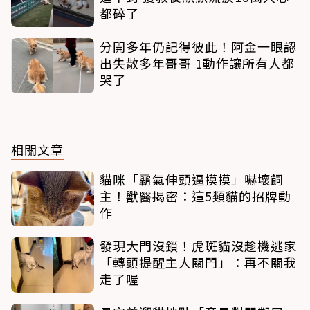
都碎了
分開多年仍記得彼此！阿金一眼認
出失散多年哥哥 1動作讓所有人都
哭了
相關文章
貓咪「霸氣伸頭逼摸摸」嚇壞飼
主！獸醫揭密：這5類貓的招牌動
作
發現大門沒鎖！虎斑貓沒趁機逃家
「轉頭提醒主人關門」：再不關我
走了喔