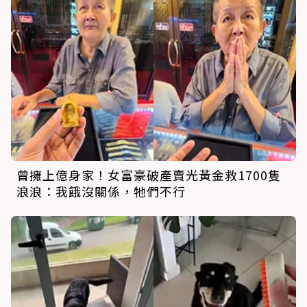
曾擁上億身家！女富豪破產賣光黃金救1700隻
浪浪：我餓沒關係，牠們不行