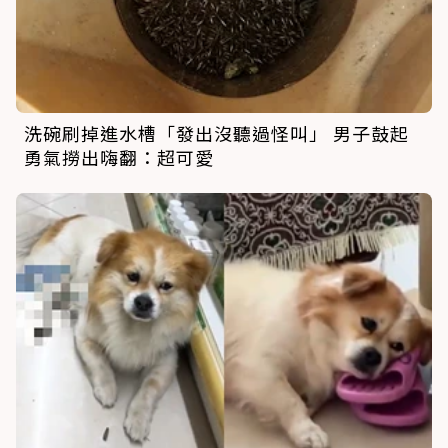
洗碗刷掉進水槽「發出沒聽過怪叫」 男子鼓起
勇氣撈出嗨翻：超可愛