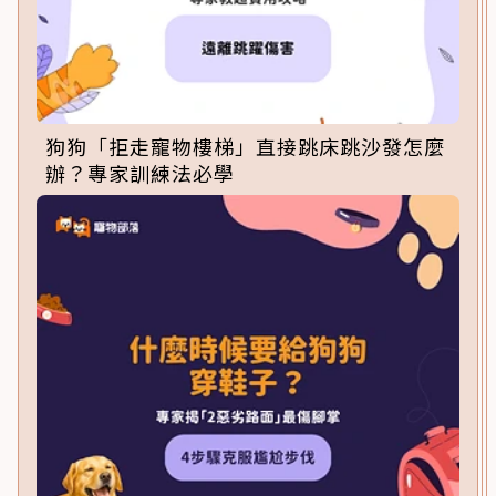
狗狗「拒走寵物樓梯」直接跳床跳沙發怎麼
辦？專家訓練法必學