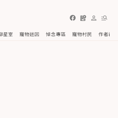
聊星室
寵物迷因
悼念專區
寵物村民
作者群