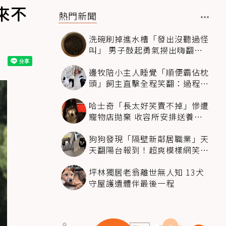
來不
熱門新聞
洗碗刷掉進水槽「發出沒聽過怪
叫」 男子鼓起勇氣撈出嗨翻：
超可愛
邊牧陪小主人睡覺「順便霸佔枕
頭」飼主直擊全程笑翻：過程絲
滑到太自然
哈士奇「長太好笑賣不掉」慘遭
寵物店拋棄 收容所安排送養活
動還是沒人要
狗狗發現「隔壁新鄰居職業」天
天翻陽台報到！超爽模樣網笑
翻：進到遊樂園
坪林獨居老翁離世無人知 13犬
守屋護遺體伴最後一程