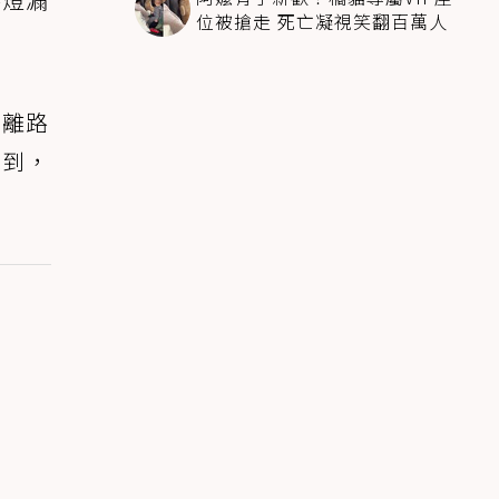
位被搶走 死亡凝視笑翻百萬人
要離路
電到，