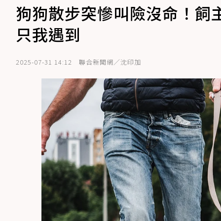
狗狗散步突慘叫險沒命！飼主
只我遇到
2025-07-31 14:12
聯合新聞網／沈印加