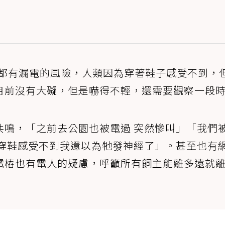
，都有漏電的風險，人類因為穿著鞋子感受不到，
目前沒有大礙，但是嚇得不輕，還需要觀察一段
共鳴，「之前去公園也被電過 突然慘叫」「我們
我穿鞋感受不到我還以為牠發神經了」。甚至也有
電樁也有電人的疑慮，呼籲所有飼主能離多遠就