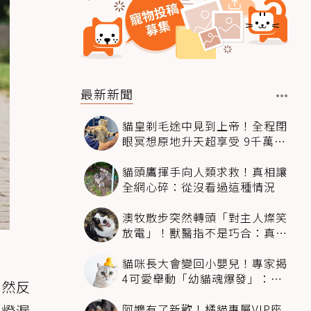
最新新聞
貓皇剃毛途中見到上帝！全程閉
眼冥想原地升天超享受 9千萬人
笑翻
貓頭鷹揮手向人類求救！真相讓
全網心碎：從沒看過這種情況
澳牧散步突然轉頭「對主人燦笑
放電」！獸醫指不是巧合：真相
超窩心
貓咪長大會變回小嬰兒！專家揭
4可愛舉動「幼貓魂爆發」：本
突然反
喵還想當寶寶～
阿嬤有了新歡！橘貓專屬VIP座
路燈漏