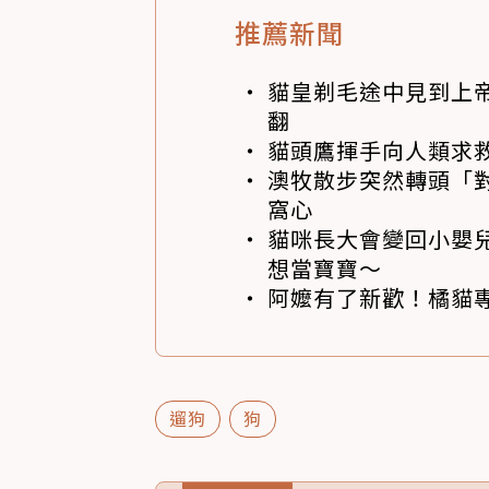
推薦新聞
貓皇剃毛途中見到上帝
翻
貓頭鷹揮手向人類求
澳牧散步突然轉頭「
窩心
貓咪長大會變回小嬰
想當寶寶～
阿嬤有了新歡！橘貓專
遛狗
狗