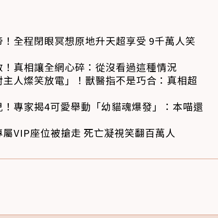
！全程閉眼冥想原地升天超享受 9千萬人笑
救！真相讓全網心碎：從沒看過這種情況
對主人燦笑放電」！獸醫指不是巧合：真相超
兒！專家揭4可愛舉動「幼貓魂爆發」：本喵還
屬VIP座位被搶走 死亡凝視笑翻百萬人