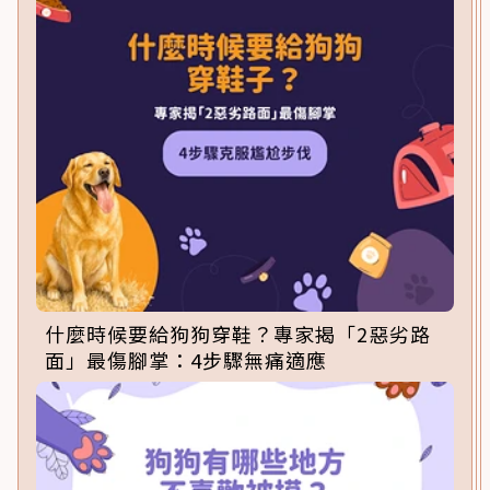
什麼時候要給狗狗穿鞋？專家揭「2惡劣路
面」最傷腳掌：4步驟無痛適應