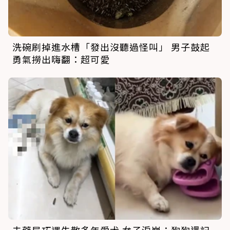
洗碗刷掉進水槽「發出沒聽過怪叫」 男子鼓起
勇氣撈出嗨翻：超可愛