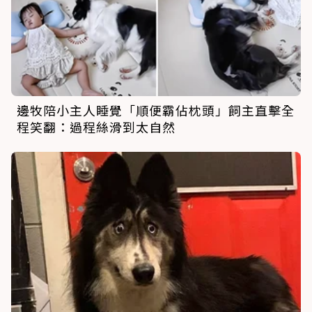
邊牧陪小主人睡覺「順便霸佔枕頭」飼主直擊全
程笑翻：過程絲滑到太自然