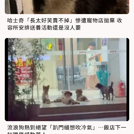
哈士奇「長太好笑賣不掉」慘遭寵物店拋棄 收
容所安排送養活動還是沒人要
流浪狗熱到絕望「趴門縫想吹冷氣」…飯店下一