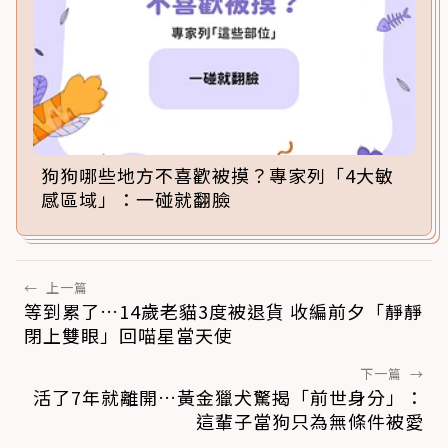
狗狗哪些地方不喜歡被摸？專家列「4大敏
感區域」：一碰就翻臉
←
上一篇
等到累了…14歲老貓3度被退貨 收編前夕「靜靜
閉上雙眼」回喵星當天使
下一篇
→
活了7年就離開…黃金獵犬驚揭「前世身分」：
這輩子當狗只為無條件被愛