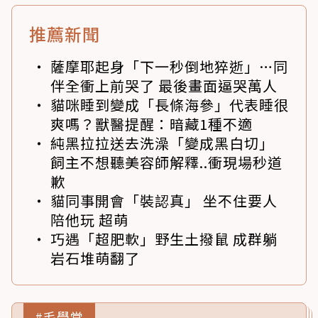
推薦新聞
薩摩耶起身「下一秒倒地猝逝」…同
伴全衝上前哭了 最後畫面逼哭萬人
貓咪睡到變成「長條海參」代表睡很
爽嗎？獸醫提醒：暗藏1種不適
純黑拉拉送去洗澡「變成黑白切」
飼主不想聽美容師解釋..衝現場秒道
歉
貓同事開會「裝認真」 坐不住要人
陪他玩 超萌
巧遇「超肥軟」野生土撥鼠 成群躺
岩石堆萌翻了
#毛學堂