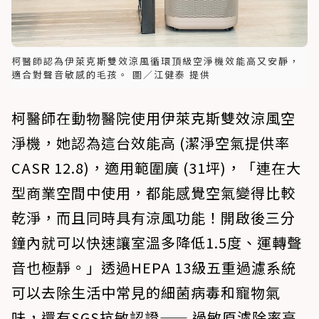
柯醫師認為伊萊克斯雙效涼風循環頂級空淨機效能高又安靜，
適合對聲音敏感的毛孩。 圖／江健泰 提供
柯醫師在動物醫院使用伊萊克斯雙效涼風空
淨機，她認為這台效能高 (潔淨空氣提供率
CASR 12.8)，適用範圍廣 (31坪)，「連在大
型商業空間中使用，都能感覺空氣變得比較
乾淨，而且同時具有涼風功能！開啟後三分
鐘內就可以快速讓室溫多降低1.5度、運轉聲
音也極靜。」透過HEPA 13級五重過濾系統
可以去除生活中常見的細菌病毒和寵物氣
味，還有SGS抗敏認證—— 過敏原濾除率高