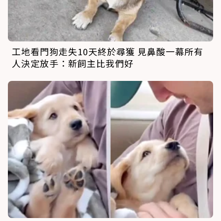
工地看門狗走失10天終於尋獲 見鼻酸一幕所有
人決定放手：新飼主比我們好