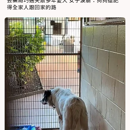
去藥局巧遇失散多年愛犬 女子淚崩：狗狗還記
得全家人跟回家的路