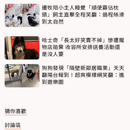
邊牧陪小主人睡覺「順便霸佔枕
頭」飼主直擊全程笑翻：過程絲滑
到太自然
哈士奇「長太好笑賣不掉」慘遭寵
物店拋棄 收容所安排送養活動還
是沒人要
狗狗發現「隔壁新鄰居職業」天天
翻陽台報到！超爽模樣網笑翻：進
到遊樂園
猜你喜歡
討論區