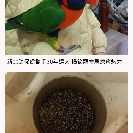
新北動保處攜手30年達人 揭祕寵物鳥療癒魅力