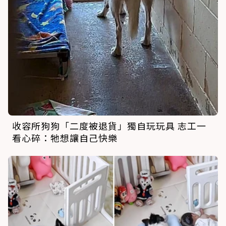
收容所狗狗「二度被退貨」獨自玩玩具 志工一
看心碎：牠想讓自己快樂