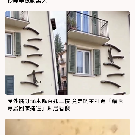
秒暖舉感動萬人
屋外牆釘滿木條直通三樓 竟是飼主打造「貓咪
專屬回家捷徑」鄰居看傻