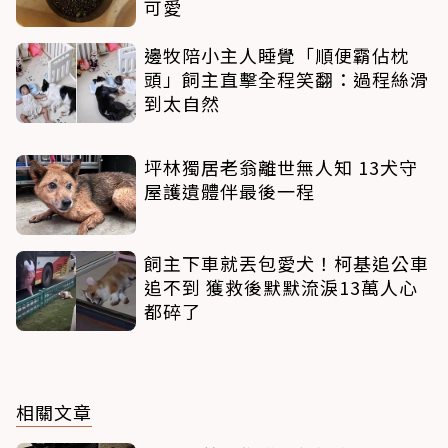
可愛
邊牧陪小主人睡覺「順便霸佔枕
頭」飼主直擊全程笑翻：過程絲滑
到太自然
坪林獨居老翁離世無人知 13犬守
屋護遺體伴最後一程
飼主下車就丟包愛犬！柯基追公車
追不到 獲救後默默流淚13萬人心
都碎了
相關文章