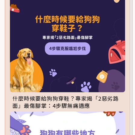
什麼時候要給狗狗穿鞋？專家揭「2惡劣路
面」最傷腳掌：4步驟無痛適應