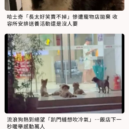
哈士奇「長太好笑賣不掉」慘遭寵物店拋棄 收
容所安排送養活動還是沒人要
流浪狗熱到絕望「趴門縫想吹冷氣」…飯店下一
秒暖舉感動萬人