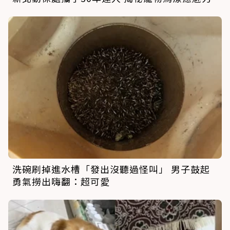
洗碗刷掉進水槽「發出沒聽過怪叫」 男子鼓起
勇氣撈出嗨翻：超可愛