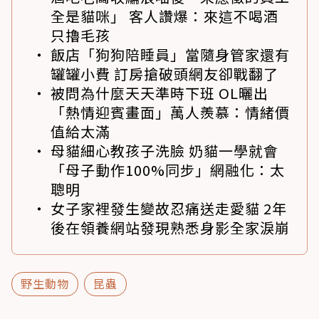
全是貓咪」 客人讚爆：來這不喝酒
只擼毛孩
飯店「狗狗陪睡員」當隨身管家還有
罐罐小費 訂房搶破頭網友卻戰翻了
被問為什麼天天準時下班 OL曬出
「熱情迎賓畫面」萬人羨慕：情緒價
值給太滿
母貓細心教孩子洗臉 奶貓一學就會
「母子動作100%同步」網融化：太
聰明
女子家裡發生變故忍痛送走愛貓 2年
後在領養網站發現熟悉身影全家淚崩
野生動物
昆蟲