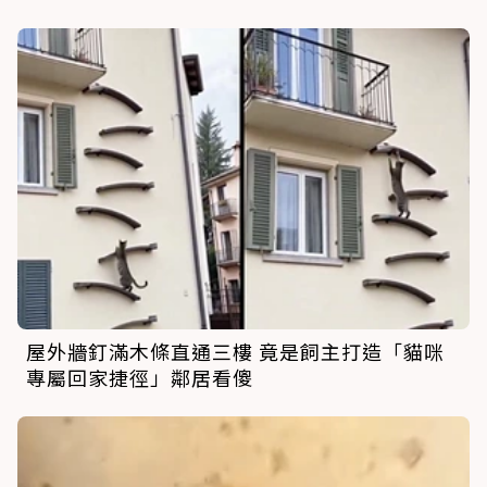
屋外牆釘滿木條直通三樓 竟是飼主打造「貓咪
專屬回家捷徑」鄰居看傻