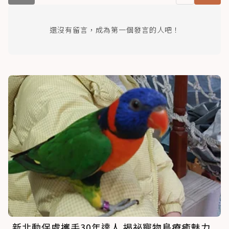
還沒有留言，成為第一個發言的人吧！
新北動保處攜手30年達人 揭祕寵物鳥療癒魅力