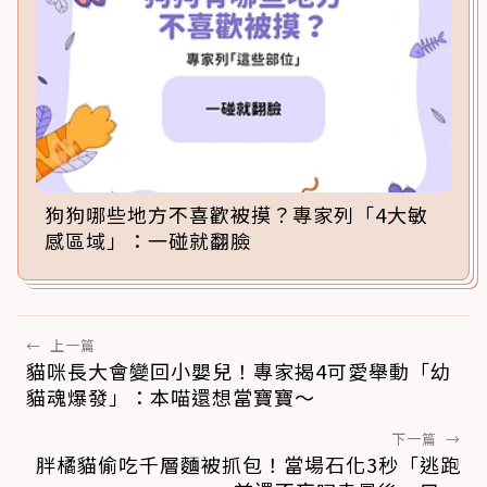
狗狗哪些地方不喜歡被摸？專家列「4大敏
感區域」：一碰就翻臉
←
上一篇
貓咪長大會變回小嬰兒！專家揭4可愛舉動「幼
貓魂爆發」：本喵還想當寶寶～
下一篇
→
胖橘貓偷吃千層麵被抓包！當場石化3秒「逃跑