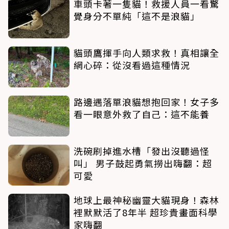
車頭卡著一隻貓！救援人員一看驚
覺身分不單純「這不是浪貓」
貓頭鷹揮手向人類求救！真相讓全
網心碎：從沒看過這種情況
路邊遇落單浪貓想抱回家！女子多
看一眼意外救了自己：這不能養
洗碗刷掉進水槽「發出沒聽過怪
叫」 男子鼓起勇氣撈出嗨翻：超
可愛
地球上最神秘幽靈大貓現身！森林
裡默默活了8年半 超珍貴畫面科學
家嗨翻