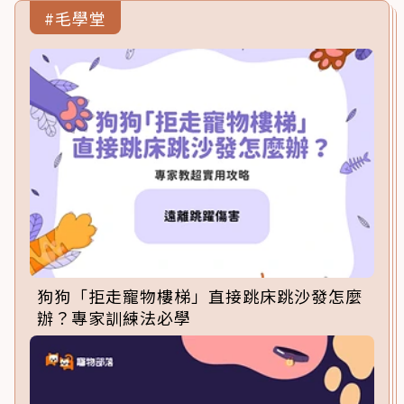
#毛學堂
狗狗「拒走寵物樓梯」直接跳床跳沙發怎麼
辦？專家訓練法必學