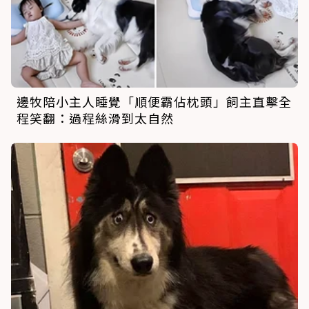
邊牧陪小主人睡覺「順便霸佔枕頭」飼主直擊全
程笑翻：過程絲滑到太自然