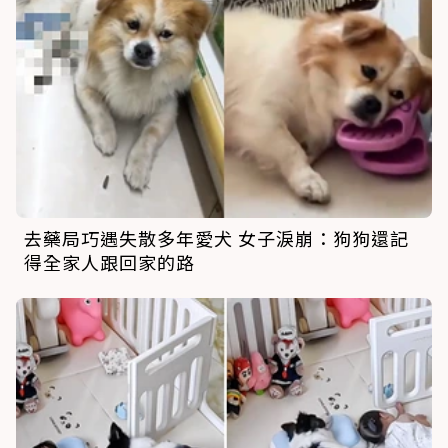
去藥局巧遇失散多年愛犬 女子淚崩：狗狗還記
得全家人跟回家的路