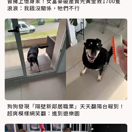
曾擁上億身家！女富豪破產賣光黃金救1700隻
浪浪：我餓沒關係，牠們不行
狗狗發現「隔壁新鄰居職業」天天翻陽台報到！
超爽模樣網笑翻：進到遊樂園