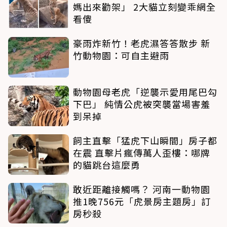
媽出來勸架」 2大貓立刻變乖網全
看傻
豪雨炸新竹！老虎濕答答散步 新
竹動物園：可自主避雨
動物園母老虎「逆襲示愛用尾巴勾
下巴」 純情公虎被突襲當場害羞
到呆掉
飼主直擊「猛虎下山瞬間」房子都
在震 直擊片瘋傳萬人歪樓：哪牌
的貓跳台這麼勇
敢近距離接觸嗎？ 河南一動物園
推1晚756元「虎景房主題房」訂
房秒殺