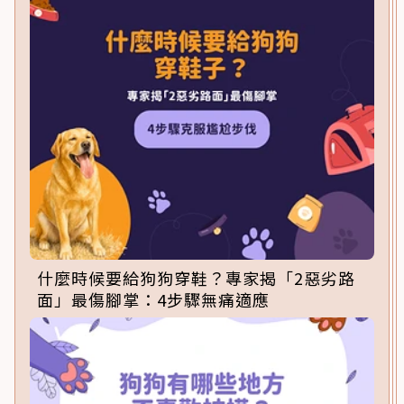
什麼時候要給狗狗穿鞋？專家揭「2惡劣路
面」最傷腳掌：4步驟無痛適應