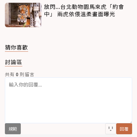
放閃...台北動物園馬來虎「約會
中」 兩虎依偎溫柔畫面曝光
猜你喜歡
討論區
共有
0
則留言
規範
回覆