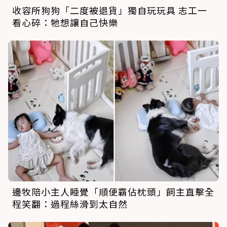
收容所狗狗「二度被退貨」獨自玩玩具 志工一
看心碎：牠想讓自己快樂
邊牧陪小主人睡覺「順便霸佔枕頭」飼主直擊全
程笑翻：過程絲滑到太自然