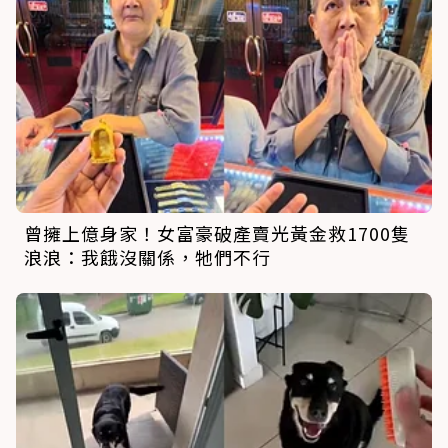
曾擁上億身家！女富豪破產賣光黃金救1700隻
浪浪：我餓沒關係，牠們不行