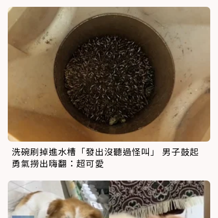
洗碗刷掉進水槽「發出沒聽過怪叫」 男子鼓起
勇氣撈出嗨翻：超可愛