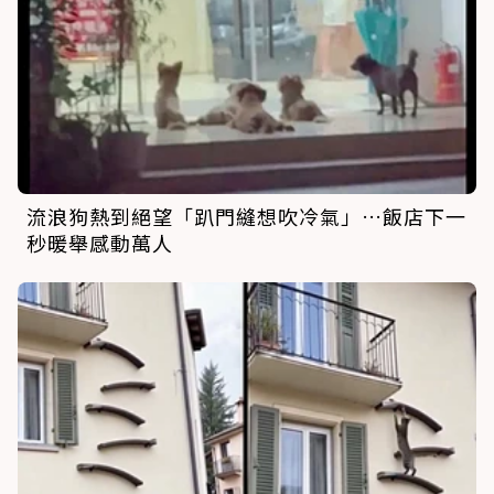
流浪狗熱到絕望「趴門縫想吹冷氣」…飯店下一
秒暖舉感動萬人