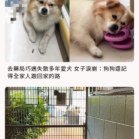
去藥局巧遇失散多年愛犬 女子淚崩：狗狗還記
得全家人跟回家的路