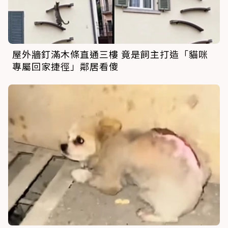
屋外牆釘滿木條直通三樓 竟是飼主打造「貓咪
專屬回家捷徑」鄰居看傻