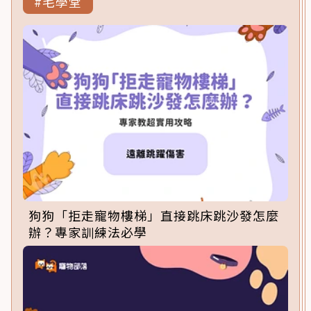
#毛學堂
狗狗「拒走寵物樓梯」直接跳床跳沙發怎麼
辦？專家訓練法必學