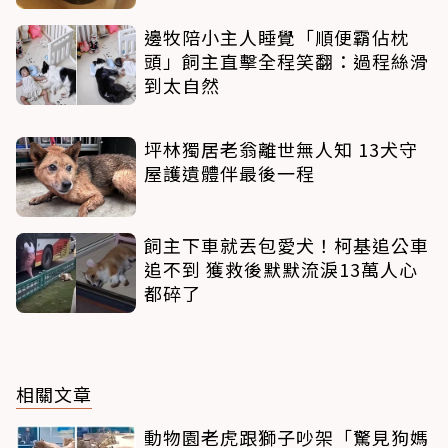
邊牧陪小主人睡覺「順便霸佔枕
頭」飼主直擊全程笑翻：過程絲滑
到太自然
坪林獨居老翁離世無人知 13犬守
屋護遺體伴最後一程
飼主下車就丟包愛犬！柯基追公車
追不到 獲救後默默流淚13萬人心
都碎了
相關文章
動物園老虎跟獅子吵架「驚見狗媽