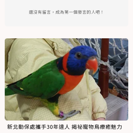
還沒有留言，成為第一個發言的人吧！
新北動保處攜手30年達人 揭祕寵物鳥療癒魅力