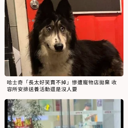
哈士奇「長太好笑賣不掉」慘遭寵物店拋棄 收
容所安排送養活動還是沒人要