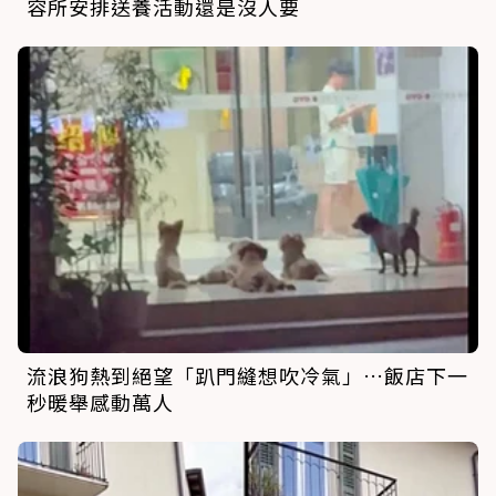
容所安排送養活動還是沒人要
流浪狗熱到絕望「趴門縫想吹冷氣」…飯店下一
秒暖舉感動萬人