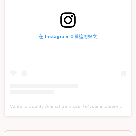
在 Instagram 查看這則貼文
Ventura County Animal Services（@vcanimalservices）分享的貼文