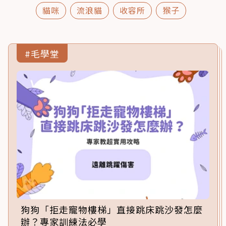
貓咪
流浪貓
收容所
猴子
#毛學堂
狗狗「拒走寵物樓梯」直接跳床跳沙發怎麼
辦？專家訓練法必學