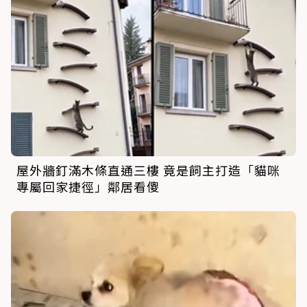
屋外牆釘滿木條直通三樓 竟是飼主打造「貓咪
專屬回家捷徑」鄰居看傻