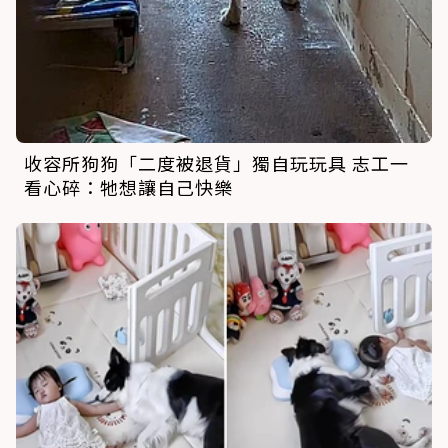
收容所狗狗「二度被退貨」獨自玩玩具 志工一
看心碎：牠想讓自己快樂