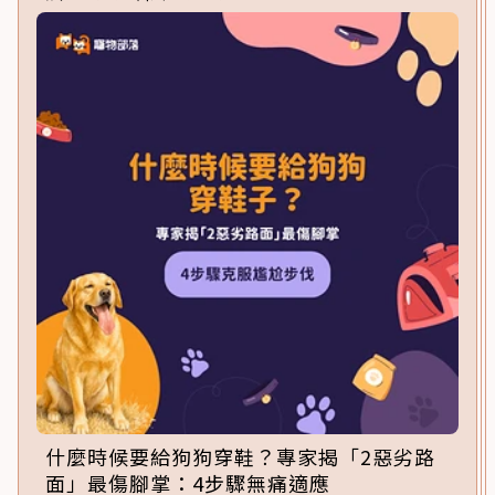
什麼時候要給狗狗穿鞋？專家揭「2惡劣路
面」最傷腳掌：4步驟無痛適應