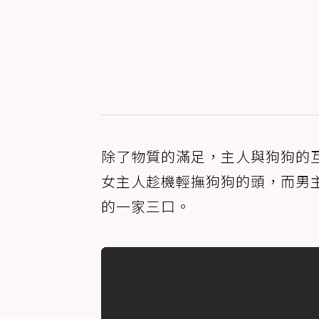
除了物質的滿足，主人與狗狗的
女主人趁機輕撫狗狗的頭，而男主人
的一家三口。