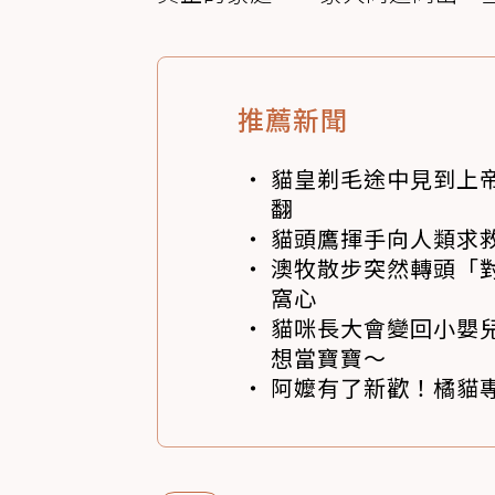
推薦新聞
貓皇剃毛途中見到上帝
翻
貓頭鷹揮手向人類求
澳牧散步突然轉頭「
窩心
貓咪長大會變回小嬰
想當寶寶～
阿嬤有了新歡！橘貓專