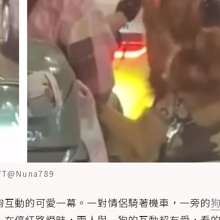
@Nuna789
狗互動的可愛一幕。一對情侶騎著機車，一旁的
，在停紅路燈時，兩人與一狗的互動超有愛，看