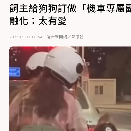
飼主給狗狗訂做「機車專屬
融化：太有愛
2025-09-11 08:54
聯合新聞網／陳思翰