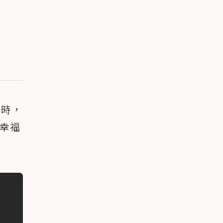
燈時，
是幸福