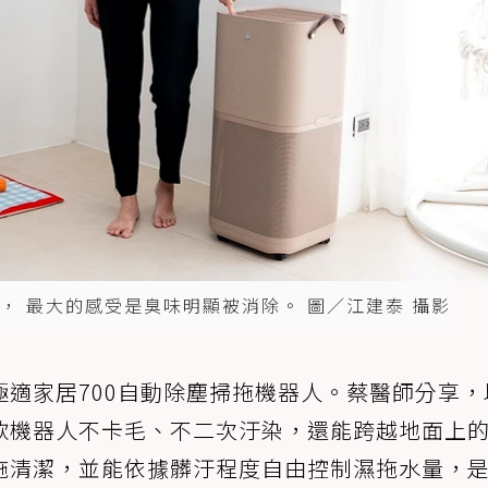
， 最大的感受是臭味明顯被消除。 圖／江建泰 攝影
適家居700自動除塵掃拖機器人。蔡醫師分享，
款機器人不卡毛、不二次汙染，還能跨越地面上
拖清潔，並能依據髒汙程度自由控制濕拖水量，