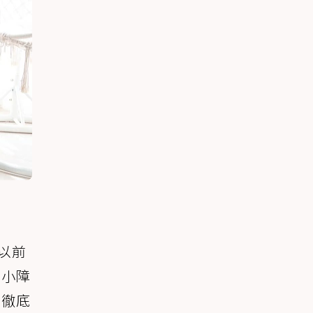
以前
的小障
是徹底