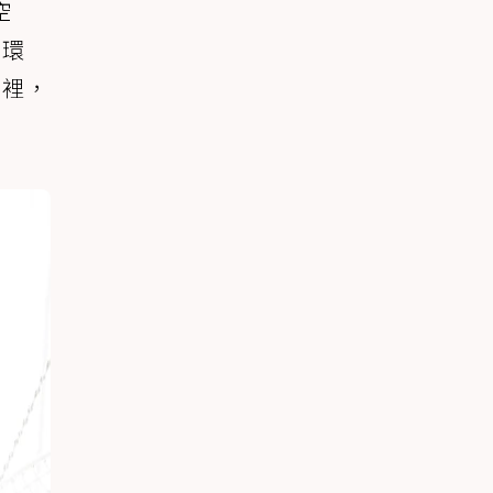
空
家環
家裡，