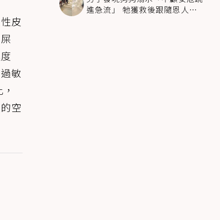
進急流」 牠獲救後跟隨恩人不
停搖尾致謝
敏性皮
眼屎
濕度
的過敏
此，
吸的空