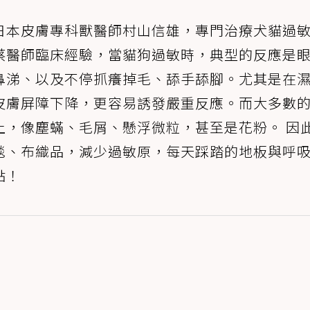
日本皮膚專科獸醫師村山信雄，專門治療犬貓過
蔡醫師臨床經驗，當貓狗過敏時，典型的反應是
鼻涕、以及不停抓癢掉毛、舔手舔腳。尤其是在
皮膚屏障下降，更容易誘發嚴重反應。而大多數
上，像塵蟎、毛屑、懸浮微粒，甚至是花粉。 因
毯、布織品，減少過敏原，每天踩踏的地板與呼
點！