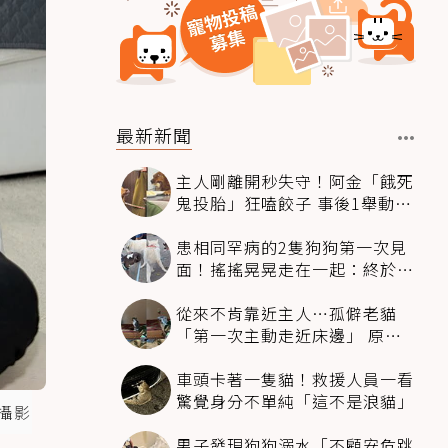
最新新聞
主人剛離開秒失守！阿金「餓死
鬼投胎」狂嗑餃子 事後1舉動反
被讚爆
患相同罕病的2隻狗狗第一次見
面！搖搖晃晃走在一起：終於找
到同伴
從來不肯靠近主人…孤僻老貓
「第一次主動走近床邊」 原因
暖哭網友
車頭卡著一隻貓！救援人員一看
驚覺身分不單純「這不是浪貓」
攝影
男子發現狗狗溺水「不顧安危跳