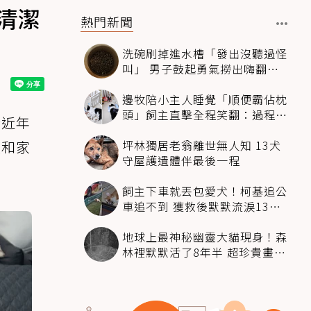
清潔
熱門新聞
洗碗刷掉進水槽「發出沒聽過怪
叫」 男子鼓起勇氣撈出嗨翻：
超可愛
邊牧陪小主人睡覺「順便霸佔枕
頭」飼主直擊全程笑翻：過程絲
於近年
滑到太自然
坪林獨居老翁離世無人知 13犬
敏和家
守屋護遺體伴最後一程
飼主下車就丟包愛犬！柯基追公
車追不到 獲救後默默流淚13萬
人心都碎了
地球上最神秘幽靈大貓現身！森
林裡默默活了8年半 超珍貴畫面
科學家嗨翻