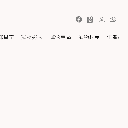
聊星室
寵物迷因
悼念專區
寵物村民
作者群