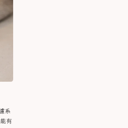
濾系
證能有