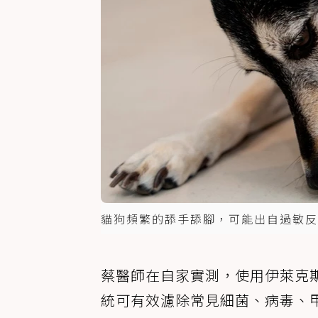
貓狗頻繁的舔手舔腳，可能出自過敏反
蔡醫師在自家實測，使用伊萊克斯
統可有效濾除常見細菌、病毒、