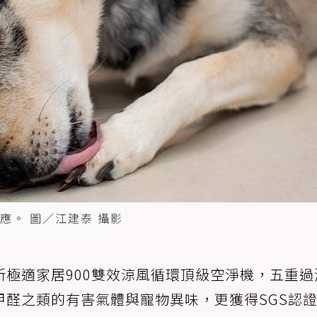
應。 圖／江建泰 攝影
極適家居900雙效涼風循環頂級空淨機，五重過
甲醛之類的有害氣體與寵物異味，更獲得SGS認