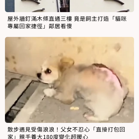
屋外牆釘滿木條直通三樓 竟是飼主打造「貓咪
專屬回家捷徑」鄰居看傻
散步遇見受傷浪浪！父女不忍心「直接打包回
家」親手養大180度變化超暖心