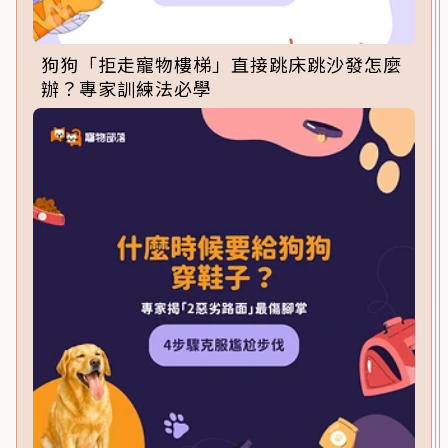
狗狗「拒走寵物樓梯」直接跳床跳沙發怎麼
辦？專家訓練法必學