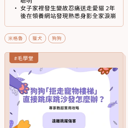
聰明
女子家裡發生變故忍痛送走愛貓 2年
後在領養網站發現熟悉身影全家淚崩
米格魯
獵犬
狗狗
#毛學堂