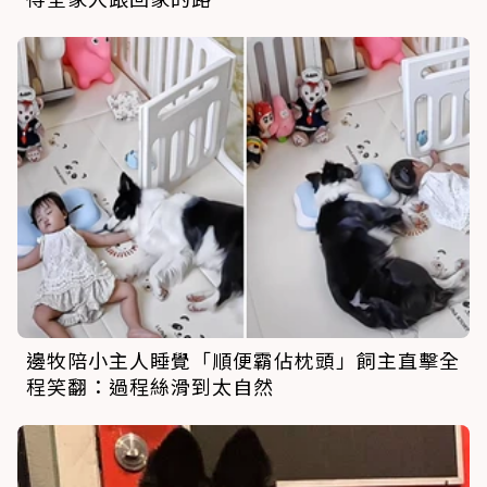
邊牧陪小主人睡覺「順便霸佔枕頭」飼主直擊全
程笑翻：過程絲滑到太自然