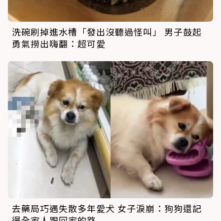
洗碗刷掉進水槽「發出沒聽過怪叫」 男子鼓起
勇氣撈出嗨翻：超可愛
去藥局巧遇失散多年愛犬 女子淚崩：狗狗還記
得全家人跟回家的路