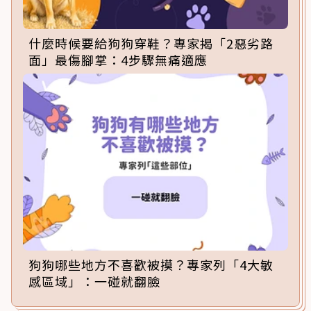
什麼時候要給狗狗穿鞋？專家揭「2惡劣路
面」最傷腳掌：4步驟無痛適應
狗狗哪些地方不喜歡被摸？專家列「4大敏
感區域」：一碰就翻臉