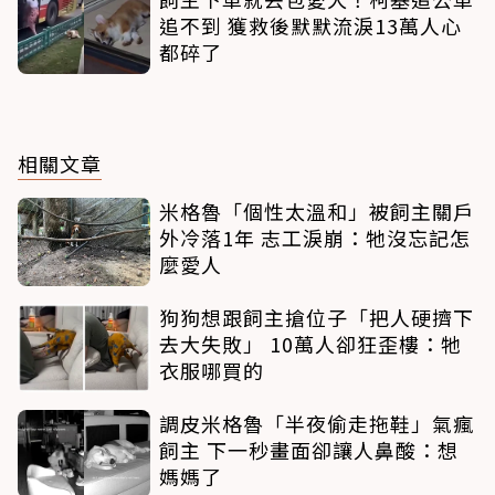
追不到 獲救後默默流淚13萬人心
都碎了
相關文章
米格魯「個性太溫和」被飼主關戶
外冷落1年 志工淚崩：牠沒忘記怎
麼愛人
狗狗想跟飼主搶位子「把人硬擠下
去大失敗」 10萬人卻狂歪樓：牠
衣服哪買的
調皮米格魯「半夜偷走拖鞋」氣瘋
飼主 下一秒畫面卻讓人鼻酸：想
媽媽了