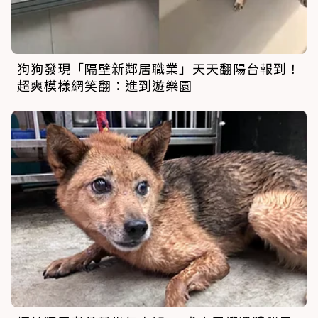
狗狗發現「隔壁新鄰居職業」天天翻陽台報到！
超爽模樣網笑翻：進到遊樂園