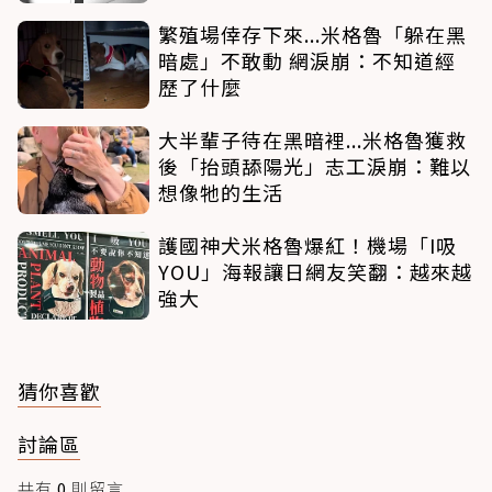
繁殖場倖存下來...米格魯「躲在黑
暗處」不敢動 網淚崩：不知道經
歷了什麼
大半輩子待在黑暗裡...米格魯獲救
後「抬頭舔陽光」志工淚崩：難以
想像牠的生活
護國神犬米格魯爆紅！機場「I吸
YOU」海報讓日網友笑翻：越來越
強大
猜你喜歡
討論區
共有
0
則留言