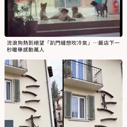
流浪狗熱到絕望「趴門縫想吹冷氣」…飯店下一
秒暖舉感動萬人