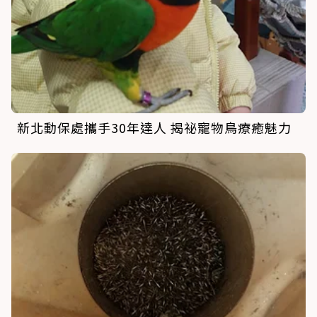
新北動保處攜手30年達人 揭祕寵物鳥療癒魅力