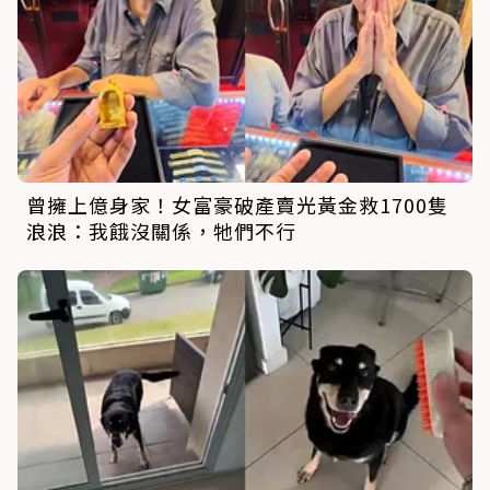
曾擁上億身家！女富豪破產賣光黃金救1700隻
浪浪：我餓沒關係，牠們不行