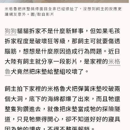
米格魯把床墊搞得面目全非已經很扯了，沒想到飼主的反應更
讓網友意外。圖/取自影片
狗狗
貓貓拆家不是什麼新鮮事，但如果毛孩
拆家程度是破壞狂等級，那飼主可就要傷透
腦筋，想想是什麼原因造成行為問題。近日
大陸有飼主就分享一段影片，是家裡的
米格
魯
犬竟然把床墊給整組咬壞了。
飼主拍下家裡的米格魯犬把彈簧床墊咬破兩
個大洞，底下的海綿都爆了出來，而且牠還
整隻狗鑽進去，就像把床墊當成牠的探險隧
道，只見牠樂得開心，卻不知道好好的寢具
因為牠的調皮，不得不整張報銷。