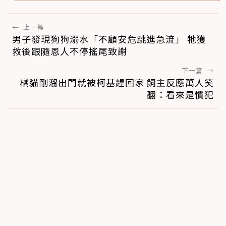
←
上一篇
男子發現狗狗溺水「不顧安危跳進急流」 牠獲
救後跟隨恩人不停搖尾致謝
下一篇
→
橘貓剛溜出門就被柯基趕回家 飼主反應萬人笑
翻：看來是慣犯