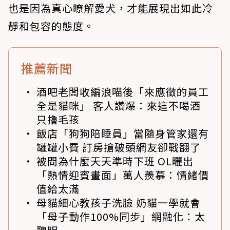
也是因為真心瞭解愛犬，才能展現出如此冷
靜和包容的態度。
推薦新聞
酒吧老闆收編浪喵後「來應徵的員工
全是貓咪」 客人讚爆：來這不喝酒
只擼毛孩
飯店「狗狗陪睡員」當隨身管家還有
罐罐小費 訂房搶破頭網友卻戰翻了
被問為什麼天天準時下班 OL曬出
「熱情迎賓畫面」萬人羨慕：情緒價
值給太滿
母貓細心教孩子洗臉 奶貓一學就會
「母子動作100%同步」網融化：太