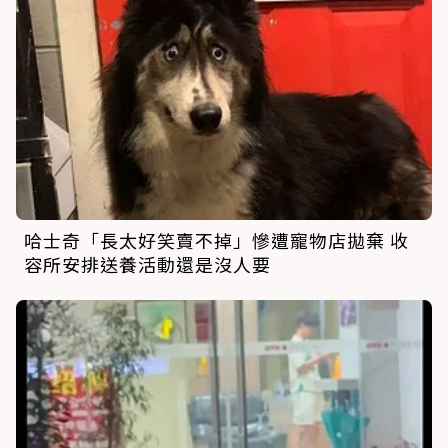
哈士奇「長太好笑賣不掉」慘遭寵物店拋棄 收
容所安排送養活動還是沒人要