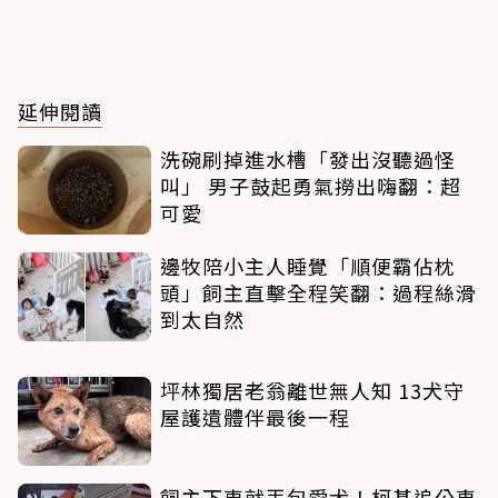
延伸閱讀
洗碗刷掉進水槽「發出沒聽過怪
叫」 男子鼓起勇氣撈出嗨翻：超
可愛
邊牧陪小主人睡覺「順便霸佔枕
頭」飼主直擊全程笑翻：過程絲滑
到太自然
坪林獨居老翁離世無人知 13犬守
屋護遺體伴最後一程
飼主下車就丟包愛犬！柯基追公車