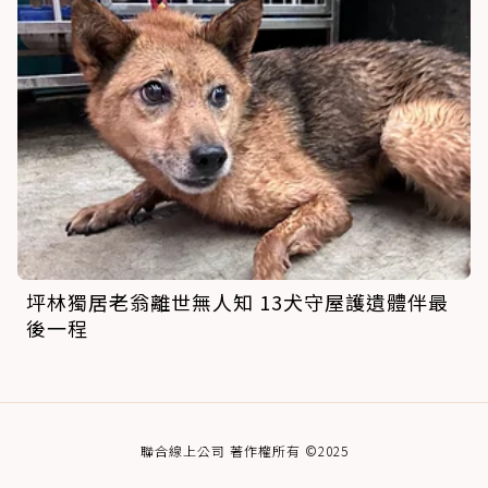
坪林獨居老翁離世無人知 13犬守屋護遺體伴最
後一程
聯合線上公司 著作權所有 ©2025