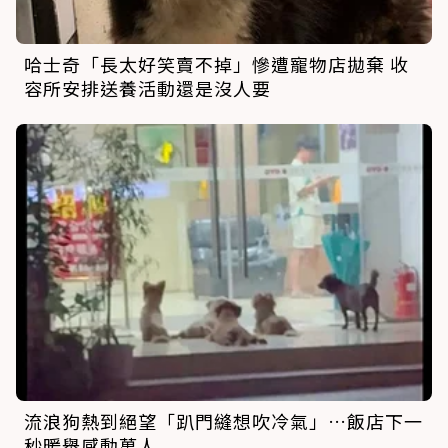
哈士奇「長太好笑賣不掉」慘遭寵物店拋棄 收
容所安排送養活動還是沒人要
流浪狗熱到絕望「趴門縫想吹冷氣」…飯店下一
秒暖舉感動萬人