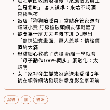
酒吧老闆收編浪喵後「來應徵的員工
全是貓咪」 客人讚爆：來這不喝酒
只擼毛孩
飯店「狗狗陪睡員」當隨身管家還有
罐罐小費 訂房搶破頭網友卻戰翻了
被問為什麼天天準時下班 OL曬出
「熱情迎賓畫面」萬人羨慕：情緒價
值給太滿
母貓細心教孩子洗臉 奶貓一學就會
「母子動作100%同步」網融化：太
聰明
女子家裡發生變故忍痛送走愛貓 2年
後在領養網站發現熟悉身影全家淚崩
黑貓
貓
貓咪