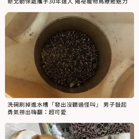
新北動保處攜手30年達人 揭祕寵物鳥療癒魅力
洗碗刷掉進水槽「發出沒聽過怪叫」 男子鼓起
勇氣撈出嗨翻：超可愛