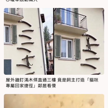
屋外牆釘滿木條直通三樓 竟是飼主打造「貓咪
專屬回家捷徑」鄰居看傻