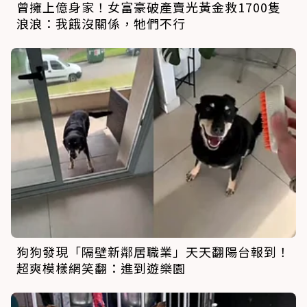
曾擁上億身家！女富豪破產賣光黃金救1700隻
浪浪：我餓沒關係，牠們不行
狗狗發現「隔壁新鄰居職業」天天翻陽台報到！
超爽模樣網笑翻：進到遊樂園