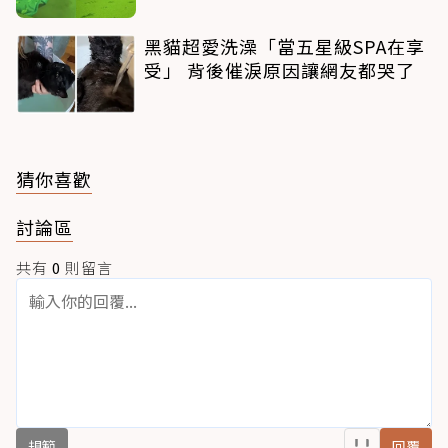
黑貓超愛洗澡「當五星級SPA在享
受」 背後催淚原因讓網友都哭了
猜你喜歡
討論區
共有
0
則留言
規範
回覆