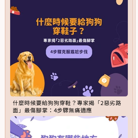
什麼時候要給狗狗穿鞋？專家揭「2惡劣路
面」最傷腳掌：4步驟無痛適應