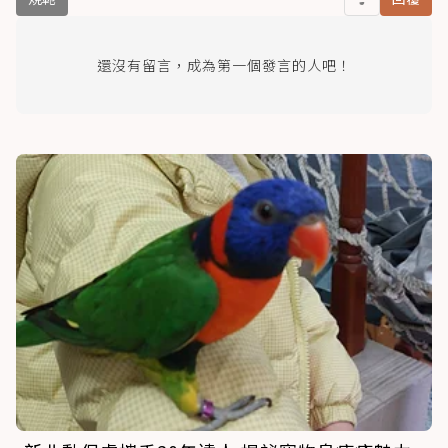
還沒有留言，成為第一個發言的人吧！