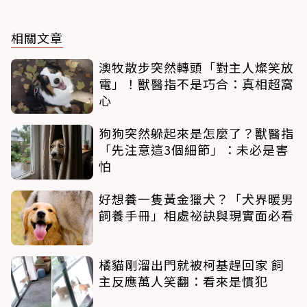
相關文章
澳牧散步突然轉頭「對主人燦笑放
電」！獸醫指不是巧合：真相超窩
心
狗狗突然躲起來是怎麼了？獸醫指
「先注意這3個細節」：未必是害
怕
好想養一隻黃金獵犬？「犬界暖男
飼養手冊」相處祕訣與現實面必看
橘貓剛溜出門就被柯基趕回家 飼
主反應萬人笑翻：看來是慣犯