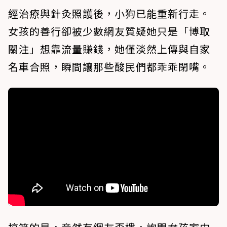
經治療與針灸照護後，小狗已能重新行走。
女孩的善行卻被少數網友質疑她只是「博取
關注」想靠流量賺錢，她僅淡然上傳與自家
名車合照，瞬間讓那些酸民們都乖乖閉嘴。