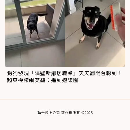
狗狗發現「隔壁新鄰居職業」天天翻陽台報到！
超爽模樣網笑翻：進到遊樂園
聯合線上公司 著作權所有 ©2025