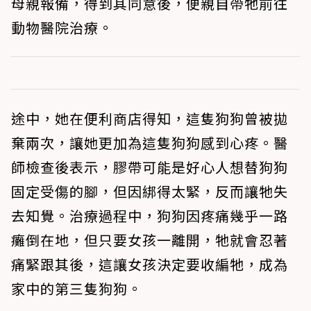
母親報備，得到其同意後，便親自帶牠前往
動物醫院治療。
途中，她在便利商店得知，這隻狗狗曾被拋
棄兩次，讓她更加為這隻狗狗感到心疼。醫
師檢查後表示，膠帶可能是好心人想替狗狗
固定受傷的腳，但因綁得太緊，反而讓牠失
去知覺。治療過程中，狗狗因疼痛幾乎一路
癱倒在地，但只要女孩一離開，牠就會忍著
痛緊跟其後，這讓女孩決定要收編牠，成為
家中的第三隻狗狗。