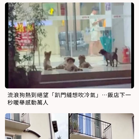
流浪狗熱到絕望「趴門縫想吹冷氣」…飯店下一
秒暖舉感動萬人