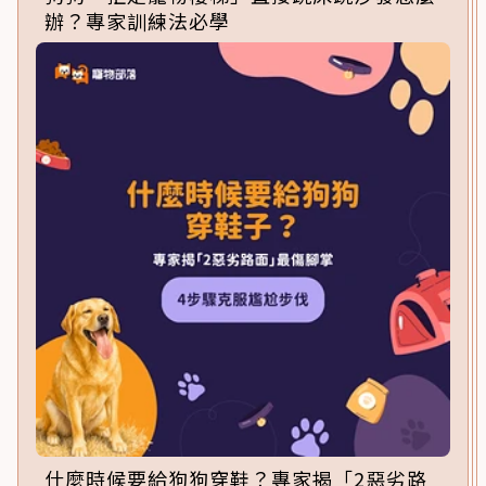
辦？專家訓練法必學
什麼時候要給狗狗穿鞋？專家揭「2惡劣路