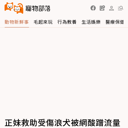
動物新鮮事
毛起來玩
行為教養
生活娛樂
醫療保健
正妹救助受傷浪犬被網酸蹭流量