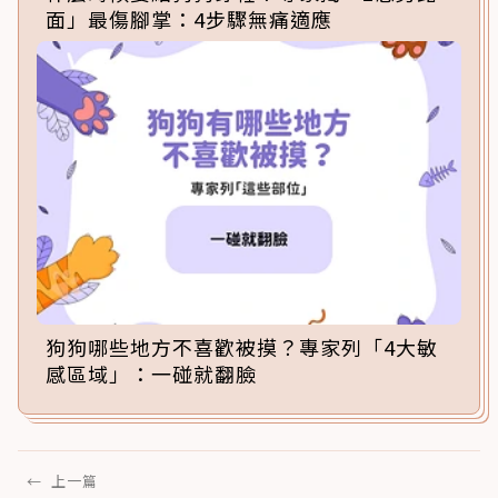
面」最傷腳掌：4步驟無痛適應
狗狗哪些地方不喜歡被摸？專家列「4大敏
感區域」：一碰就翻臉
←
上一篇