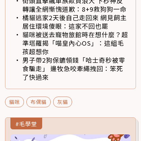
街頭直擊飆車族欺負浪犬 下秒神反
轉讓全網慚愧道歉：8+9救狗狗一命
橘貓逃家2天後自己走回來 網見飼主
居住環境傻眼：這家不回也罷
貓咪被送去寵物旅館時在想什麼？超
準塔羅揭「喵皇內心OS」：這組毛
孩超想你
男子帶2狗保鑣領錢「哈士奇秒被零
食騙走」 邊牧急咬牽繩拽回：笨死
了快過來
貓咪
布偶貓
灰貓
#毛學堂