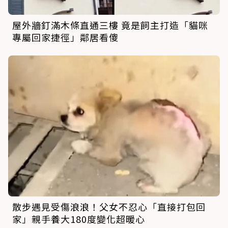
屋外牆釘滿木條直通三樓 竟是飼主打造「貓咪
專屬回家捷徑」鄰居看傻
散步遇見受傷浪浪！父女不忍心「直接打包回
家」親手養大180度變化超暖心