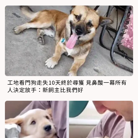
工地看門狗走失10天終於尋獲 見鼻酸一幕所有
人決定放手：新飼主比我們好