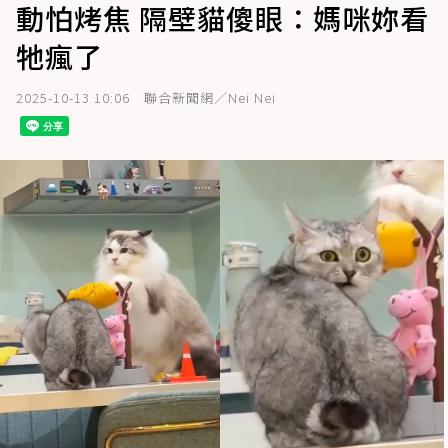
動怕烤焦 隔壁貓傻眼：媽咪妳看
牠瘋了
2025-10-13 10:06
聯合新聞網／Nei Nei