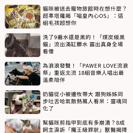
貓咪被送去寵物旅館時在想什麼？
超準塔羅揭「喵皇內心OS」：這
組毛孩超想你
洗了9遍水還是黑的！「煤炭級黑
貓」流出滿缸髒水 露出真身全場
看傻
為浪浪發聲！「PAWER LOVE流浪
祭」重返北流 18組音樂人唱出最
溫柔陪伴
奶貓從小被邊牧帶大 跟狗姊姊同
步吐舌哈氣散熱萬人看呆：靈魂同
化了
幫貓咪剪指甲到底有多崩潰？8成
飼主淚訴「魔王級罪狀」獸醫揭降