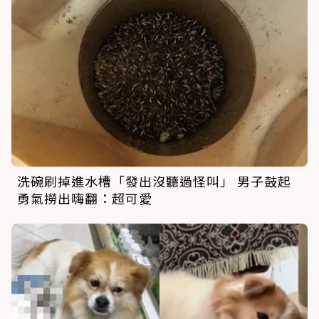
洗碗刷掉進水槽「發出沒聽過怪叫」 男子鼓起
勇氣撈出嗨翻：超可愛