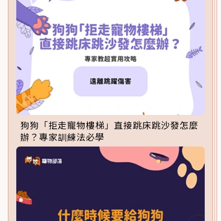
狗狗「拒走寵物樓梯」直接跳床跳沙發怎麼
辦？專家訓練法必學