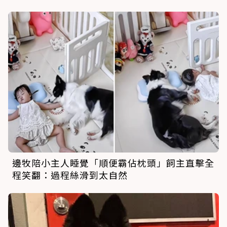
邊牧陪小主人睡覺「順便霸佔枕頭」飼主直擊全
程笑翻：過程絲滑到太自然