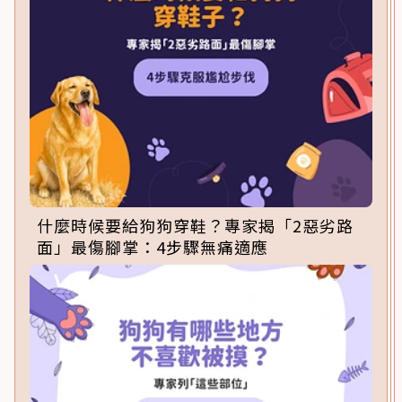
什麼時候要給狗狗穿鞋？專家揭「2惡劣路
面」最傷腳掌：4步驟無痛適應