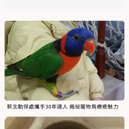
新北動保處攜手30年達人 揭祕寵物鳥療癒魅力