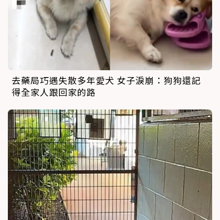
去藥局巧遇失散多年愛犬 女子淚崩：狗狗還記
得全家人跟回家的路