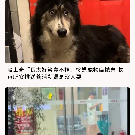
哈士奇「長太好笑賣不掉」慘遭寵物店拋棄 收
容所安排送養活動還是沒人要