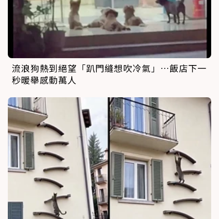
流浪狗熱到絕望「趴門縫想吹冷氣」…飯店下一
秒暖舉感動萬人