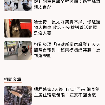
頭」飼主直擊全程笑翻：過程絲滑
到太自然
哈士奇「長太好笑賣不掉」慘遭寵
物店拋棄 收容所安排送養活動還
是沒人要
狗狗發現「隔壁新鄰居職業」天天
翻陽台報到！超爽模樣網笑翻：進
到遊樂園
相關文章
橘貓逃家2天後自己走回來 網見飼
主居住環境傻眼：這家不回也罷