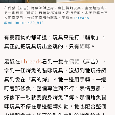
布偶貓（麻吉）烤魚師傅上身，瘋狂轉動玩具，畫面超爆笑，
另一隻貓咪（咪尼）目睹全部過程，表情傻眼。本圖已獲當事
人同意使用，未經同意請勿轉載。圖擷自
Threads
@minimochi420_918
有養寵物的都知道，玩具只是打「輔助」，
真正能把玩具玩出靈魂的，只有
貓咪
。
最近在
Threads
看到一隻
布偶貓
（麻吉），
拿到一個烤魚的貓咪玩具，沒想到牠玩得認
真到像在「真的烤」。牠一邊用手轉、一邊
盯著那條魚，整個專注到不行，表情嚴肅，
好像下一秒就要變身烤魚師傅。那個烤魚貓
咪玩具不停在那邊翻轉抖動，牠也配合整個