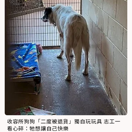
收容所狗狗「二度被退貨」獨自玩玩具 志工一
看心碎：牠想讓自己快樂