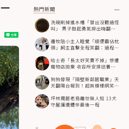
下一
熱門新聞
洗碗刷掉進水槽「發出沒聽過怪
叫」 男子鼓起勇氣撈出嗨翻：
超可愛
邊牧陪小主人睡覺「順便霸佔枕
頭」飼主直擊全程笑翻：過程絲
滑到太自然
哈士奇「長太好笑賣不掉」慘遭
寵物店拋棄 收容所安排送養活
動還是沒人要
狗狗發現「隔壁新鄰居職業」天
天翻陽台報到！超爽模樣網笑
翻：進到遊樂園
坪林獨居老翁離世無人知 13犬
守屋護遺體伴最後一程