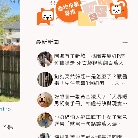
最新新聞
阿嬤有了新歡！橘貓專屬VIP座
位被搶走 死亡凝視笑翻百萬人
狗狗突然躲起來是怎麼了？獸醫
指「先注意這3個細節」：未必
是害怕
好想養一隻黃金獵犬？「犬界暖
男飼養手冊」相處祕訣與現實面
ntrol
必看
小奶貓怕人躲車底下！女子緊急
送醫「獸醫一句話讓萬人淚
為了追
崩」：人類太過份
橘貓剛溜出門就被柯基趕回家