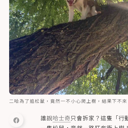
二哈為了追松鼠，竟然一不小心爬上樹，結果下不來
誰說
哈士奇
只會拆家？這隻「行
一隻松鼠，竟然一路狂奔衝上樹