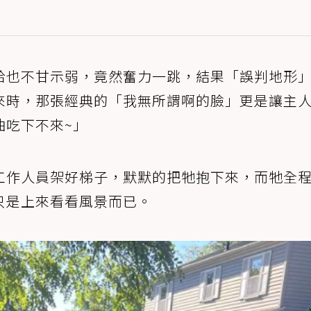
哈也不甘示弱，竟然奮力一跳，結果「誤判地形
來時，那張經典的「我無所謂啊的臉」更是讓主
油吃下不來~」
工作人員架好梯子，默默的把牠抱下來，而牠全
只是上來看看風景而已。