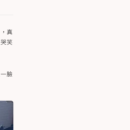
」，真
人哭笑
程一臉