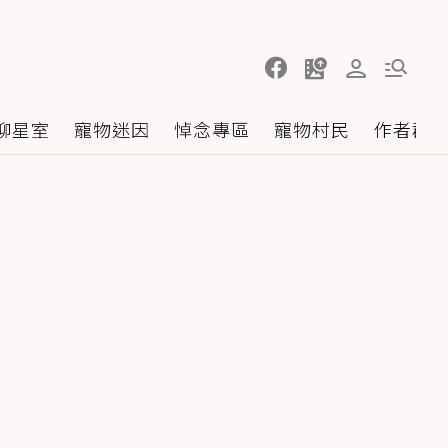
聊星室
寵物迷因
悼念專區
寵物村民
作者群