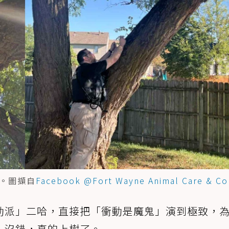
。圖擷自
Facebook @Fort Wayne Animal Care & Co
動派」二哈，直接把「衝動是魔鬼」演到極致，
！沒錯，真的上樹了。