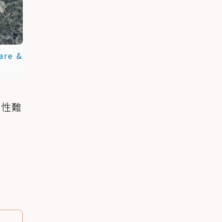
are &
本性難