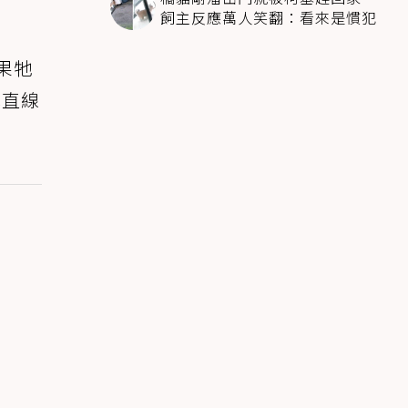
飼主反應萬人笑翻：看來是慣犯
果牠
地直線