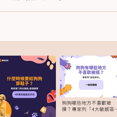
狗狗哪些地方不喜歡被
摸？專家列「4大敏感區
域」：一碰就翻臉