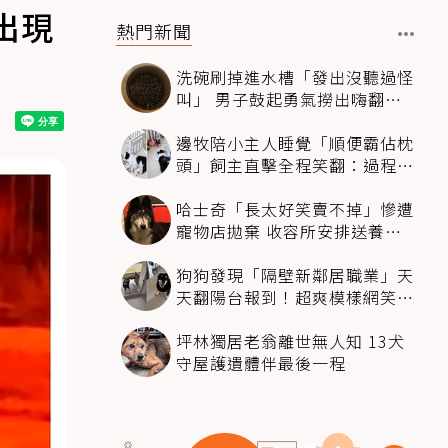
出現
熱門新聞
洗碗刷掉進水槽「發出沒聽過怪
叫」 男子鼓起勇氣撈出嗨翻：
超可愛
邊牧陪小主人睡覺「順便霸佔枕
頭」飼主直擊全程笑翻：過程絲
滑到太自然
哈士奇「長太好笑賣不掉」慘遭
寵物店拋棄 收容所安排送養活
動還是沒人要
狗狗發現「隔壁新鄰居職業」天
天翻陽台報到！超爽模樣網笑
翻：進到遊樂園
坪林獨居老翁離世無人知 13犬
守屋護遺體伴最後一程