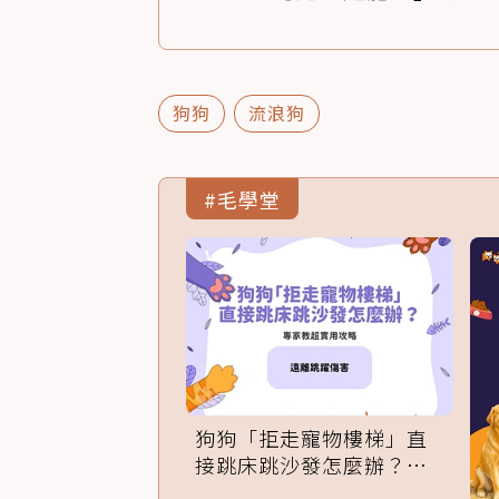
狗狗
流浪狗
#毛學堂
狗狗「拒走寵物樓梯」直
接跳床跳沙發怎麼辦？專
家訓練法必學