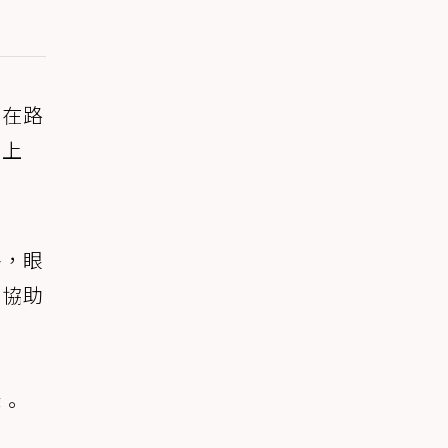
棄在路
爬上
移，眼
家協助
療。