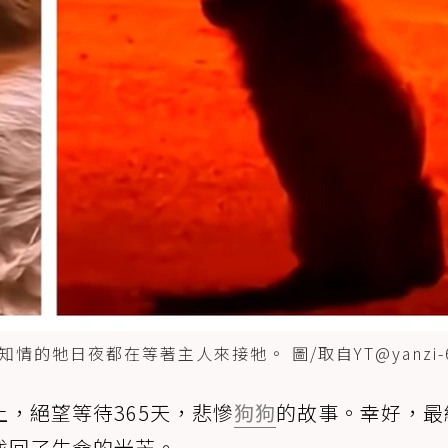
牠日夜都在等著主人來接牠。 圖/取自YT@yanzi-6
，絕望等待365天，悲慘
狗狗
的故事。幸好，最
找回了生命的光芒。