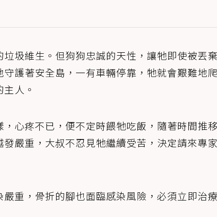
的垃圾維生。但狗狗忠誠的天性，讓牠即使被丟
地守護著安全島，一有車輛停靠，牠就會艱難地
的主人。
樣，心疼不已，便不定時餵牠吃飯，隨著時間推
越發嚴重，大叔不忍見牠繼續受苦，決定請來專
染嚴重，骨折的腳也面臨感染風險，必須立即治