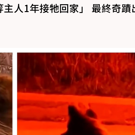
主人1年接牠回家」 最終奇蹟