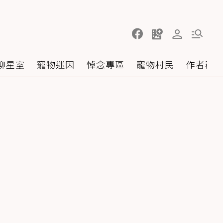
聊星室
寵物迷因
悼念專區
寵物村民
作者群