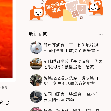
最新新聞
薩摩耶起身「下一秒倒地猝逝」
…同伴全衝上前哭了 最後畫面
逼哭萬人
貓咪睡到變成「長條海參」代表
睡很爽嗎？獸醫提醒：暗藏1種
不適
純黑拉拉送去洗澡「變成黑白
切」 飼主不想聽美容師解釋..衝
66
現場秒道歉
貓同事開會「裝認真」 坐不住
要人陪他玩 超萌
終忠
巧遇「超肥軟」野生土撥鼠 成