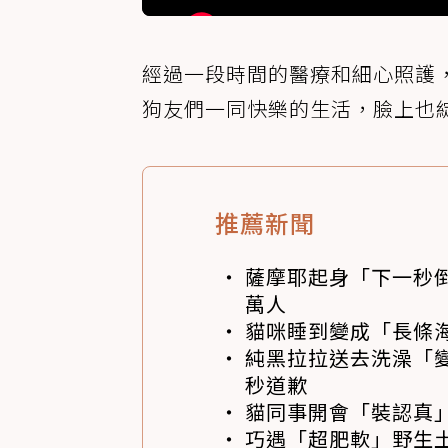
經過一段時間的醫療和細心照護
狗友們一同快樂的生活，臉上也
推薦新聞
薩摩耶起身「下一秒
萬人
貓咪睡到變成「長條
純黑拉拉送去洗澡「變
秒道歉
貓同事開會「裝認真」
巧遇「超肥軟」野生土