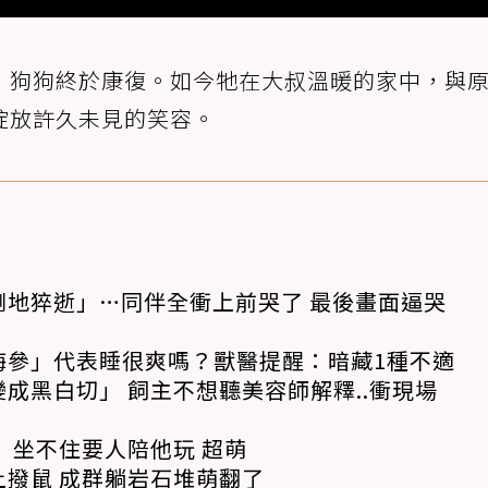
，狗狗終於康復。如今牠在大叔溫暖的家中，與
綻放許久未見的笑容。
倒地猝逝」…同伴全衝上前哭了 最後畫面逼哭
海參」代表睡很爽嗎？獸醫提醒：暗藏1種不適
成黑白切」 飼主不想聽美容師解釋..衝現場
 坐不住要人陪他玩 超萌
撥鼠 成群躺岩石堆萌翻了