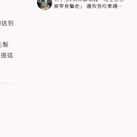
被零食騙走」 邊牧急咬牽繩拽
回：笨死了快過來
狗送到
毛髮
知道這