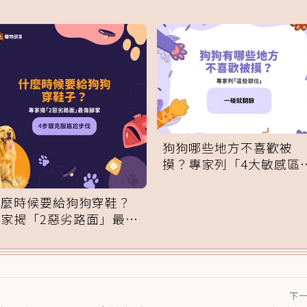
狗狗哪些地方不喜歡被
摸？專家列「4大敏感區
域」：一碰就翻臉
什麼時候要給狗狗穿鞋？
專家揭「2惡劣路面」最傷
腳掌：4步驟無痛適應
下