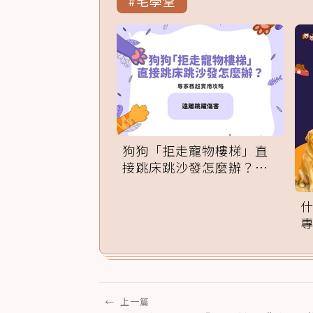
#毛學堂
狗狗「拒走寵物樓梯」直
接跳床跳沙發怎麼辦？專
家訓練法必學
←
上一篇