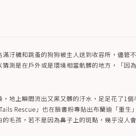
沾滿汙穢和跳蚤的狗狗被主人送到收容所，儘管
以猜測是在戶外或是環境相當骯髒的地方，「因
澡，地上瞬間流出又黑又髒的汙水，足足花了1個
Tails Rescue」也在臉書粉專貼出布蘭迪「重生
白的毛孩，若不是因為鼻子上的斑點，幾乎沒人