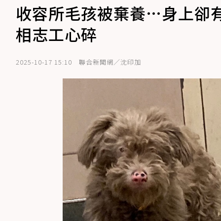
收容所毛孩被棄養…身上卻
相志工心碎
2025-10-17 15:10
聯合新聞網／沈印加