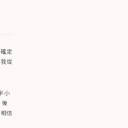
不確定
為我從
半小
」後
會相信