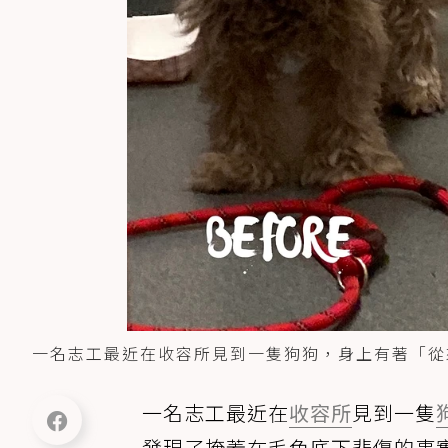
一名志工最近在收容所見到一隻狗狗，身上有著「從
一名志工最近在
收容所
見到一隻
發現了掩蓋在毛色底下悲傷的事