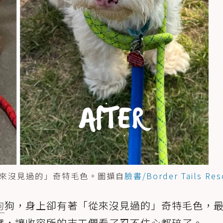
來沒見過的」奇特毛色。圖擷自
臉書/Border Tails Res
狗
狗，身上卻有著「從來沒見過的」奇特毛色，
實，讓收容所的志工們看了忍不住心都碎了。