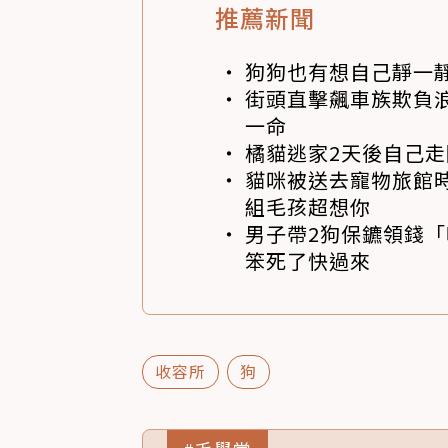
推薦新聞
狗狗也有想自己靜一
街頭直擊飆車族欺負浪
一命
橘貓逃家2天後自己走
貓咪被送去寵物旅館
組毛孩超想你
男子帶2狗保鑣領錢「
笨死了快過來
收容所
狗