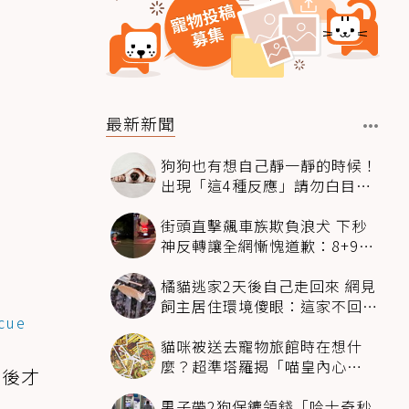
最新新聞
狗狗也有想自己靜一靜的時候！
出現「這4種反應」請勿白目打
擾
街頭直擊飆車族欺負浪犬 下秒
神反轉讓全網慚愧道歉：8+9救
狗狗一命
橘貓逃家2天後自己走回來 網見
飼主居住環境傻眼：這家不回也
cue
罷
貓咪被送去寵物旅館時在想什
麼？超準塔羅揭「喵皇內心
最後才
OS」：這組毛孩超想你
男子帶2狗保鑣領錢「哈士奇秒