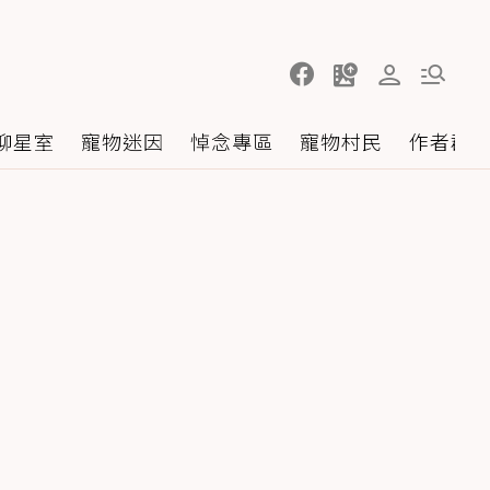
聊星室
寵物迷因
悼念專區
寵物村民
作者群