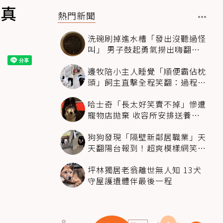
傷真
熱門新聞
洗碗刷掉進水槽「發出沒聽過怪
叫」 男子鼓起勇氣撈出嗨翻：
超可愛
邊牧陪小主人睡覺「順便霸佔枕
頭」飼主直擊全程笑翻：過程絲
滑到太自然
哈士奇「長太好笑賣不掉」慘遭
寵物店拋棄 收容所安排送養活
動還是沒人要
狗狗發現「隔壁新鄰居職業」天
天翻陽台報到！超爽模樣網笑
翻：進到遊樂園
坪林獨居老翁離世無人知 13犬
守屋護遺體伴最後一程