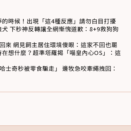
靜的時候！出現「這4種反應」請勿白目打擾
犬 下秒神反轉讓全網慚愧道歉：8+9救狗狗
回來 網見飼主居住環境傻眼：這家不回也罷
時在想什麼？超準塔羅揭「喵皇內心OS」：這
哈士奇秒被零食騙走」 邊牧急咬牽繩拽回：