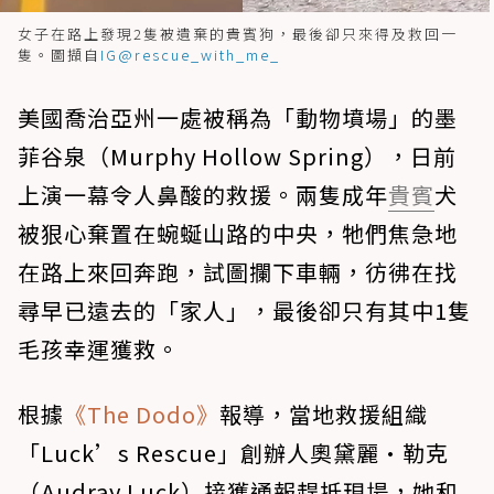
女子在路上發現2隻被遺棄的貴賓狗，最後卻只來得及救回一
隻。圖擷自
IG@rescue_with_me_
美國喬治亞州一處被稱為「動物墳場」的墨
菲谷泉（Murphy Hollow Spring），日前
上演一幕令人鼻酸的救援。兩隻成年
貴賓
犬
被狠心棄置在蜿蜒山路的中央，牠們焦急地
在路上來回奔跑，試圖攔下車輛，彷彿在找
尋早已遠去的「家人」，最後卻只有其中1隻
毛孩幸運獲救。
根據
《The Dodo》
報導，當地救援組織
「Luck’s Rescue」創辦人奧黛麗·勒克
（Audray Luck）接獲通報趕抵現場，她和