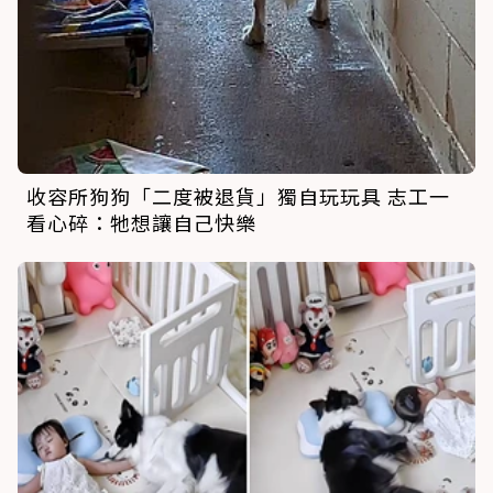
收容所狗狗「二度被退貨」獨自玩玩具 志工一
看心碎：牠想讓自己快樂