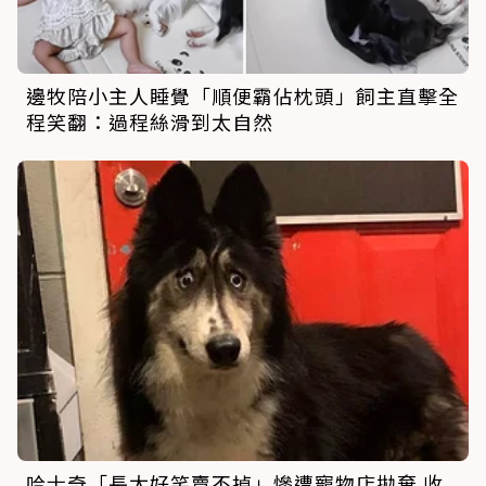
邊牧陪小主人睡覺「順便霸佔枕頭」飼主直擊全
程笑翻：過程絲滑到太自然
哈士奇「長太好笑賣不掉」慘遭寵物店拋棄 收