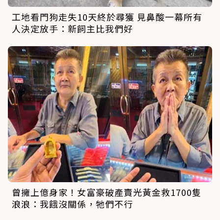
工地看門狗走失10天終於尋獲 見鼻酸一幕所有
人決定放手：新飼主比我們好
曾擁上億身家！女富豪破產賣光黃金救1700隻
浪浪：我餓沒關係，牠們不行