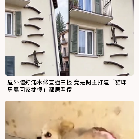
屋外牆釘滿木條直通三樓 竟是飼主打造「貓咪
專屬回家捷徑」鄰居看傻