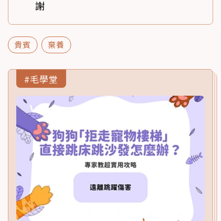
謝
貴賓
棄養
#毛學堂