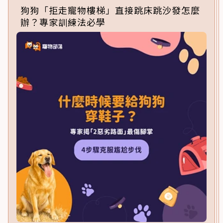
狗狗「拒走寵物樓梯」直接跳床跳沙發怎麼
辦？專家訓練法必學