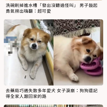
洗碗刷掉進水槽「發出沒聽過怪叫」 男子鼓起
勇氣撈出嗨翻：超可愛
去藥局巧遇失散多年愛犬 女子淚崩：狗狗還記
得全家人跟回家的路