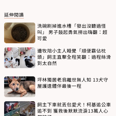
延伸閱讀
洗碗刷掉進水槽「發出沒聽過怪
叫」 男子鼓起勇氣撈出嗨翻：超
可愛
邊牧陪小主人睡覺「順便霸佔枕
頭」飼主直擊全程笑翻：過程絲滑
到太自然
坪林獨居老翁離世無人知 13犬守
屋護遺體伴最後一程
飼主下車就丟包愛犬！柯基追公車
追不到 獲救後默默流淚13萬人心