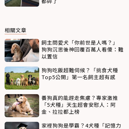
都碎了
相關文章
飼主問愛犬「你前世是人嗎？」
狗狗沉思後神回覆百萬人看傻：難
以置信
狗狗吃飯超難伺候？「挑食犬種
Top5公開」第一名飼主超有感
養狗真的能趕走焦慮？專家激推
「5犬種」天生超會安慰人：阿
金、拉拉都上榜
家裡狗狗是學霸？4犬種「記憶力