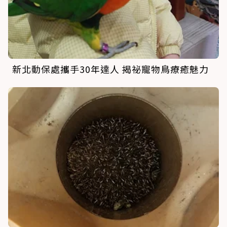
新北動保處攜手30年達人 揭祕寵物鳥療癒魅力