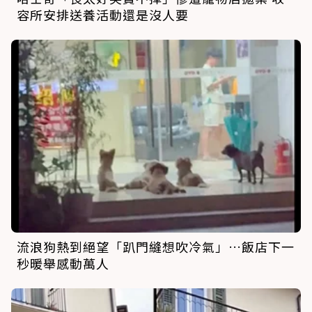
容所安排送養活動還是沒人要
流浪狗熱到絕望「趴門縫想吹冷氣」…飯店下一
秒暖舉感動萬人