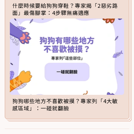
什麼時候要給狗狗穿鞋？專家揭「2惡劣路
面」最傷腳掌：4步驟無痛適應
狗狗哪些地方不喜歡被摸？專家列「4大敏
感區域」：一碰就翻臉