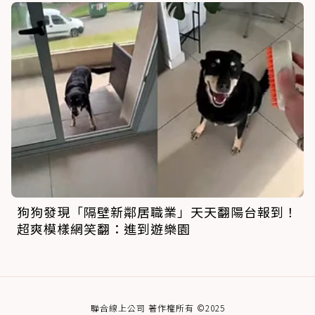
狗狗發現「隔壁新鄰居職業」天天翻陽台報到！
超爽模樣網笑翻：進到遊樂園
聯合線上公司 著作權所有 ©2025