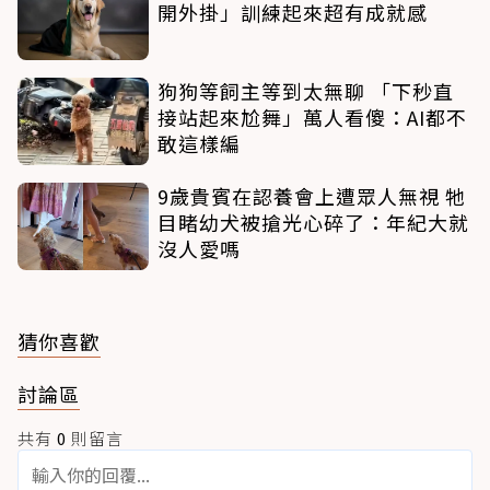
開外掛」訓練起來超有成就感
狗狗等飼主等到太無聊 「下秒直
接站起來尬舞」萬人看傻：AI都不
敢這樣編
9歲貴賓在認養會上遭眾人無視 牠
目睹幼犬被搶光心碎了：年紀大就
沒人愛嗎
猜你喜歡
討論區
共有
0
則留言