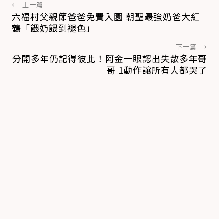
←
上一篇
六福村父親節爸爸免費入園 朝聖最強奶爸大紅
鶴「餵奶餵到褪色」
下一篇
→
分開多年仍記得彼此！阿金一眼認出失散多年哥
哥 1動作讓所有人都哭了