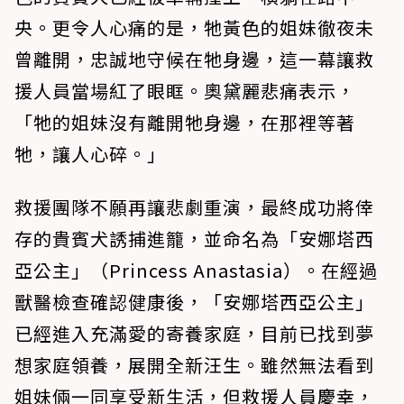
央。更令人心痛的是，牠黃色的姐妹徹夜未
曾離開，忠誠地守候在牠身邊，這一幕讓救
援人員當場紅了眼眶。奧黛麗悲痛表示，
「牠的姐妹沒有離開牠身邊，在那裡等著
牠，讓人心碎。」
救援團隊不願再讓悲劇重演，最終成功將倖
存的貴賓犬誘捕進籠，並命名為「安娜塔西
亞公主」（Princess Anastasia）。在經過
獸醫檢查確認健康後，「安娜塔西亞公主」
已經進入充滿愛的寄養家庭，目前已找到夢
想家庭領養，展開全新汪生。雖然無法看到
姐妹倆一同享受新生活，但救援人員慶幸，