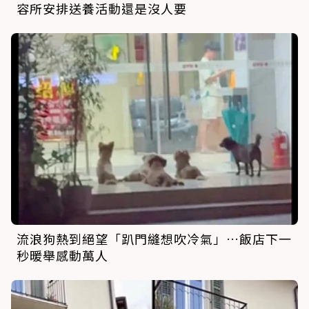
容所安排送養活動還是沒人要
流浪狗熱到絕望「趴門縫想吹冷氣」…飯店下一
秒暖舉感動萬人