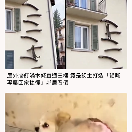
屋外牆釘滿木條直通三樓 竟是飼主打造「貓咪
專屬回家捷徑」鄰居看傻