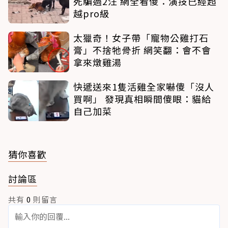
死騙過2汪 網全看傻：演技已經超
越pro級
太獵奇！女子帶「寵物公雞打石
膏」不捨牠骨折 網笑翻：會不會
拿來燉雞湯
快遞送來1隻活雞全家嚇傻「沒人
買啊」 發現真相瞬間傻眼：貓給
自己加菜
猜你喜歡
討論區
共有
0
則留言