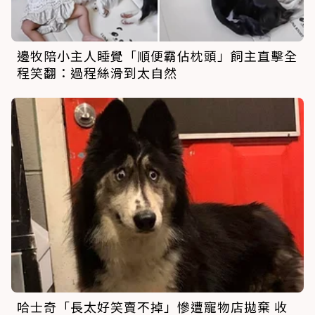
邊牧陪小主人睡覺「順便霸佔枕頭」飼主直擊全
程笑翻：過程絲滑到太自然
哈士奇「長太好笑賣不掉」慘遭寵物店拋棄 收