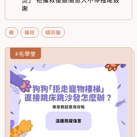
謝
雞
貓咪
緬因貓
#毛學堂