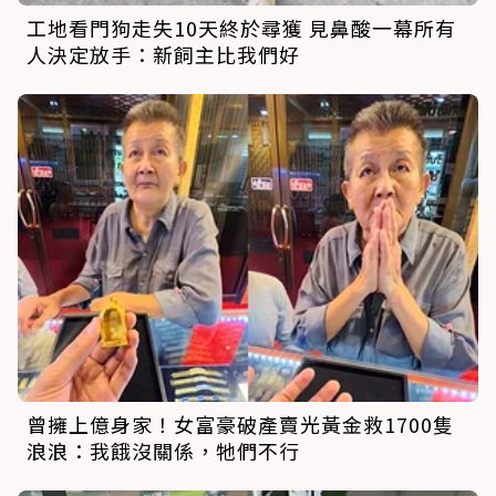
工地看門狗走失10天終於尋獲 見鼻酸一幕所有
人決定放手：新飼主比我們好
曾擁上億身家！女富豪破產賣光黃金救1700隻
浪浪：我餓沒關係，牠們不行