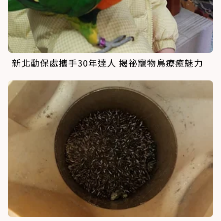
新北動保處攜手30年達人 揭祕寵物鳥療癒魅力