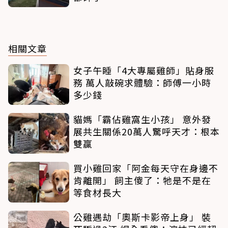
相關文章
女子午睡「4大專屬雞師」貼身服
務 萬人敲碗求體驗：師傅一小時
多少錢
貓媽「霸佔雞窩生小孩」 意外發
展共生關係20萬人驚呼天才：根本
雙贏
買小雞回家「阿金每天守在身邊不
肯離開」 飼主傻了：牠是不是在
等食材長大
公雞遇劫「奧斯卡影帝上身」 裝