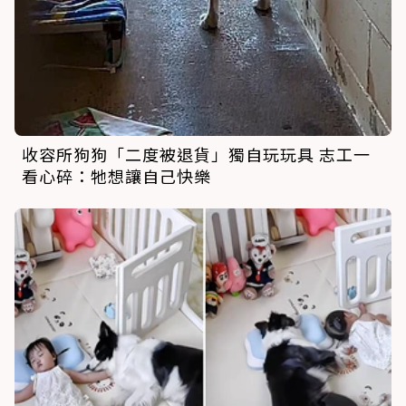
收容所狗狗「二度被退貨」獨自玩玩具 志工一
看心碎：牠想讓自己快樂