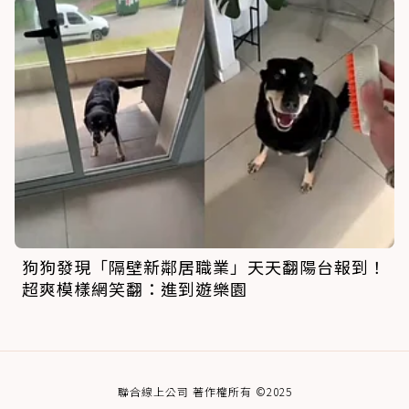
狗狗發現「隔壁新鄰居職業」天天翻陽台報到！
超爽模樣網笑翻：進到遊樂園
聯合線上公司 著作權所有 ©2025