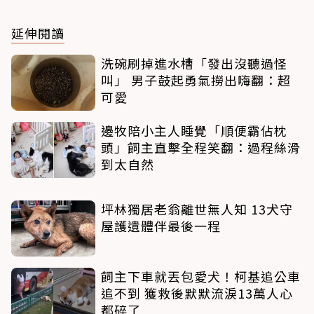
延伸閱讀
洗碗刷掉進水槽「發出沒聽過怪
叫」 男子鼓起勇氣撈出嗨翻：超
可愛
邊牧陪小主人睡覺「順便霸佔枕
頭」飼主直擊全程笑翻：過程絲滑
到太自然
坪林獨居老翁離世無人知 13犬守
屋護遺體伴最後一程
飼主下車就丟包愛犬！柯基追公車
追不到 獲救後默默流淚13萬人心
都碎了