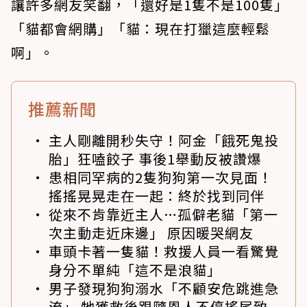
讓許多網友笑翻，「還好是1隻不是100隻」
「貓都會網購」「貓：現在打獵這麼輕鬆
啊」。
推薦新聞
主人剛離開秒失守！阿金「餓死鬼投
胎」狂嗑餃子 事後1舉動反被讚爆
患相同罕病的2隻狗狗第一次見面！
搖搖晃晃走在一起：終於找到同伴
從來不肯靠近主人…孤僻老貓「第一
次主動走近床邊」 原因暖哭網友
車頭卡著一隻貓！救援人員一看驚覺
身分不單純「這不是浪貓」
男子發現狗狗溺水「不顧安危跳進急
流」 牠獲救後跟隨恩人不停搖尾致