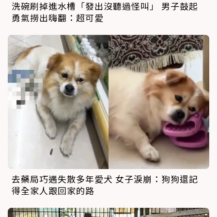
洗碗刷掉進水槽「發出沒聽過怪叫」 男子鼓起
勇氣撈出嗨翻：超可愛
去藥局巧遇失散多年愛犬 女子淚崩：狗狗還記
得全家人跟回家的路