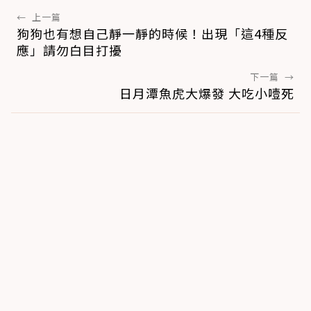
←
上一篇
狗狗也有想自己靜一靜的時候！出現「這4種反
應」請勿白目打擾
下一篇
→
日月潭魚虎大爆發 大吃小噎死