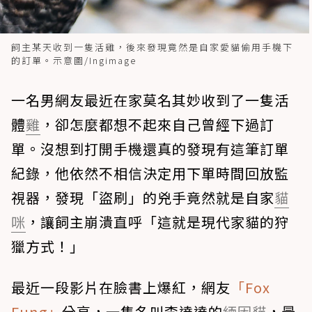
飼主某天收到一隻活雞，後來發現竟然是自家愛貓偷用手機下
的訂單。示意圖/Ingimage
一名男網友最近在家莫名其妙收到了一隻活
體
雞
，卻怎麼都想不起來自己曾經下過訂
單。沒想到打開手機還真的發現有這筆訂單
紀錄，他依然不相信決定用下單時間回放監
視器，發現「盜刷」的兇手竟然就是自家
貓
咪
，讓飼主崩潰直呼「這就是現代家貓的狩
獵方式！」
最近一段影片在臉書上爆紅，網友
「Fox
Fung」
分享，一隻名叫李達達的
緬因貓
，最