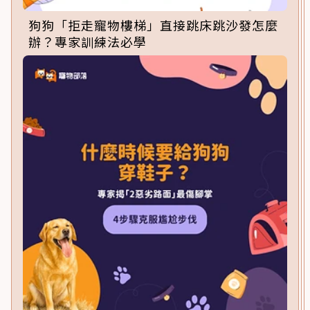
狗狗「拒走寵物樓梯」直接跳床跳沙發怎麼
辦？專家訓練法必學