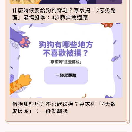
什麼時候要給狗狗穿鞋？專家揭「2惡劣路
面」最傷腳掌：4步驟無痛適應
狗狗哪些地方不喜歡被摸？專家列「4大敏
感區域」：一碰就翻臉