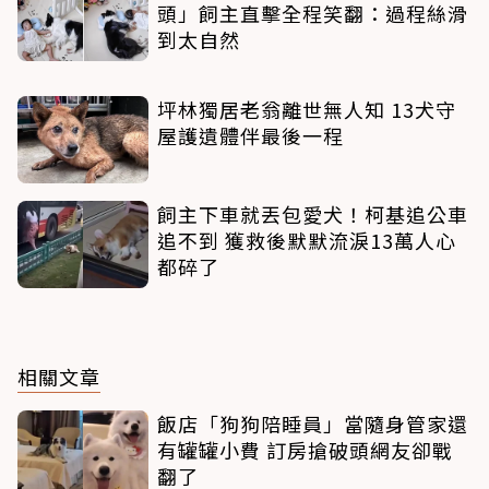
頭」飼主直擊全程笑翻：過程絲滑
到太自然
坪林獨居老翁離世無人知 13犬守
屋護遺體伴最後一程
飼主下車就丟包愛犬！柯基追公車
追不到 獲救後默默流淚13萬人心
都碎了
相關文章
飯店「狗狗陪睡員」當隨身管家還
有罐罐小費 訂房搶破頭網友卻戰
翻了