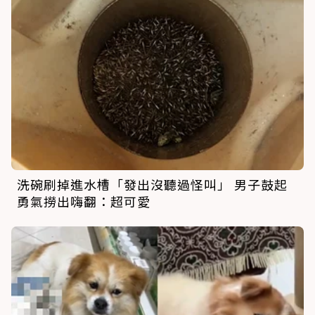
洗碗刷掉進水槽「發出沒聽過怪叫」 男子鼓起
勇氣撈出嗨翻：超可愛