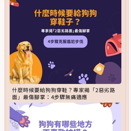
什麼時候要給狗狗穿鞋？專家揭「2惡劣路
面」最傷腳掌：4步驟無痛適應