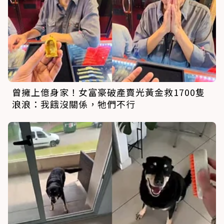
曾擁上億身家！女富豪破產賣光黃金救1700隻
浪浪：我餓沒關係，牠們不行