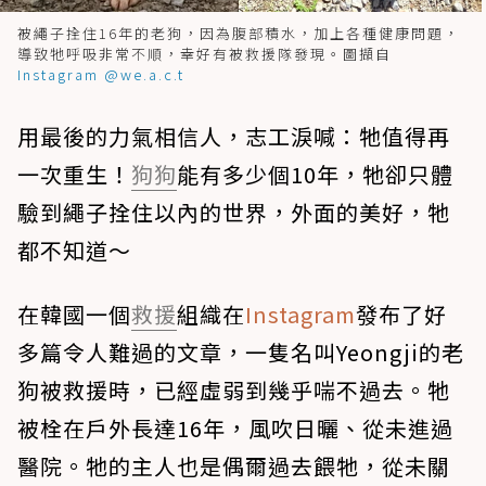
被繩子拴住16年的老狗，因為腹部積水，加上各種健康問題，
導致牠呼吸非常不順，幸好有被救援隊發現。圖擷自
Instagram @we.a.c.t
用最後的力氣相信人，志工淚喊：牠值得再
一次重生！
狗狗
能有多少個10年，牠卻只體
驗到繩子拴住以內的世界，外面的美好，牠
都不知道～
在韓國一個
救援
組織在
Instagram
發布了好
多篇令人難過的文章，一隻名叫Yeongji的老
狗被救援時，已經虛弱到幾乎喘不過去。牠
被栓在戶外長達16年，風吹日曬、從未進過
醫院。牠的主人也是偶爾過去餵牠，從未關