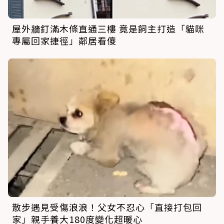
屋外牆釘滿木條直通三樓 竟是飼主打造「貓咪
專屬回家捷徑」鄰居看傻
散步遇見受傷浪浪！父女不忍心「直接打包回
家」親手養大180度變化超暖心