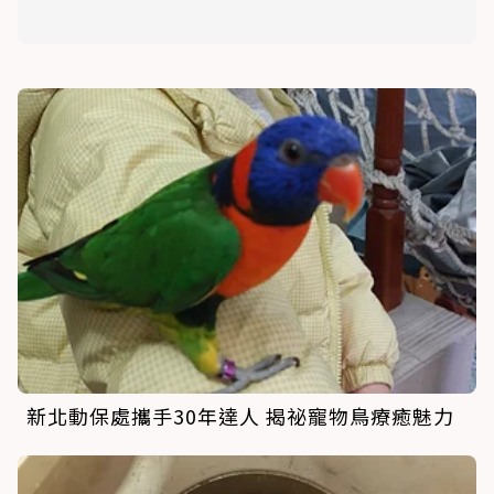
新北動保處攜手30年達人 揭祕寵物鳥療癒魅力