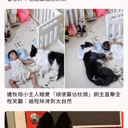
邊牧陪小主人睡覺「順便霸佔枕頭」飼主直擊全
程笑翻：過程絲滑到太自然