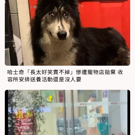
哈士奇「長太好笑賣不掉」慘遭寵物店拋棄 收
容所安排送養活動還是沒人要