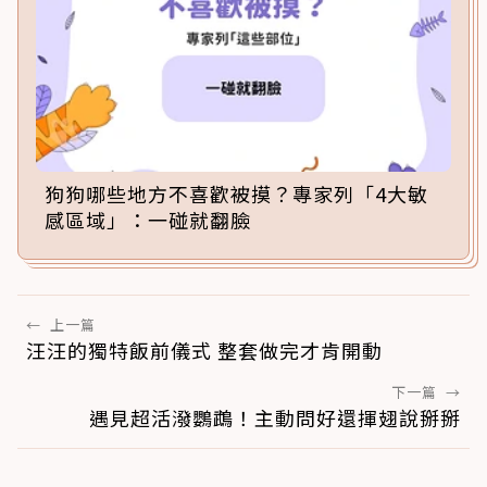
狗狗哪些地方不喜歡被摸？專家列「4大敏
感區域」：一碰就翻臉
←
上一篇
汪汪的獨特飯前儀式 整套做完才肯開動
下一篇
→
遇見超活潑鸚鵡！主動問好還揮翅說掰掰