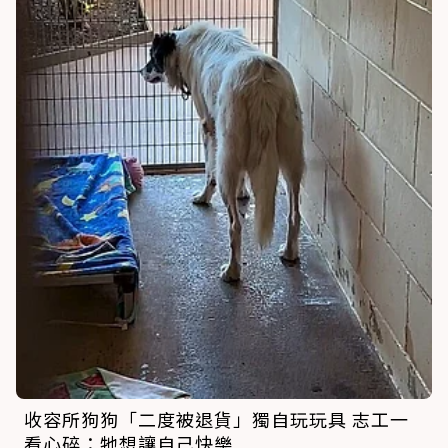
收容所狗狗「二度被退貨」獨自玩玩具 志工一
看心碎：牠想讓自己快樂