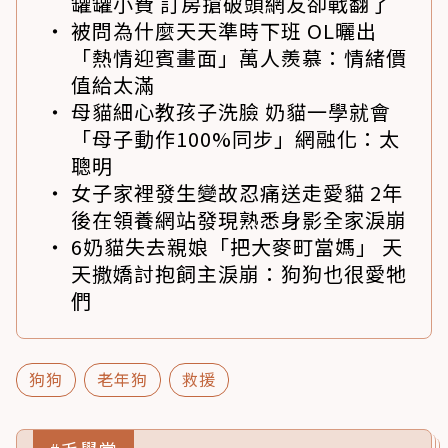
罐罐小費 訂房搶破頭網友卻戰翻了
被問為什麼天天準時下班 OL曬出
「熱情迎賓畫面」萬人羨慕：情緒價
值給太滿
母貓細心教孩子洗臉 奶貓一學就會
「母子動作100%同步」網融化：太
聰明
女子家裡發生變故忍痛送走愛貓 2年
後在領養網站發現熟悉身影全家淚崩
6奶貓失去親娘「把大麥町當媽」 天
天撒嬌討抱飼主淚崩：狗狗也很愛牠
們
狗狗
老年狗
救援