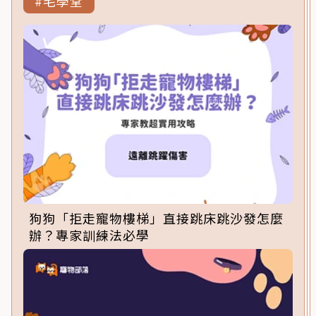
#毛學堂
狗狗「拒走寵物樓梯」直接跳床跳沙發怎麼
辦？專家訓練法必學