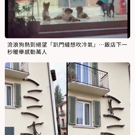
流浪狗熱到絕望「趴門縫想吹冷氣」…飯店下一
秒暖舉感動萬人