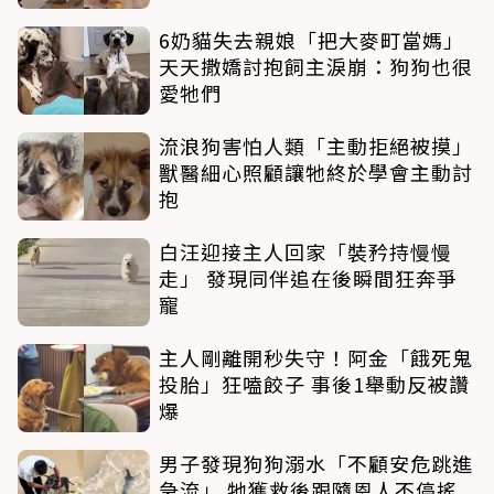
6奶貓失去親娘「把大麥町當媽」
天天撒嬌討抱飼主淚崩：狗狗也很
愛牠們
流浪狗害怕人類「主動拒絕被摸」
獸醫細心照顧讓牠終於學會主動討
抱
白汪迎接主人回家「裝矜持慢慢
走」 發現同伴追在後瞬間狂奔爭
寵
主人剛離開秒失守！阿金「餓死鬼
投胎」狂嗑餃子 事後1舉動反被讚
爆
男子發現狗狗溺水「不顧安危跳進
急流」 牠獲救後跟隨恩人不停搖