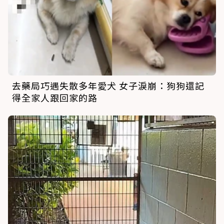
去藥局巧遇失散多年愛犬 女子淚崩：狗狗還記
得全家人跟回家的路