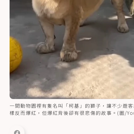
一間動物園裡有隻名叫「柯基」的獅子，讓不少遊客
樣反而爆紅，但爆紅背後卻有很悲傷的故事。(圖/Yout