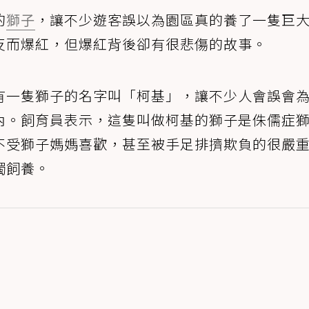
的
獅子
，讓不少遊客誤以為園區真的養了一隻巨
反而爆紅，但爆紅背後卻有很悲傷的故事。
有一隻獅子的名字叫「柯基」，讓不少人會誤會
內。飼育員表示，這隻叫做柯基的獅子是侏儒症
不受獅子媽媽喜歡，甚至被手足排擠欺負的很嚴
獨飼養。