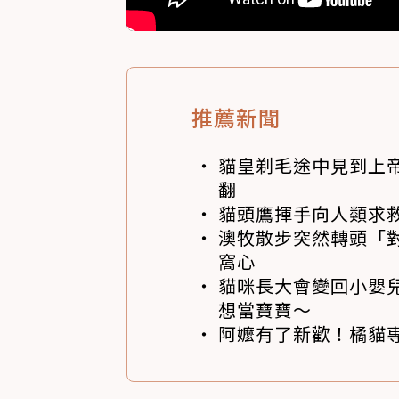
推薦新聞
貓皇剃毛途中見到上帝
翻
貓頭鷹揮手向人類求
澳牧散步突然轉頭「
窩心
貓咪長大會變回小嬰
想當寶寶～
阿嬤有了新歡！橘貓專