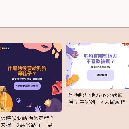
狗狗哪些地方不喜歡被
摸？專家列「4大敏感區
域」：一碰就翻臉
什麼時候要給狗狗穿鞋？
專家揭「2惡劣路面」最傷