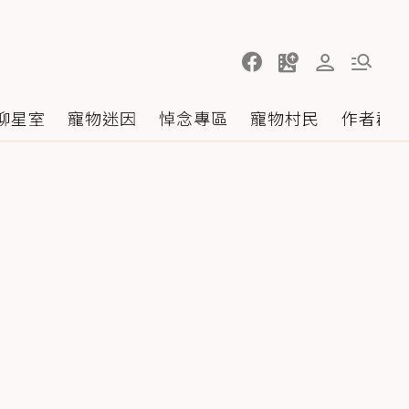
聊星室
寵物迷因
悼念專區
寵物村民
作者群