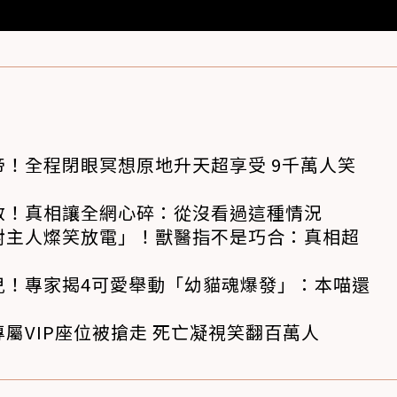
！全程閉眼冥想原地升天超享受 9千萬人笑
救！真相讓全網心碎：從沒看過這種情況
對主人燦笑放電」！獸醫指不是巧合：真相超
兒！專家揭4可愛舉動「幼貓魂爆發」：本喵還
屬VIP座位被搶走 死亡凝視笑翻百萬人