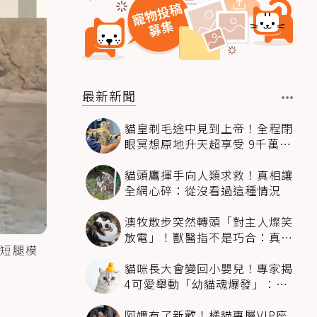
最新新聞
貓皇剃毛途中見到上帝！全程閉
眼冥想原地升天超享受 9千萬人
笑翻
貓頭鷹揮手向人類求救！真相讓
全網心碎：從沒看過這種情況
澳牧散步突然轉頭「對主人燦笑
放電」！獸醫指不是巧合：真相
短腿模
超窩心
貓咪長大會變回小嬰兒！專家揭
4可愛舉動「幼貓魂爆發」：本
喵還想當寶寶～
阿嬤有了新歡！橘貓專屬VIP座