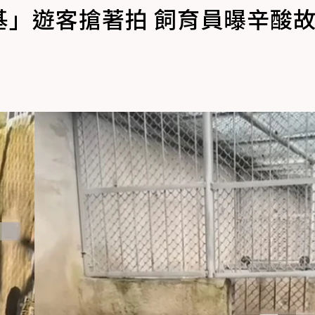
基」遊客搶著拍 飼育員曝辛酸