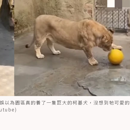
誤以為園區真的養了一隻巨大的柯基犬，沒想到牠可愛的
ube)