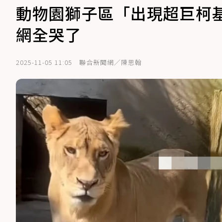
動物園獅子區「出現超巨柯
網全哭了
2025-11-05 11:05
聯合新聞網／陳思翰