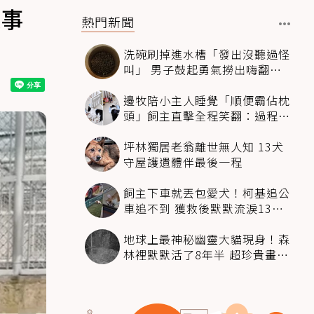
故事
熱門新聞
洗碗刷掉進水槽「發出沒聽過怪
叫」 男子鼓起勇氣撈出嗨翻：
超可愛
邊牧陪小主人睡覺「順便霸佔枕
頭」飼主直擊全程笑翻：過程絲
滑到太自然
坪林獨居老翁離世無人知 13犬
守屋護遺體伴最後一程
飼主下車就丟包愛犬！柯基追公
車追不到 獲救後默默流淚13萬
人心都碎了
地球上最神秘幽靈大貓現身！森
林裡默默活了8年半 超珍貴畫面
科學家嗨翻