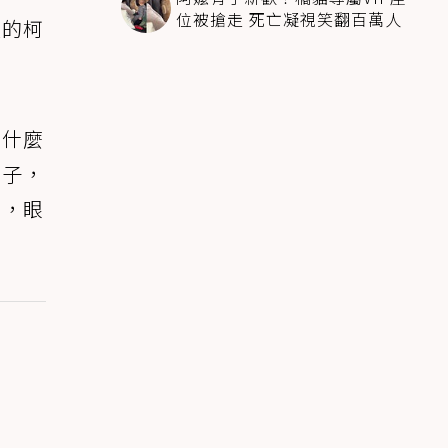
位被搶走 死亡凝視笑翻百萬人
大的柯
為什麼
獅子，
重，眼