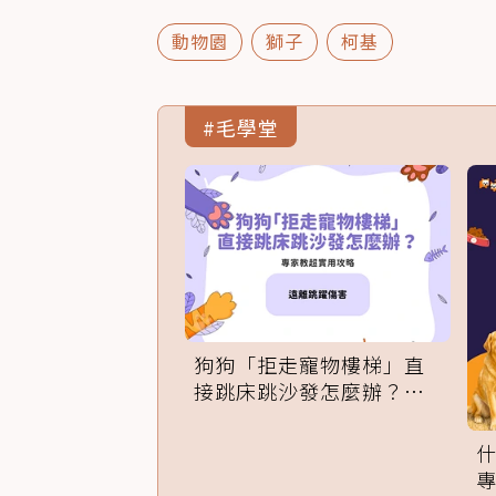
動物園
獅子
柯基
#毛學堂
狗狗「拒走寵物樓梯」直
接跳床跳沙發怎麼辦？專
家訓練法必學