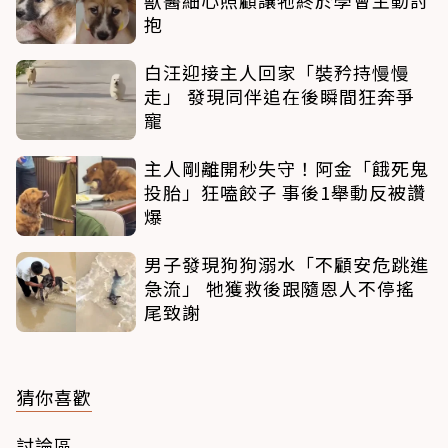
抱
白汪迎接主人回家「裝矜持慢慢
走」 發現同伴追在後瞬間狂奔爭
寵
主人剛離開秒失守！阿金「餓死鬼
投胎」狂嗑餃子 事後1舉動反被讚
爆
男子發現狗狗溺水「不顧安危跳進
急流」 牠獲救後跟隨恩人不停搖
尾致謝
猜你喜歡
討論區