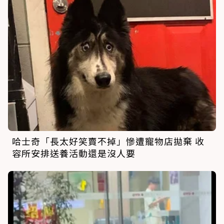
哈士奇「長太好笑賣不掉」慘遭寵物店拋棄 收
容所安排送養活動還是沒人要