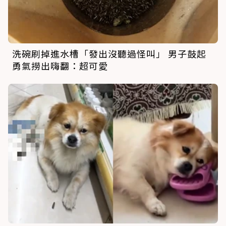
洗碗刷掉進水槽「發出沒聽過怪叫」 男子鼓起
勇氣撈出嗨翻：超可愛