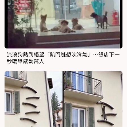
流浪狗熱到絕望「趴門縫想吹冷氣」…飯店下一
秒暖舉感動萬人