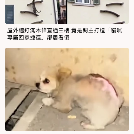
屋外牆釘滿木條直通三樓 竟是飼主打造「貓咪
專屬回家捷徑」鄰居看傻