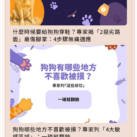
什麼時候要給狗狗穿鞋？專家揭「2惡劣路
面」最傷腳掌：4步驟無痛適應
狗狗哪些地方不喜歡被摸？專家列「4大敏
感區域」：一碰就翻臉