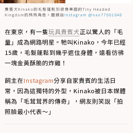
貴賓犬Kinako的毛髮蓬鬆到很像美國的Tiny Headed
Kingdom的熊熊角色。圖擷自
Instagram @nao77001048
在東京，有一隻
玩具貴賓犬
正以驚人的「毛
量」成為網路明星。牠叫Kinako，今年已經
15歲，毛髮蓬鬆到幾乎遮住身體，遠看彷彿
一塊金黃酥脆的炸雞！
飼主在
Instagram
分享自家貴賓的生活日
常，因為這獨特的外型，Kinako被日本媒體
稱為「毛茸茸界的傳奇」，網友則笑說「拍
照臉最小代表～」