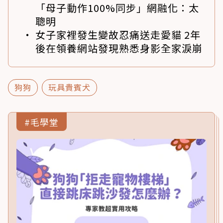
「母子動作100%同步」網融化：太
聰明
女子家裡發生變故忍痛送走愛貓 2年
後在領養網站發現熟悉身影全家淚崩
狗狗
玩具貴賓犬
#毛學堂