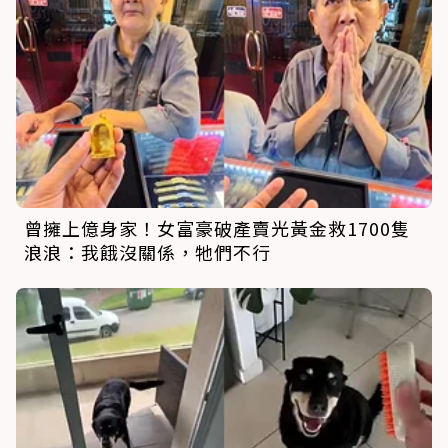
曾擁上億身家！女富豪破產賣光黃金救1700隻
浪浪：我餓沒關係，牠們不行