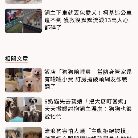
飼主下車就丟包愛犬！柯基追公車
追不到 獲救後默默流淚13萬人心
都碎了
相關文章
飯店「狗狗陪睡員」當隨身管家還
有罐罐小費 訂房搶破頭網友卻戰
翻了
6奶貓失去親娘「把大麥町當媽」
天天撒嬌討抱飼主淚崩：狗狗也很
愛牠們
流浪狗害怕人類「主動拒絕被摸」
獸醫細心照顧讓牠終於學會主動討