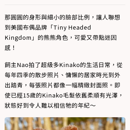
那圓圓的身形與細小的臉部比例，讓人聯想
到美國布偶品牌「Tiny Headed
Kingdom」的熊熊角色，可愛又帶點迷因
感！
飼主Nao拍了超級多Kinako的生活日常，從
每年四季的散步照片、慵懶的居家時光到外
出踏青，每張照片都像一幅精緻封面照。即
使已經15歲的Kinako毛髮依舊柔順有光澤，
狀態好到令人難以相信牠的年紀～