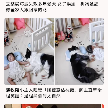
去藥局巧遇失散多年愛犬 女子淚崩：狗狗還記
得全家人跟回家的路
邊牧陪小主人睡覺「順便霸佔枕頭」飼主直擊全
程笑翻：過程絲滑到太自然