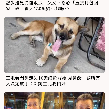
散步遇見受傷浪浪！父女不忍心「直接打包回
家」親手養大180度變化超暖心
工地看門狗走失10天終於尋獲 見鼻酸一幕所有
人決定放手：新飼主比我們好