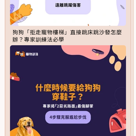
狗狗「拒走寵物樓梯」直接跳床跳沙發怎麼
辦？專家訓練法必學