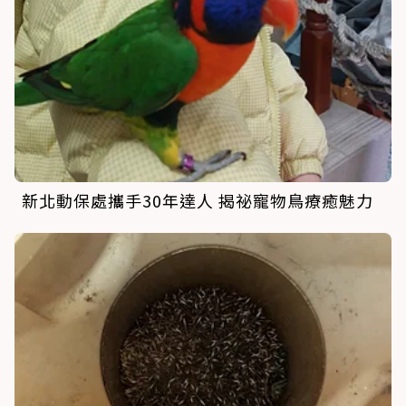
新北動保處攜手30年達人 揭祕寵物鳥療癒魅力