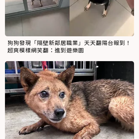
狗狗發現「隔壁新鄰居職業」天天翻陽台報到！
超爽模樣網笑翻：進到遊樂園