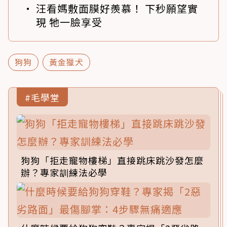
汪看媽敷面膜好羨慕！ 下秒願望實
現 牠一臉享受
狗狗
黃金獵犬
#毛學堂
狗狗「拒走寵物樓梯」直接跳床跳沙發怎麼
辦？專家訓練法必學