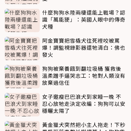
什麼狗狗水陸兩棲還能上戰場？認
識「萬能㹴」：英國人眼中的傳奇
犬種
阿金寶寶把雪橇犬往死裡咬被罵
爆！調監視錄影器還牠清白：佛也
發火
狗狗被棄養餓到翻垃圾桶 獲救後
溫柔蹭手逼哭志工：牠對人類沒有
放棄過信任
女子邀瘦巴巴浪犬到家睡一晚 不
忍心放牠走決定收編：狗狗可以安
穩曬太陽了
黃金獵犬突然把小主人拖走！下秒