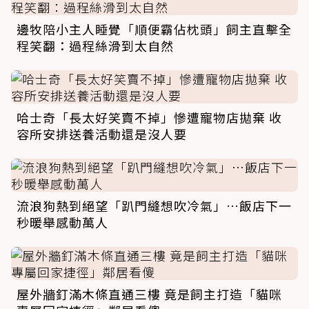
邊牧陪小主人睡覺「順便霸佔枕頭」飼主直擊全
程笑翻：過程絲滑到太自然
哈士奇「長太好笑賣不掉」慘遭寵物店拋棄 收
容所安排送養活動還是沒人要
流浪狗熱到絕望「趴門縫想吹冷氣」…飯店下一
秒暖舉感動萬人
屋外牆釘滿木條直通三樓 竟是飼主打造「貓咪