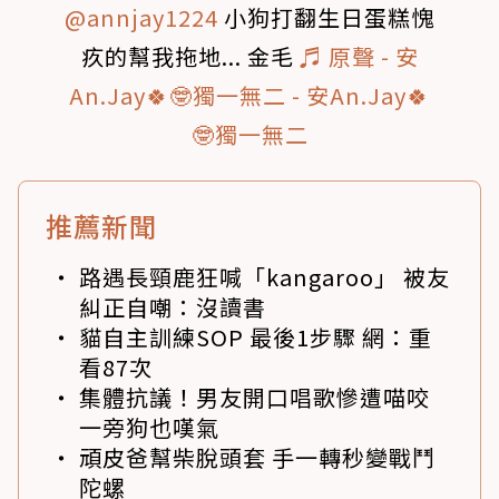
@annjay1224
小狗打翻生日蛋糕愧
疚的幫我拖地... 金毛
♬ 原聲 - 安
An.Jay🍀🤓獨一無二 - 安An.Jay🍀
🤓獨一無二
推薦新聞
路遇長頸鹿狂喊「kangaroo」 被友
糾正自嘲：沒讀書
貓自主訓練SOP 最後1步驟 網：重
看87次
集體抗議！男友開口唱歌慘遭喵咬
一旁狗也嘆氣
頑皮爸幫柴脫頭套 手一轉秒變戰鬥
陀螺