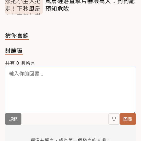
風扇砸落直擊片嚇壞萬人：狗狗能
預知危險
猜你喜歡
討論區
共有
0
則留言
規範
回覆
還沒有留言，成為第一個發言的人吧！