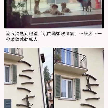
流浪狗熱到絕望「趴門縫想吹冷氣」…飯店下一
秒暖舉感動萬人