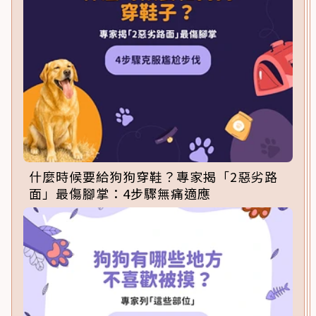
什麼時候要給狗狗穿鞋？專家揭「2惡劣路
面」最傷腳掌：4步驟無痛適應