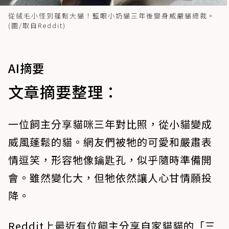
從絨毛小怪到蓬鬆大貓！藍眼小奶貓三年後變身威嚴貓總裁。
(圖/取自Reddit)
AI摘要
文章摘要整理：
一位飼主分享貓咪三年對比照，從小貓變成
威風蓬鬆的貓。網友們被牠的可愛和嚴肅表
情逗笑，形容牠像鑰匙孔，似乎隨時準備開
會。雖然變化大，但牠依然讓人心甘情願投
降。
Reddit上最近有位飼主分享自家貓貓的「三