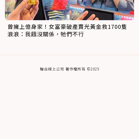
曾擁上億身家！女富豪破產賣光黃金救1700隻
浪浪：我餓沒關係，牠們不行
聯合線上公司 著作權所有 ©2025