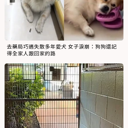
去藥局巧遇失散多年愛犬 女子淚崩：狗狗還記
得全家人跟回家的路