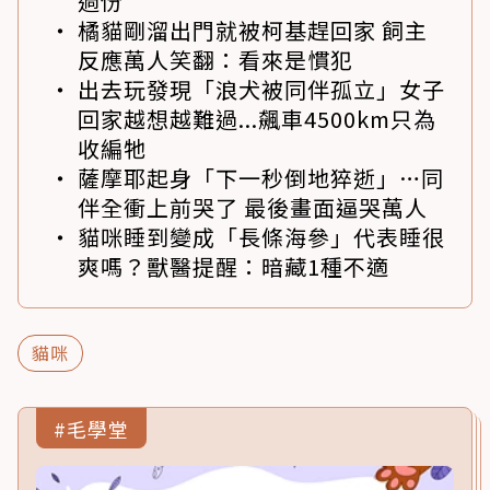
過份
橘貓剛溜出門就被柯基趕回家 飼主
反應萬人笑翻：看來是慣犯
出去玩發現「浪犬被同伴孤立」女子
回家越想越難過...飆車4500km只為
收編牠
薩摩耶起身「下一秒倒地猝逝」…同
伴全衝上前哭了 最後畫面逼哭萬人
貓咪睡到變成「長條海參」代表睡很
爽嗎？獸醫提醒：暗藏1種不適
貓咪
#毛學堂