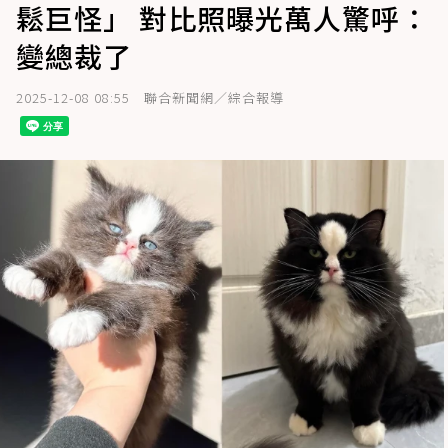
鬆巨怪」 對比照曝光萬人驚呼：
變總裁了
2025-12-08 08:55
聯合新聞網／綜合報導