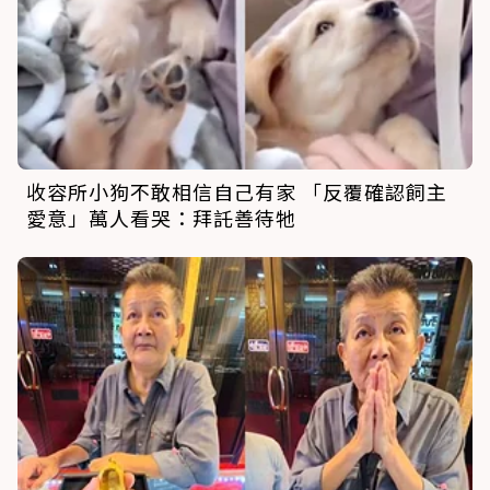
收容所小狗不敢相信自己有家 「反覆確認飼主
愛意」萬人看哭：拜託善待牠