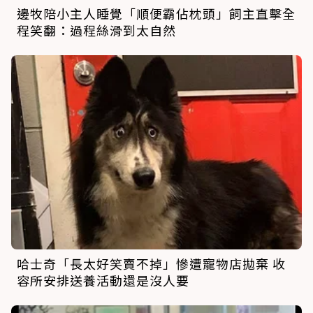
邊牧陪小主人睡覺「順便霸佔枕頭」飼主直擊全
程笑翻：過程絲滑到太自然
哈士奇「長太好笑賣不掉」慘遭寵物店拋棄 收
容所安排送養活動還是沒人要