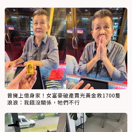
曾擁上億身家！女富豪破產賣光黃金救1700隻
浪浪：我餓沒關係，牠們不行