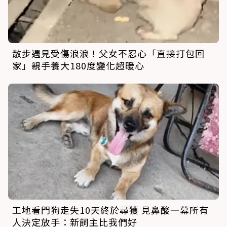
散步遇見受傷浪浪！父女不忍心「直接打包回
家」親手養大180度變化超暖心
工地看門狗走失10天終於尋獲 見鼻酸一幕所有
人決定放手：新飼主比我們好