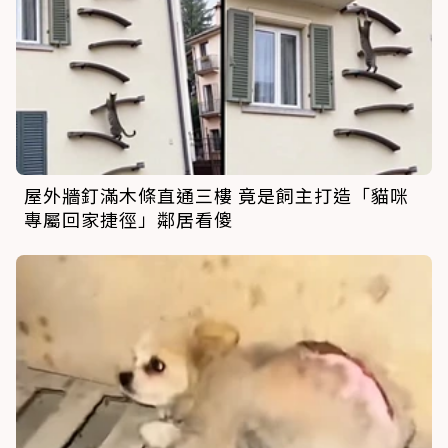
屋外牆釘滿木條直通三樓 竟是飼主打造「貓咪
專屬回家捷徑」鄰居看傻