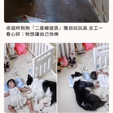
收容所狗狗「二度被退貨」獨自玩玩具 志工一
看心碎：牠想讓自己快樂