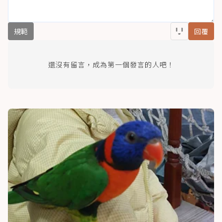
規範
回覆
還沒有留言，成為第一個發言的人吧！