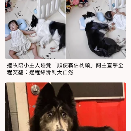
邊牧陪小主人睡覺「順便霸佔枕頭」飼主直擊全
程笑翻：過程絲滑到太自然