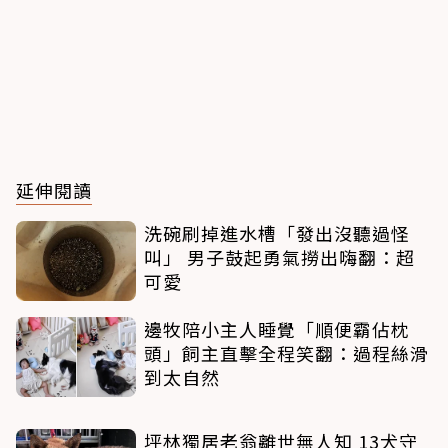
延伸閱讀
洗碗刷掉進水槽「發出沒聽過怪
叫」 男子鼓起勇氣撈出嗨翻：超
可愛
邊牧陪小主人睡覺「順便霸佔枕
頭」飼主直擊全程笑翻：過程絲滑
到太自然
坪林獨居老翁離世無人知 13犬守