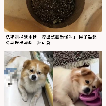
洗碗刷掉進水槽「發出沒聽過怪叫」 男子鼓起
勇氣撈出嗨翻：超可愛