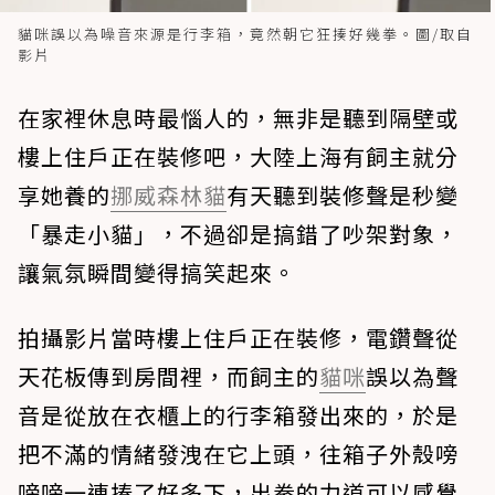
貓咪誤以為噪音來源是行李箱，竟然朝它狂揍好幾拳。圖/取自
影片
在家裡休息時最惱人的，無非是聽到隔壁或
樓上住戶正在裝修吧，大陸上海有飼主就分
享她養的
挪威森林貓
有天聽到裝修聲是秒變
「暴走小貓」，不過卻是搞錯了吵架對象，
讓氣氛瞬間變得搞笑起來。
拍攝影片當時樓上住戶正在裝修，電鑽聲從
天花板傳到房間裡，而飼主的
貓咪
誤以為聲
音是從放在衣櫃上的行李箱發出來的，於是
把不滿的情緒發洩在它上頭，往箱子外殼嗙
嗙嗙一連揍了好多下，出拳的力道可以感覺