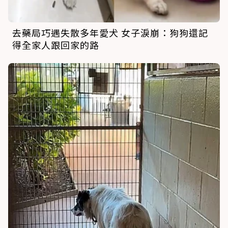
去藥局巧遇失散多年愛犬 女子淚崩：狗狗還記
得全家人跟回家的路