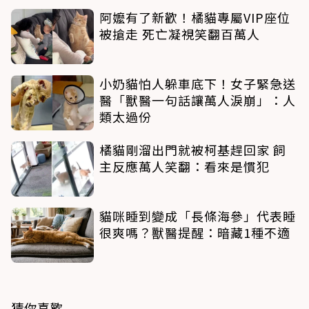
阿嬤有了新歡！橘貓專屬VIP座位
被搶走 死亡凝視笑翻百萬人
小奶貓怕人躲車底下！女子緊急送
醫「獸醫一句話讓萬人淚崩」：人
類太過份
橘貓剛溜出門就被柯基趕回家 飼
主反應萬人笑翻：看來是慣犯
貓咪睡到變成「長條海參」代表睡
很爽嗎？獸醫提醒：暗藏1種不適
猜你喜歡