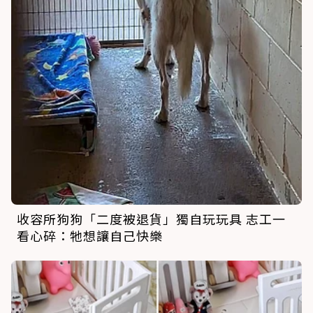
收容所狗狗「二度被退貨」獨自玩玩具 志工一
看心碎：牠想讓自己快樂