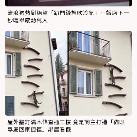
流浪狗熱到絕望「趴門縫想吹冷氣」…飯店下一
秒暖舉感動萬人
屋外牆釘滿木條直通三樓 竟是飼主打造「貓咪
專屬回家捷徑」鄰居看傻