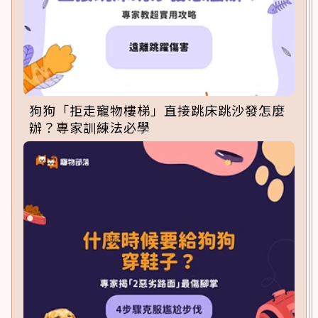
狗狗「拒走寵物樓梯」直接跳床跳沙發怎麼
辦？專家訓練法必學