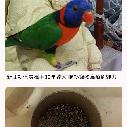
新北動保處攜手30年達人 揭祕寵物鳥療癒魅力