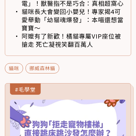
電」！獸醫指不是巧合：真相超窩心
貓咪長大會變回小嬰兒！專家揭4可
愛舉動「幼貓魂爆發」：本喵還想當
寶寶～
阿嬤有了新歡！橘貓專屬VIP座位被
搶走 死亡凝視笑翻百萬人
貓咪
挪威森林貓
#毛學堂