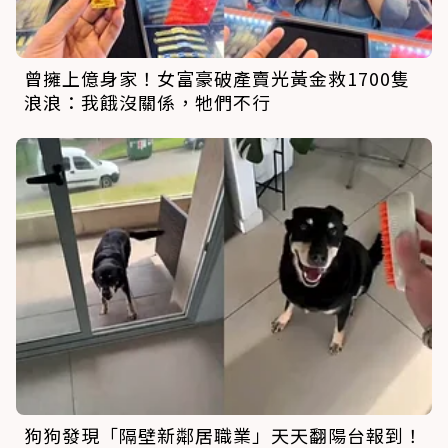
曾擁上億身家！女富豪破產賣光黃金救1700隻
浪浪：我餓沒關係，牠們不行
狗狗發現「隔壁新鄰居職業」天天翻陽台報到！