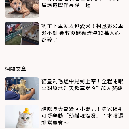
屋護遺體伴最後一程
飼主下車就丟包愛犬！柯基追公車
追不到 獲救後默默流淚13萬人心
都碎了
相關文章
貓皇剃毛途中見到上帝！全程閉眼
冥想原地升天超享受 9千萬人笑翻
貓咪長大會變回小嬰兒！專家揭4
可愛舉動「幼貓魂爆發」：本喵還
想當寶寶～