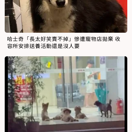
哈士奇「長太好笑賣不掉」慘遭寵物店拋棄 收
容所安排送養活動還是沒人要