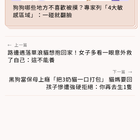
狗狗哪些地方不喜歡被摸？專家列「4大敏
感區域」：一碰就翻臉
←
上一篇
路邊遇落單浪貓想抱回家！女子多看一眼意外救
了自己：這不能養
下一篇
→
黑狗當保母上癮「把3奶貓一口打包」 貓媽要回
孩子慘遭強硬拒絕：你再去生1隻