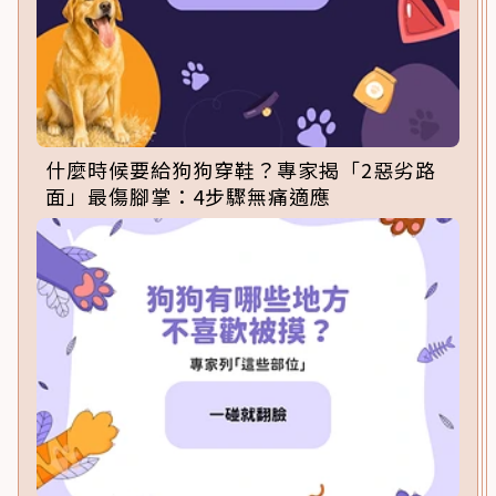
什麼時候要給狗狗穿鞋？專家揭「2惡劣路
面」最傷腳掌：4步驟無痛適應