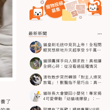
最新新聞
貓皇剃毛途中見到上帝！全程閉
眼冥想原地升天超享受 9千萬人
笑翻
貓頭鷹揮手向人類求救！真相讓
全網心碎：從沒看過這種情況
澳牧散步突然轉頭「對主人燦笑
放電」！獸醫指不是巧合：真相
超窩心
貓咪長大會變回小嬰兒！專家揭
4可愛舉動「幼貓魂爆發」：本
友養了
喵還想當寶寶～
阿嬤有了新歡！橘貓專屬VIP座
虛的表