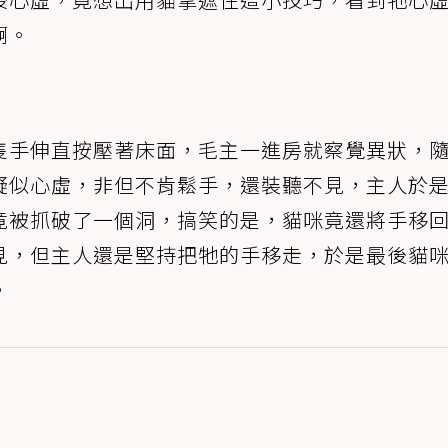
啊。
隻手伸直按壓著床面，毛主一進房就察覺異狀，
疑似心虛，非但不肯鬆手，還裝聽不見，主人於
竟被抓破了一個洞，搞笑的是，貓咪竟還將手移
見，但主人還是堅持把牠的手移走，於是最後貓
。