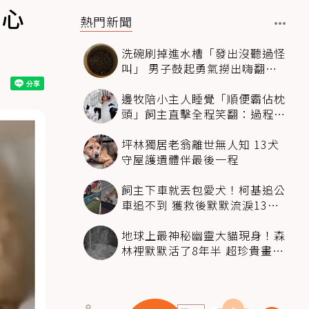
超心
熱門新聞
洗碗刷掉進水槽「發出沒聽過怪
叫」 男子鼓起勇氣撈出嗨翻：
超可愛
邊牧陪小主人睡覺「順便霸佔枕
頭」飼主直擊全程笑翻：過程絲
滑到太自然
坪林獨居老翁離世無人知 13犬
守屋護遺體伴最後一程
飼主下車就丟包愛犬！柯基追公
車追不到 獲救後默默流淚13萬
人心都碎了
地球上最神秘幽靈大貓現身！森
林裡默默活了8年半 超珍貴畫面
科學家嗨翻