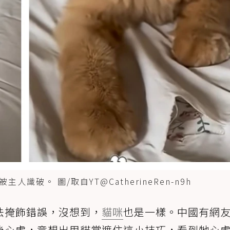
破。 圖/取自YT@CatherineRen-n9h
法掩飾錯誤，沒想到，
貓咪
也是一樣。中國有網
後心虛，竟想出用貓掌遮住這小技巧，看到牠心