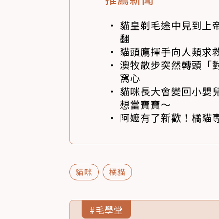
貓皇剃毛途中見到上帝
翻
貓頭鷹揮手向人類求
澳牧散步突然轉頭「
窩心
貓咪長大會變回小嬰
想當寶寶～
阿嬤有了新歡！橘貓專
貓咪
橘貓
#毛學堂