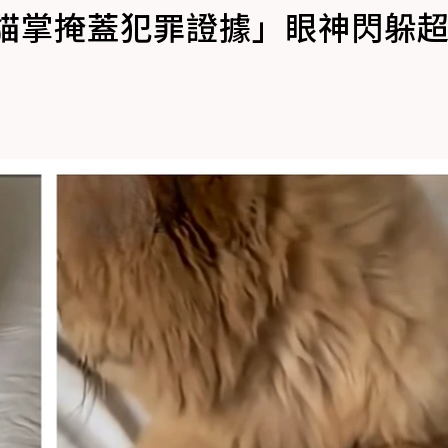
用貓掌掩蓋犯罪證據」眼神閃躲