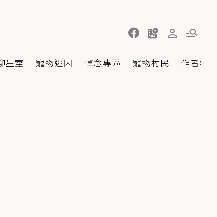
聊星室
寵物迷因
悼念專區
寵物村民
作者群