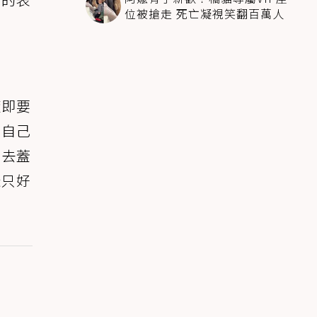
位被搶走 死亡凝視笑翻百萬人
隨即要
是自己
回去蓋
咪只好