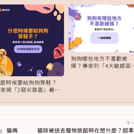
狗狗哪些地方不喜歡被
摸？專家列「4大敏感區
域」：一碰就翻臉
什麼時候要給狗狗穿鞋？
專家揭「2惡劣路面」最傷
腳掌：4步驟無痛適應
下
」 貓媽
貓咪被送去寵物旅館時在想什麼？超準