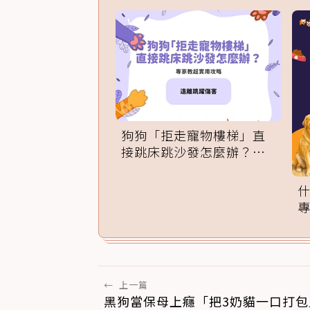
狗狗「拒走寵物樓梯」直
接跳床跳沙發怎麼辦？專
家訓練法必學
←
上一篇
黑狗當保母上癮「把3奶貓一口打包