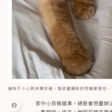
貓咪不小心將床單抓破，竟欲蓋彌彰的用貓掌遮住，被主人識
家中小孩做錯事，總是會想盡辦
一隻貓咪，這天，牠因抓破床單