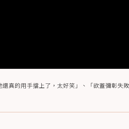
牠還真的用手擋上了，太好笑」、「欲蓋彌彰失