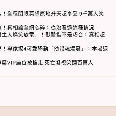
！全程閉眼冥想原地升天超享受 9千萬人笑
救！真相讓全網心碎：從沒看過這種情況
對主人燦笑放電」！獸醫指不是巧合：真相超
兒！專家揭4可愛舉動「幼貓魂爆發」：本喵還
屬VIP座位被搶走 死亡凝視笑翻百萬人