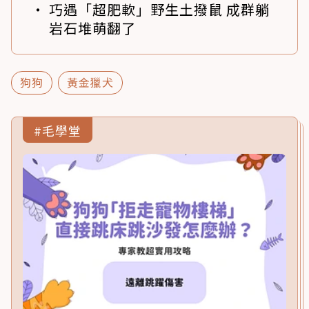
巧遇「超肥軟」野生土撥鼠 成群躺
岩石堆萌翻了
狗狗
黃金獵犬
#毛學堂