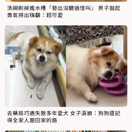
洗碗刷掉進水槽「發出沒聽過怪叫」 男子鼓起
勇氣撈出嗨翻：超可愛
去藥局巧遇失散多年愛犬 女子淚崩：狗狗還記
得全家人跟回家的路