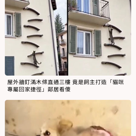
屋外牆釘滿木條直通三樓 竟是飼主打造「貓咪
專屬回家捷徑」鄰居看傻