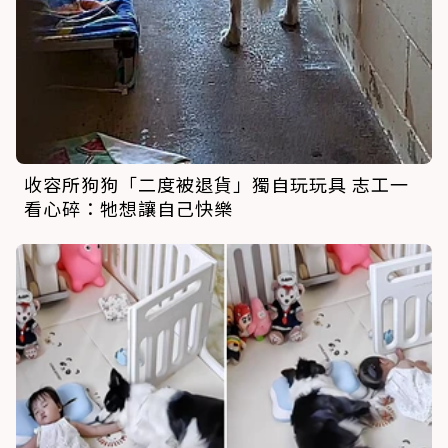
收容所狗狗「二度被退貨」獨自玩玩具 志工一
看心碎：牠想讓自己快樂