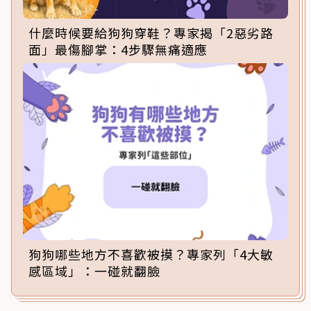
什麼時候要給狗狗穿鞋？專家揭「2惡劣路
面」最傷腳掌：4步驟無痛適應
狗狗哪些地方不喜歡被摸？專家列「4大敏
感區域」：一碰就翻臉