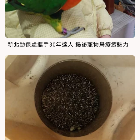
新北動保處攜手30年達人 揭祕寵物鳥療癒魅力