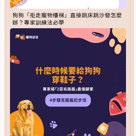
狗狗「拒走寵物樓梯」直接跳床跳沙發怎麼
辦？專家訓練法必學