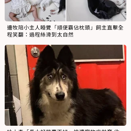
邊牧陪小主人睡覺「順便霸佔枕頭」飼主直擊全
程笑翻：過程絲滑到太自然