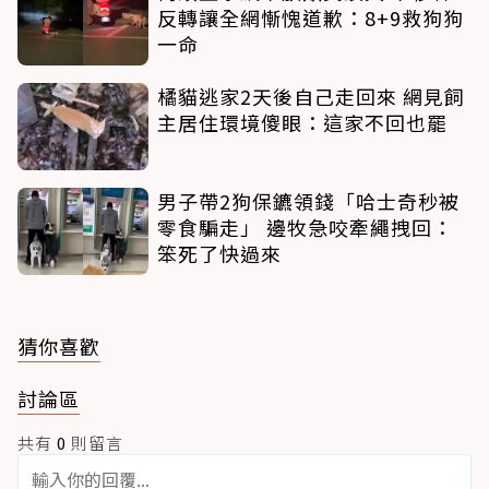
反轉讓全網慚愧道歉：8+9救狗狗
一命
橘貓逃家2天後自己走回來 網見飼
主居住環境傻眼：這家不回也罷
男子帶2狗保鑣領錢「哈士奇秒被
零食騙走」 邊牧急咬牽繩拽回：
笨死了快過來
猜你喜歡
討論區
共有
0
則留言