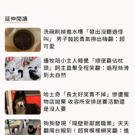
延伸閱讀
洗碗刷掉進水槽「發出沒聽過怪
叫」 男子鼓起勇氣撈出嗨翻：超
可愛
邊牧陪小主人睡覺「順便霸佔枕
頭」飼主直擊全程笑翻：過程絲滑
到太自然
哈士奇「長太好笑賣不掉」慘遭寵
物店拋棄 收容所安排送養活動還
是沒人要
狗狗發現「隔壁新鄰居職業」天天
翻陽台報到！超爽模樣網笑翻：進