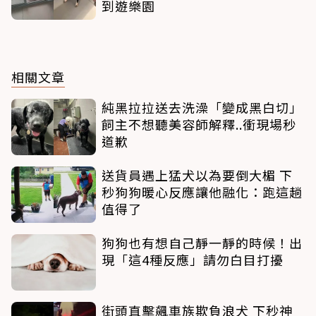
到遊樂園
相關文章
純黑拉拉送去洗澡「變成黑白切」
飼主不想聽美容師解釋..衝現場秒
道歉
送貨員遇上猛犬以為要倒大楣 下
秒狗狗暖心反應讓他融化：跑這趟
值得了
狗狗也有想自己靜一靜的時候！出
現「這4種反應」請勿白目打擾
街頭直擊飆車族欺負浪犬 下秒神