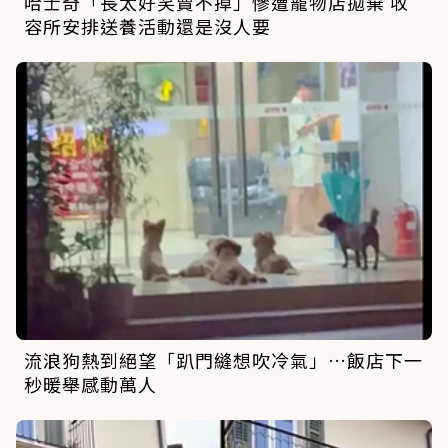
哈士奇「長太好笑賣不掉」慘遭寵物店拋棄 收
容所安排送養活動還是沒人要
流浪狗熱到絕望「趴門縫想吹冷氣」…飯店下一
秒暖舉感動萬人