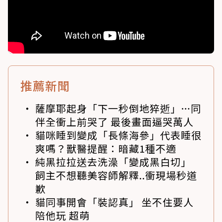
推薦新聞
薩摩耶起身「下一秒倒地猝逝」…同
伴全衝上前哭了 最後畫面逼哭萬人
貓咪睡到變成「長條海參」代表睡很
爽嗎？獸醫提醒：暗藏1種不適
純黑拉拉送去洗澡「變成黑白切」
飼主不想聽美容師解釋..衝現場秒道
歉
貓同事開會「裝認真」 坐不住要人
陪他玩 超萌