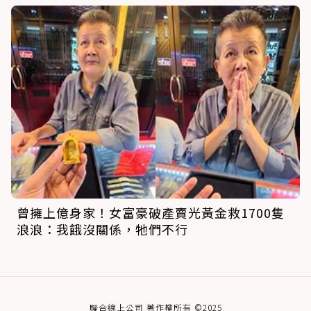
曾擁上億身家！女富豪破產賣光黃金救1700隻
浪浪：我餓沒關係，牠們不行
聯合線上公司 著作權所有 ©2025